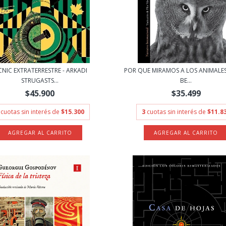
CNIC EXTRATERRESTRE - ARKADI
POR QUE MIRAMOS A LOS ANIMALES
STRUGASTS...
BE...
$45.900
$35.499
cuotas sin interés de
$15.300
3
cuotas sin interés de
$11.8