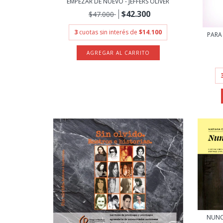
EMPEZAR DE NUEVO - JEFFERS OLIVER
$42.300
$47.000
3
cuotas sin interés de
$14.100
PARA
NUNC