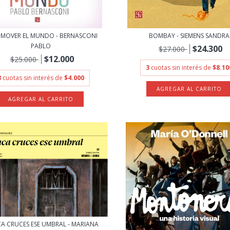
 MOVER EL MUNDO - BERNASCONI
BOMBAY - SIEMENS SANDRA
PABLO
$24.300
$27.000
$12.000
$25.000
3
cuotas sin interés de
$8.10
3
cuotas sin interés de
$4.000
A CRUCES ESE UMBRAL - MARIANA