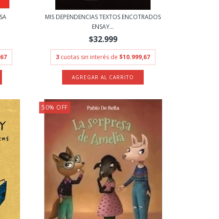
ESA
MIS DEPENDENCIAS TEXTOS ENCOTRADOS
ENSAY...
$32.999
,67
3
cuotas sin interés de
$10.999,67
50
%
OFF