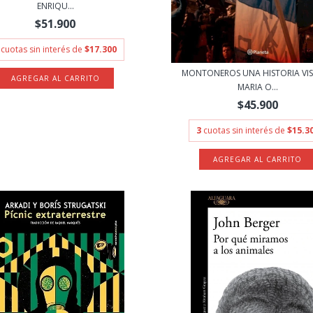
ENRIQU...
$51.900
cuotas sin interés de
$17.300
MONTONEROS UNA HISTORIA VIS
MARIA O...
$45.900
3
cuotas sin interés de
$15.3