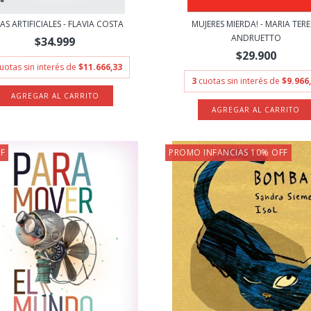
AS ARTIFICIALES - FLAVIA COSTA
MUJERES MIERDA! - MARIA TER
ANDRUETTO
$34.999
$29.900
uotas sin interés de
$11.666,33
3
cuotas sin interés de
$9.966
F
PROMO INFANCIAS 10% OFF