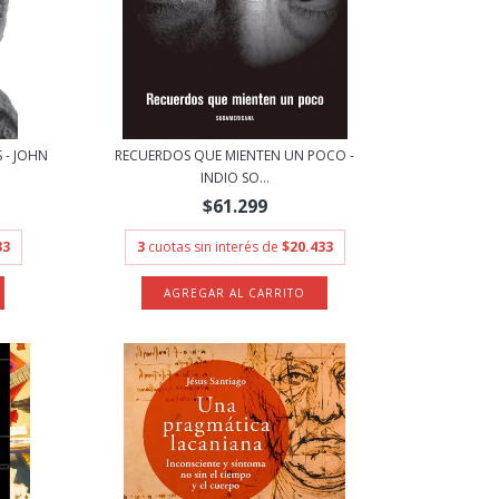
 - JOHN
RECUERDOS QUE MIENTEN UN POCO -
INDIO SO...
$61.299
33
3
cuotas sin interés de
$20.433