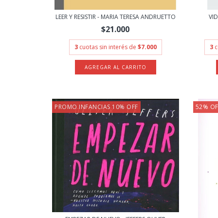
LEER Y RESISTIR - MARIA TERESA ANDRUETTO
VID
$21.000
3
cuotas sin interés de
$7.000
3
c
PROMO INFANCIAS 10% OFF
52
%
OF