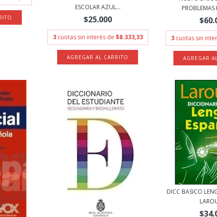
ESCOLAR AZUL...
PROBLEMAS I
$25.000
$60.
3
cuotas sin interés de
$8.333,33
3
cuotas sin int
DICC BASICO LEN
LARO
$34.