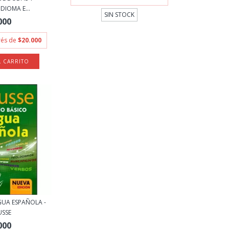
DIOMA E...
SIN STOCK
000
erés de
$20.000
GUA ESPAÑOLA -
USSE
000