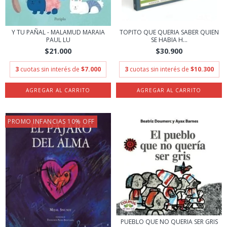
Y TU PAÑAL - MALAMUD MARAIA
TOPITO QUE QUERIA SABER QUIEN
PAUL LU
SE HABIA H...
$21.000
$30.900
3
cuotas sin interés de
$7.000
3
cuotas sin interés de
$10.300
PROMO INFANCIAS 10% OFF
PUEBLO QUE NO QUERIA SER GRIS