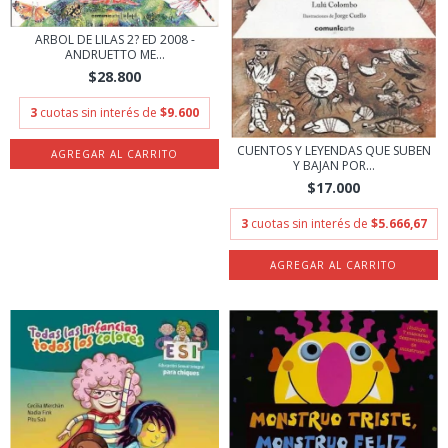
ARBOL DE LILAS 2? ED 2008 -
ANDRUETTO ME...
$28.800
3
cuotas sin interés de
$9.600
CUENTOS Y LEYENDAS QUE SUBEN
Y BAJAN POR...
$17.000
3
cuotas sin interés de
$5.666,67