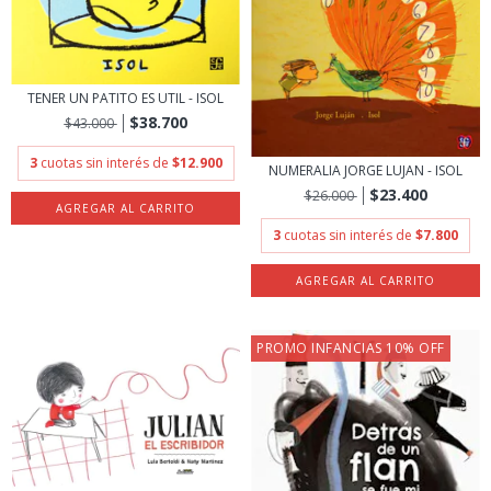
TENER UN PATITO ES UTIL - ISOL
$38.700
$43.000
3
cuotas sin interés de
$12.900
NUMERALIA JORGE LUJAN - ISOL
$23.400
$26.000
3
cuotas sin interés de
$7.800
PROMO INFANCIAS 10% OFF