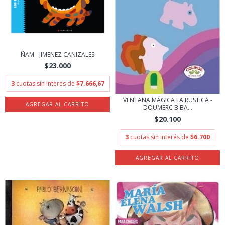
ÑAM - JIMENEZ CANIZALES
$23.000
3
cuotas sin interés de
$7.666,67
VENTANA MÁGICA LA RUSTICA -
DOUMERC B BA...
$20.100
3
cuotas sin interés de
$6.700