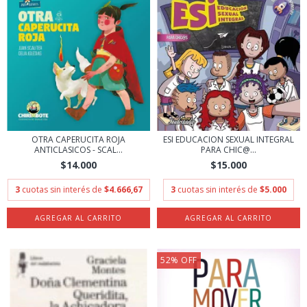
OTRA CAPERUCITA ROJA
ESI EDUCACION SEXUAL INTEGRAL
ANTICLASICOS - SCAL...
PARA CHIC@...
$14.000
$15.000
3
cuotas sin interés de
$4.666,67
3
cuotas sin interés de
$5.000
52
%
OFF