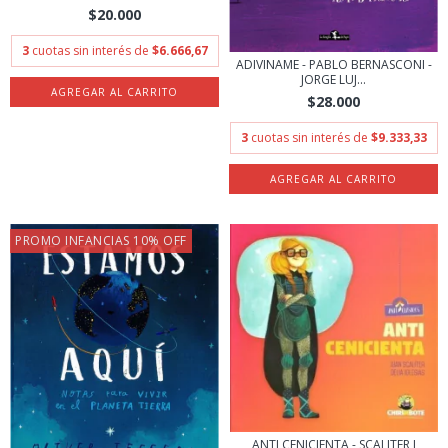
$20.000
3
cuotas sin interés de
$6.666,67
ADIVINAME - PABLO BERNASCONI -
JORGE LUJ...
$28.000
3
cuotas sin interés de
$9.333,33
PROMO INFANCIAS 10% OFF
ANTI CENICIENTA - SCALITER J