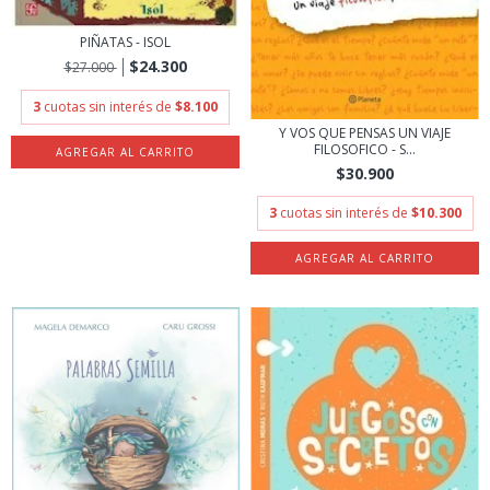
PIÑATAS - ISOL
$24.300
$27.000
3
cuotas sin interés de
$8.100
Y VOS QUE PENSAS UN VIAJE
FILOSOFICO - S...
$30.900
3
cuotas sin interés de
$10.300