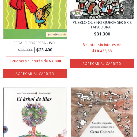
PUEBLO QUE NO QUERIA SER GRIS
TAPA DURA...
$31.300
REGALO SORPRESA - ISOL
3
cuotas sin interés de
$23.400
$26.000
$10.433,33
3
cuotas sin interés de
$7.800