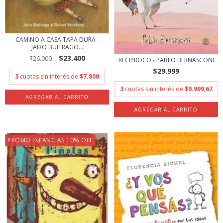
CAMINO A CASA TAPA DURA -
JAIRO BUITRAGO...
$23.400
$26.000
RECIPROCO - PABLO BERNASCONI
$29.999
3
cuotas sin interés de
$7.800
3
cuotas sin interés de
$9.999,67
PROMO INFANCIAS 10% OFF