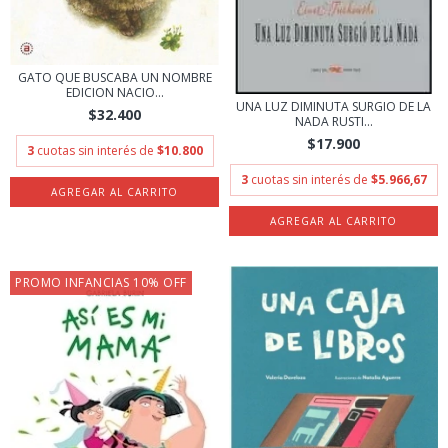
GATO QUE BUSCABA UN NOMBRE
EDICION NACIO...
UNA LUZ DIMINUTA SURGIO DE LA
$32.400
NADA RUSTI...
$17.900
3
cuotas sin interés de
$10.800
3
cuotas sin interés de
$5.966,67
PROMO INFANCIAS 10% OFF