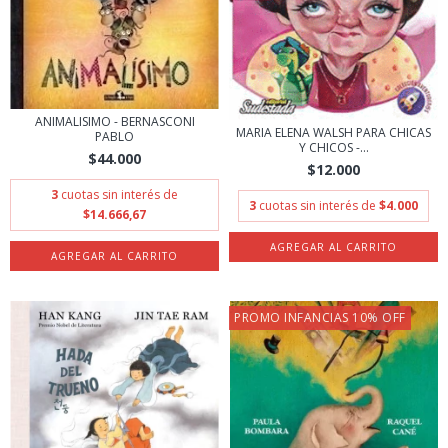
ANIMALISIMO - BERNASCONI
MARIA ELENA WALSH PARA CHICAS
PABLO
Y CHICOS -...
$44.000
$12.000
3
cuotas sin interés de
3
cuotas sin interés de
$4.000
$14.666,67
PROMO INFANCIAS 10% OFF