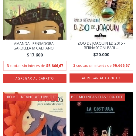
ZOO DE JOAQUIN ED 2015 -
AMANDA , PENSADORA -
BERNASCONI PABL...
GARDELLA M CALIFANO...
$20.000
$17.600
3
cuotas sin interés de
$6.666,67
3
cuotas sin interés de
$5.866,67
PROMO INFANCIAS 10% OFF
PROMO INFANCIAS 10% OFF