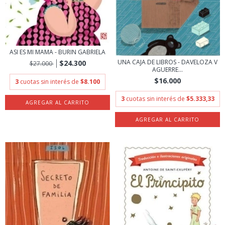
ASI ES MI MAMA - BURIN GABRIELA
UNA CAJA DE LIBROS - DAVELOZA V
$24.300
$27.000
AGUERRE...
$16.000
3
cuotas sin interés de
$8.100
3
cuotas sin interés de
$5.333,33