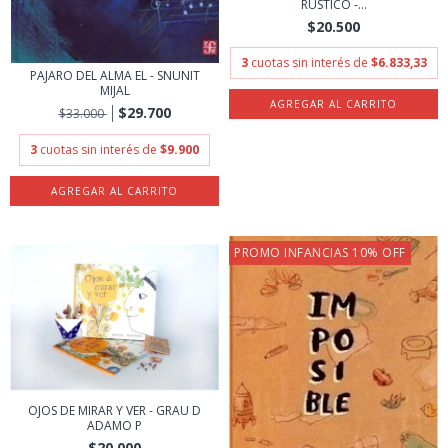
RUSTICO -...
$20.500
3
cuotas sin interés de
$6.833,33
PAJARO DEL ALMA EL - SNUNIT
MIJAL
$29.700
$33.000
3
cuotas sin interés de
$9.900
PROMO INFANCIAS 10% OFF
OJOS DE MIRAR Y VER - GRAU D
ADAMO P
$20.000