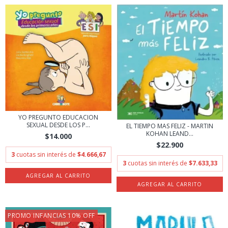
YO PREGUNTO EDUCACION
SEXUAL DESDE LOS P...
EL TIEMPO MAS FELIZ - MARTIN
KOHAN LEAND...
$14.000
$22.900
3
cuotas sin interés de
$4.666,67
3
cuotas sin interés de
$7.633,33
PROMO INFANCIAS 10% OFF