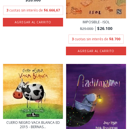
3
cuotas sin interés de
$6.666,67
IMPOSIBLE - ISOL
$26.100
$29.000
3
cuotas sin interés de
$8.700
CUERO NEGRO VACA BLANCA ED
2015 - BERNAS...