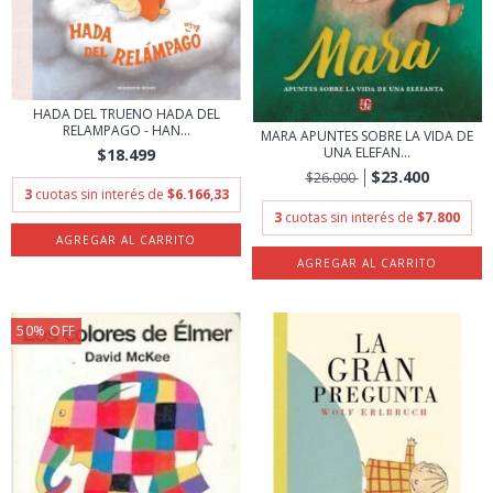
HADA DEL TRUENO HADA DEL
RELAMPAGO - HAN...
MARA APUNTES SOBRE LA VIDA DE
UNA ELEFAN...
$18.499
$23.400
$26.000
3
cuotas sin interés de
$6.166,33
3
cuotas sin interés de
$7.800
50
%
OFF