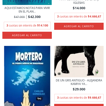
IGLESIAS
$14.000
AQUI ESTAMOS NOTAS PARA VIVIR
EN EL PLAN...
$42.300
3
cuotas sin interés de
$4.666,67
$47.000
3
cuotas sin interés de
$14.100
DE UN GRIS ANTIGUO - ALEJANDRA
KAMIYA YA...
$29.000
3
cuotas sin interés de
$9.666,67