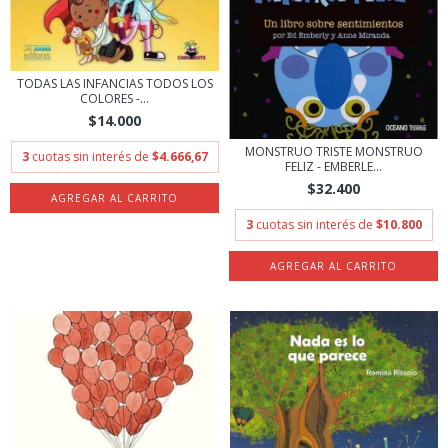
TODAS LAS INFANCIAS TODOS LOS
COLORES -...
$14.000
MONSTRUO TRISTE MONSTRUO
3
cuotas sin interés de
$4.666,67
FELIZ - EMBERLE...
$32.400
3
cuotas sin interés de
$10.800