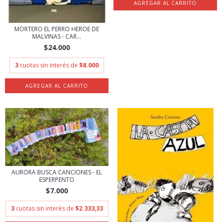
MORTERO EL PERRO HEROE DE
MALVINAS - CAR...
$24.000
3
cuotas sin interés de
$8.000
AURORA BUSCA CANCIONES - EL
ESPERPENTO
$7.000
3
cuotas sin interés de
$2.333,33