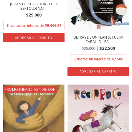
JULIAN EL ESCRIBIDOR - LULA
BERTOLDI NAT...
$29.000
3
cuotas sin interés de
$9.666,67
DETRAS DE UN FLAN SE FUE MI
CABALLO - PA...
$22.500
$25.000
3
cuotas sin interés de
$7.500
PROMO INFANCIAS 10% OFF