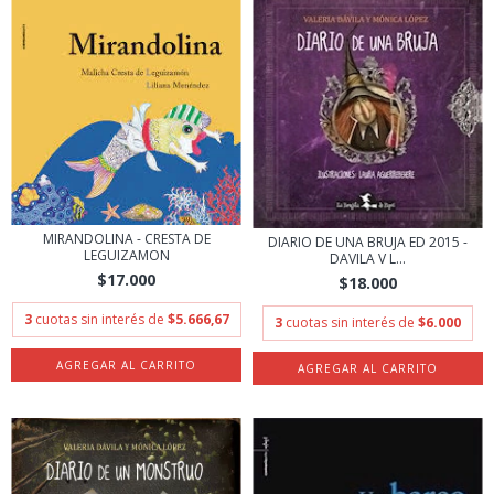
MIRANDOLINA - CRESTA DE
DIARIO DE UNA BRUJA ED 2015 -
LEGUIZAMON
DAVILA V L...
$17.000
$18.000
3
cuotas sin interés de
$5.666,67
3
cuotas sin interés de
$6.000