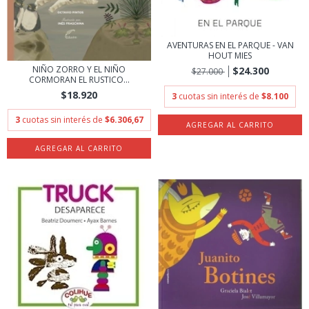
AVENTURAS EN EL PARQUE - VAN
HOUT MIES
NIÑO ZORRO Y EL NIÑO
$24.300
$27.000
CORMORAN EL RUSTICO...
$18.920
3
cuotas sin interés de
$8.100
3
cuotas sin interés de
$6.306,67