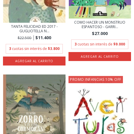
COMO HACER UN MONSTRUO
TANTA FELICIDAD ED 2017 -
ESPANTOSO - GARRI...
GUGLIOTELLA N...
$27.000
$11.400
$22.500
3
cuotas sin interés de
$9.000
3
cuotas sin interés de
$3.800
PROMO INFANCIAS 10% OFF