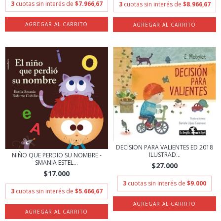
3
cuotas sin interés de
$7.966,67
3
cuotas sin interés de
$8.966,67
DECISION PARA VALIENTES ED 2018
ILUSTRAD...
NIÑO QUE PERDIO SU NOMBRE -
SMANIA ESTEL...
$27.000
$17.000
3
cuotas sin interés de
$9.000
3
cuotas sin interés de
$5.666,67