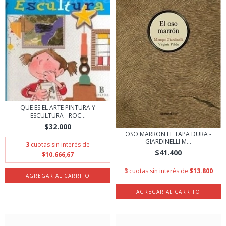
QUE ES EL ARTE PINTURA Y
ESCULTURA - ROC...
$32.000
OSO MARRON EL TAPA DURA -
GIARDINELLI M...
3
cuotas sin interés de
$41.400
$10.666,67
3
cuotas sin interés de
$13.800