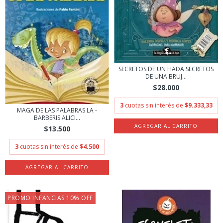
SECRETOS DE UN HADA SECRETOS
DE UNA BRUJ...
$28.000
3
cuotas sin interés de
$9.333,33
MAGA DE LAS PALABRAS LA -
BARBERIS ALICI...
$13.500
3
cuotas sin interés de
$4.500
PROMO INFANCIAS 10% OFF