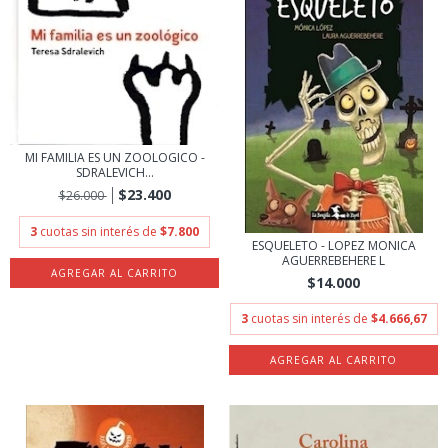
MI FAMILIA ES UN ZOOLOGICO -
SDRALEVICH...
$23.400
$26.000
3
cuotas sin interés de
$7.800
ESQUELETO - LOPEZ MONICA
AGUERREBEHERE L
$14.000
3
cuotas sin interés de
$4.666,67