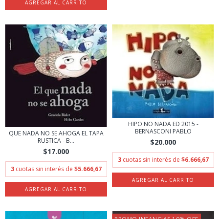
HIPO NO NADA ED 2015 -
BERNASCONI PABLO
QUE NADA NO SE AHOGA EL TAPA
RUSTICA - B...
$20.000
$17.000
3
cuotas sin interés de
$6.666,67
3
cuotas sin interés de
$5.666,67