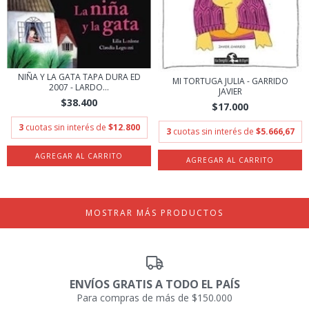
NIÑA Y LA GATA TAPA DURA ED
MI TORTUGA JULIA - GARRIDO
2007 - LARDO...
JAVIER
$38.400
$17.000
3
cuotas sin interés de
$12.800
3
cuotas sin interés de
$5.666,67
MOSTRAR MÁS PRODUCTOS
ENVÍOS GRATIS A TODO EL PAÍS
Para compras de más de $150.000