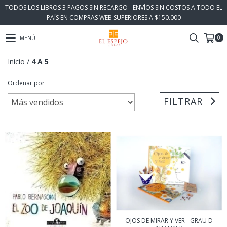
TODOS LOS LIBROS 3 PAGOS SIN RECARGO - ENVÍOS SIN COSTOS A TODO EL
PAÍS EN COMPRAS WEB SUPERIORES A $150.000
0
MENÚ
Inicio
/
4 A 5
Ordenar por
FILTRAR
OJOS DE MIRAR Y VER - GRAU D