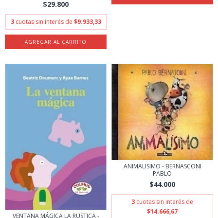
$29.800
3
cuotas sin interés de
$9.933,33
ANIMALISIMO - BERNASCONI
PABLO
$44.000
3
cuotas sin interés de
$14.666,67
VENTANA MÁGICA LA RUSTICA -