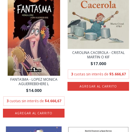
CAROLINA CACEROLA - CRISTAL
MARTIN O KIF
$17.000
3
cuotas sin interés de
$5.666,67
FANTASMA - LOPEZ MONICA
AGUERREBEHERE L
$14.000
3
cuotas sin interés de
$4.666,67