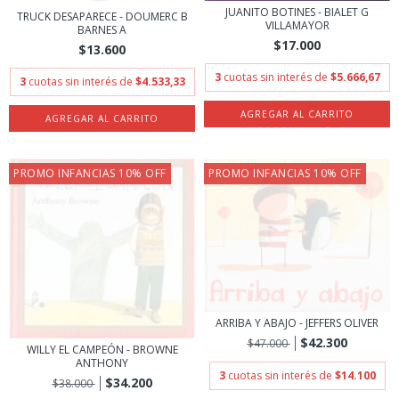
JUANITO BOTINES - BIALET G
TRUCK DESAPARECE - DOUMERC B
VILLAMAYOR
BARNES A
$17.000
$13.600
3
cuotas sin interés de
$5.666,67
3
cuotas sin interés de
$4.533,33
PROMO INFANCIAS 10% OFF
PROMO INFANCIAS 10% OFF
ARRIBA Y ABAJO - JEFFERS OLIVER
$42.300
$47.000
WILLY EL CAMPEÓN - BROWNE
ANTHONY
3
cuotas sin interés de
$14.100
$34.200
$38.000