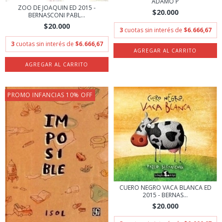
ADAMO P
ZOO DE JOAQUIN ED 2015 -
$20.000
BERNASCONI PABL...
$20.000
3
cuotas sin interés de
$6.666,67
3
cuotas sin interés de
$6.666,67
PROMO INFANCIAS 10% OFF
CUERO NEGRO VACA BLANCA ED
2015 - BERNAS...
$20.000