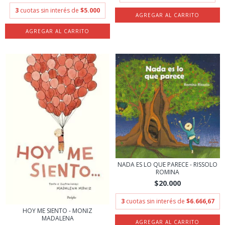
3
cuotas sin interés de
$5.000
NADA ES LO QUE PARECE - RISSOLO
ROMINA
$20.000
3
cuotas sin interés de
$6.666,67
HOY ME SIENTO - MONIZ
MADALENA