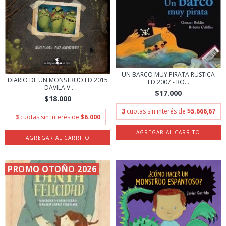
UN BARCO MUY PIRATA RUSTICA
DIARIO DE UN MONSTRUO ED 2015
ED 2007 - RO...
- DAVILA V...
$17.000
$18.000
3
cuotas sin interés de
$5.666,67
3
cuotas sin interés de
$6.000
PROMO OTOÑO 2026