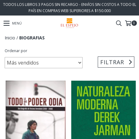
TODOS LOS LIBROS 3 PAGOS SIN RECARGO - ENVÍOS SIN COSTOS A TODO EL
PAÍS EN COMPRAS WEB SUPERIORES A $150.000
0
MENÚ
Inicio
/
BIOGRAFIAS
Ordenar por
FILTRAR