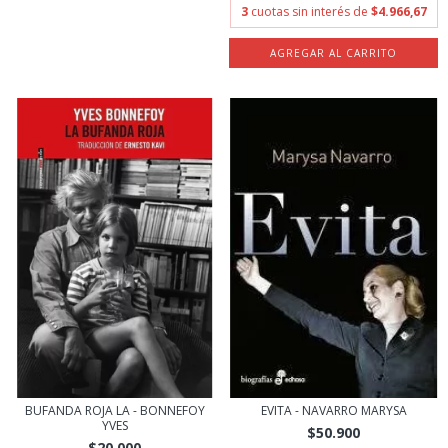
3
cuotas sin interés de
$4.966,67
BUFANDA ROJA LA - BONNEFOY
EVITA - NAVARRO MARYSA
YVES
$50.900
$20.000