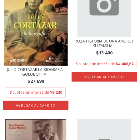
ROZA HISTORIA DE UNA AMDRE Y
SU FAMILIA...
$13.400
3
cuotas sin interés de
$4.466,67
JULIO CORTAZAR LA BIOGRAFIA -
GOLOBOFF M...
$27.690
3
cuotas sin interés de
$9.230