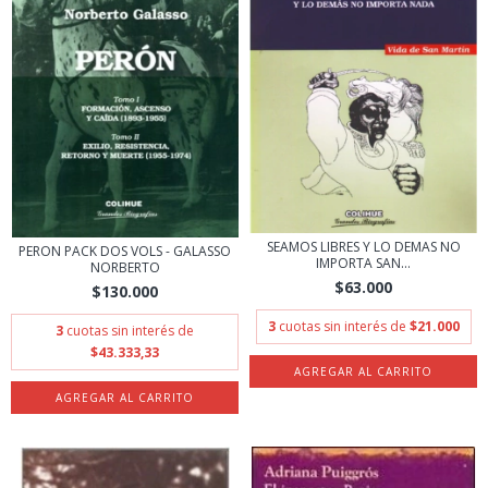
SEAMOS LIBRES Y LO DEMAS NO
PERON PACK DOS VOLS - GALASSO
IMPORTA SAN...
NORBERTO
$63.000
$130.000
3
cuotas sin interés de
$21.000
3
cuotas sin interés de
$43.333,33