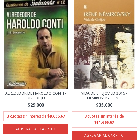
ALREDEDOR DE HAROLDO CONTI -
VIDA DE CHEJOV ED 2016 -
DUIZEIDE JU...
NEMIROVSKY IREN...
$29.000
$35.000
3
cuotas sin interés de
$9.666,67
3
cuotas sin interés de
$11.666,67