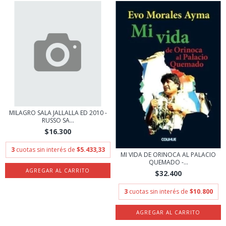
MILAGRO SALA JALLALLA ED 2010 -
RUSSO SA...
$16.300
3
cuotas sin interés de
$5.433,33
MI VIDA DE ORINOCA AL PALACIO
QUEMADO -...
$32.400
3
cuotas sin interés de
$10.800