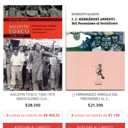
AGUSTIN TOSCO 1930 1975
J J HERNANDEZ ARREGUI DEL
SINDICALISMO CLA...
PERONISMO AL S...
$28.300
$21.300
3
cuotas sin interés de
$9.433,33
3
cuotas sin interés de
$7.100