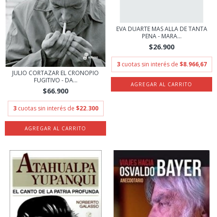
EVA DUARTE MAS ALLA DE TANTA
PENA - MARA...
$26.900
3
cuotas sin interés de
$8.966,67
JULIO CORTAZAR EL CRONOPIO
FUGITIVO - DA...
$66.900
3
cuotas sin interés de
$22.300