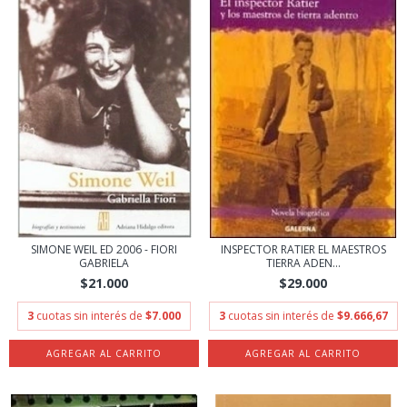
SIMONE WEIL ED 2006 - FIORI
INSPECTOR RATIER EL MAESTROS
GABRIELA
TIERRA ADEN...
$21.000
$29.000
3
cuotas sin interés de
$7.000
3
cuotas sin interés de
$9.666,67