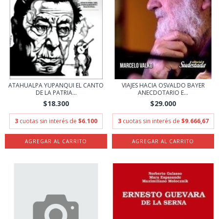
ATAHUALPA YUPANQUI EL CANTO
VIAJES HACIA OSVALDO BAYER
DE LA PATRIA...
ANECDOTARIO E...
$18.300
$29.000
3
cuotas sin interés de
$6.100
3
cuotas sin interés de
$9.666,67