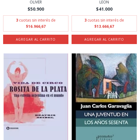
OLIVER
LEON
$50.900
$41.000
3
cuotas sin interés de
3
cuotas sin interés de
$16.966,67
$13.666,67