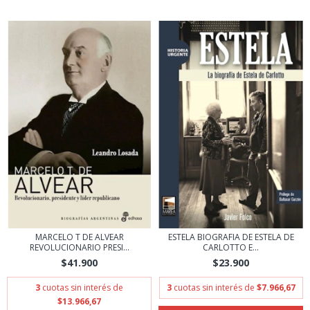
MARCELO T DE ALVEAR
ESTELA BIOGRAFIA DE ESTELA DE
REVOLUCIONARIO PRESI...
CARLOTTO E...
$41.900
$23.900
3
cuotas sin interés de
3
cuotas sin interés de
$7.966,67
$13.966,67