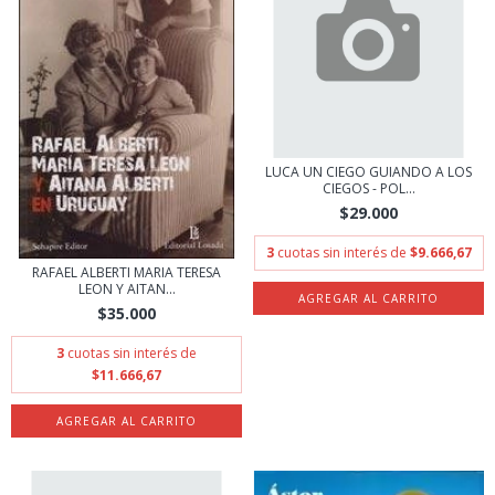
LUCA UN CIEGO GUIANDO A LOS
CIEGOS - POL...
$29.000
3
cuotas sin interés de
$9.666,67
RAFAEL ALBERTI MARIA TERESA
LEON Y AITAN...
$35.000
3
cuotas sin interés de
$11.666,67