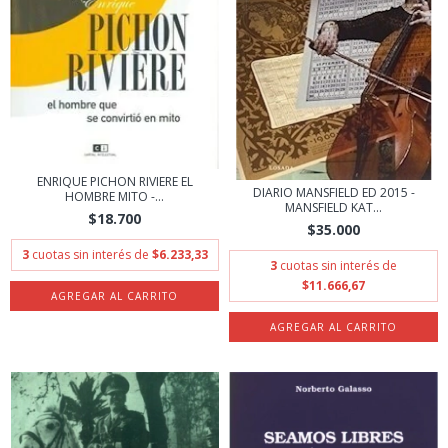
ENRIQUE PICHON RIVIERE EL
DIARIO MANSFIELD ED 2015 -
HOMBRE MITO -...
MANSFIELD KAT...
$18.700
$35.000
3
cuotas sin interés de
$6.233,33
3
cuotas sin interés de
$11.666,67