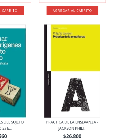
S DEL SUJETO
PRACTICA DE LA ENSE¥ANZA -
2? E...
JACKSON PHILI...
660
$26.800