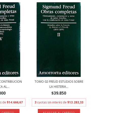
 CONTRIBUCION
TOMO 02 FREUD ESTUDIOS SOBRE
A AL...
LA HISTERIA...
000
$39.850
és de
$14.666,67
3
cuotas sin interés de
$13.283,33