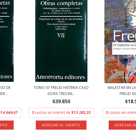
ASO DE
TOMO 07 FREUD HISTERIA CASO
MALESTAR EN LA
ER...
DORA TRES EN...
FREUD SI
$39.850
$18.
$14.666,67
3
cuotas sin interés de
$13.283,33
3
cuotas sin inte