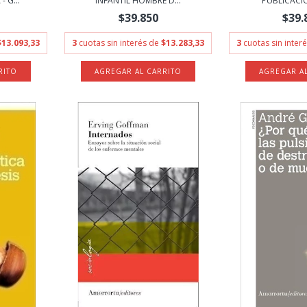
 G...
INFANTIL HOMBRE D...
PUBLICACION
$39.850
$39.
$13.093,33
3
cuotas sin interés de
$13.283,33
3
cuotas sin inter