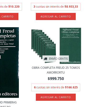
erés de
$10.220
3
cuotas sin interés de
$8.933,33
ENVÍO GRATIS
OBRA COMPLETA FREUD 25 TOMOS
AMORRORTU
$999.750
6
cuotas sin interés de
$166.625
UD PRIMERAS