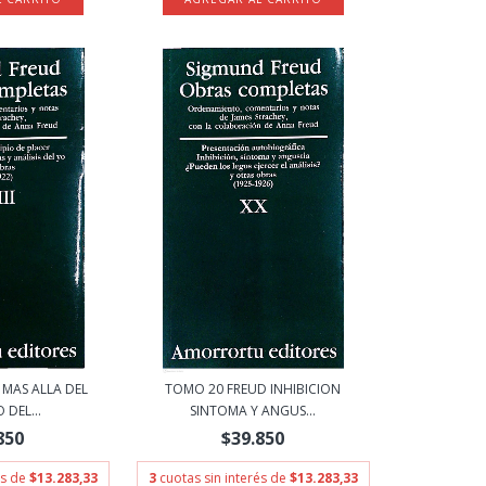
 MAS ALLA DEL
TOMO 20 FREUD INHIBICION
 DEL...
SINTOMA Y ANGUS...
850
$39.850
és de
$13.283,33
3
cuotas sin interés de
$13.283,33