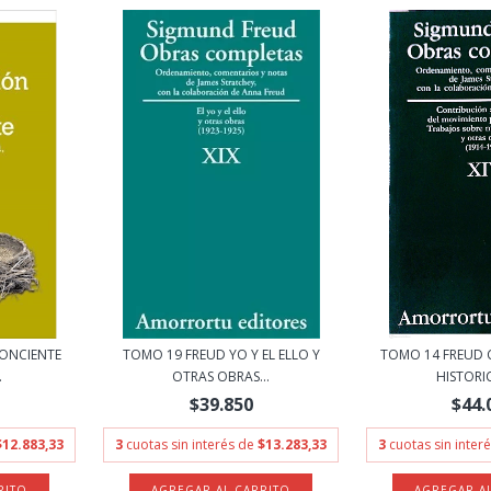
CONCIENTE
TOMO 19 FREUD YO Y EL ELLO Y
TOMO 14 FREUD
.
OTRAS OBRAS...
HISTORIC
$39.850
$44.
$12.883,33
3
cuotas sin interés de
$13.283,33
3
cuotas sin inter