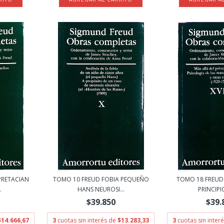
PRETACIAN
TOMO 10 FREUD FOBIA PEQUEÑO
TOMO 18 FREUD
.
HANS NEUROSI...
PRINCIPIO
$39.850
$39.
$14.666,67
3
cuotas sin interés de
$13.283,33
3
cuotas sin inter