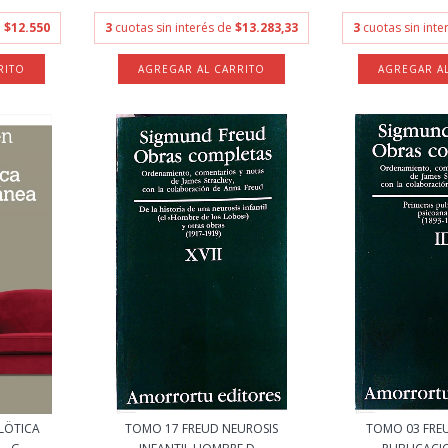
e
$12.550
3
cuotas sin interés de
$13.283,33
3
cuotas sin int
LÖTICA
TOMO 17 FREUD NEUROSIS
TOMO 03 FRE