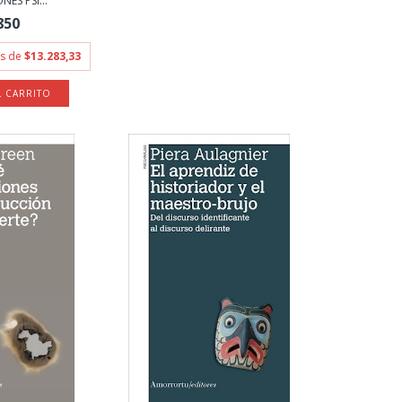
ES PSI...
850
és de
$13.283,33