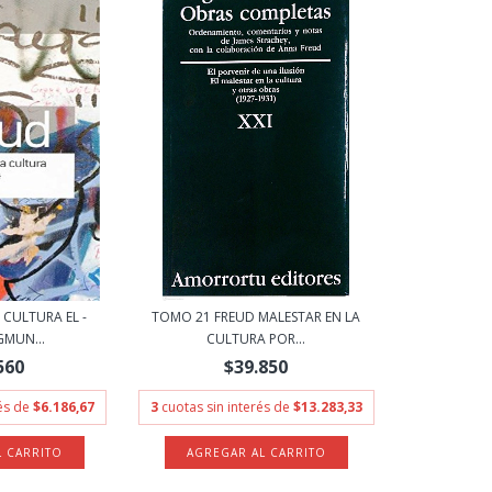
 CULTURA EL -
TOMO 21 FREUD MALESTAR EN LA
GMUN...
CULTURA POR...
560
$39.850
rés de
$6.186,67
3
cuotas sin interés de
$13.283,33