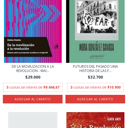
DE LA MOVILIZACION A LA
FUTUROS DEL PASADO UNA
REVOLUCION - MAI...
HISTORIA DE LAS F...
$29.000
$32.700
3
cuotas sin interés de
$9.666,67
3
cuotas sin interés de
$10.900