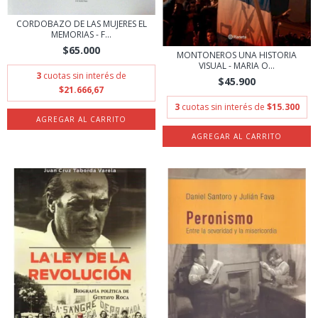
CORDOBAZO DE LAS MUJERES EL
MEMORIAS - F...
$65.000
MONTONEROS UNA HISTORIA
VISUAL - MARIA O...
3
cuotas sin interés de
$45.900
$21.666,67
3
cuotas sin interés de
$15.300