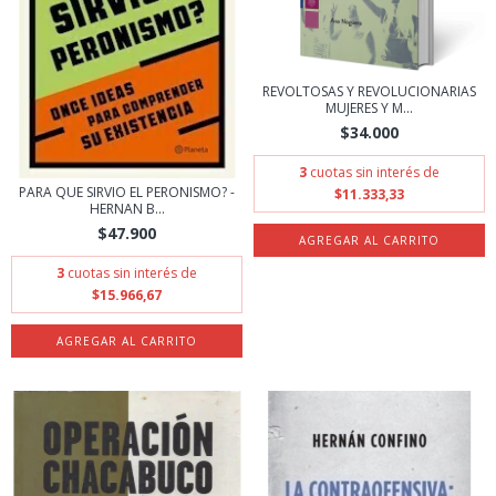
REVOLTOSAS Y REVOLUCIONARIAS
MUJERES Y M...
$34.000
3
cuotas sin interés de
PARA QUE SIRVIO EL PERONISMO? -
$11.333,33
HERNAN B...
$47.900
3
cuotas sin interés de
$15.966,67