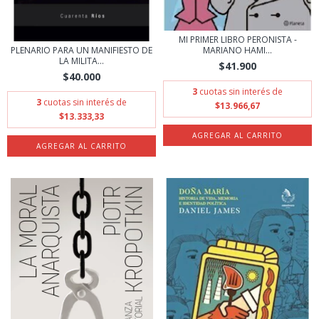
MI PRIMER LIBRO PERONISTA -
PLENARIO PARA UN MANIFIESTO DE
MARIANO HAMI...
LA MILITA...
$41.900
$40.000
3
cuotas sin interés de
3
cuotas sin interés de
$13.966,67
$13.333,33