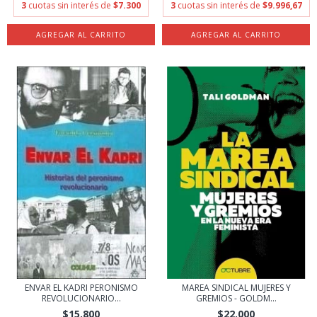
3
cuotas sin interés de
$7.300
3
cuotas sin interés de
$9.996,67
ENVAR EL KADRI PERONISMO
MAREA SINDICAL MUJERES Y
REVOLUCIONARIO...
GREMIOS - GOLDM...
$15.800
$22.000