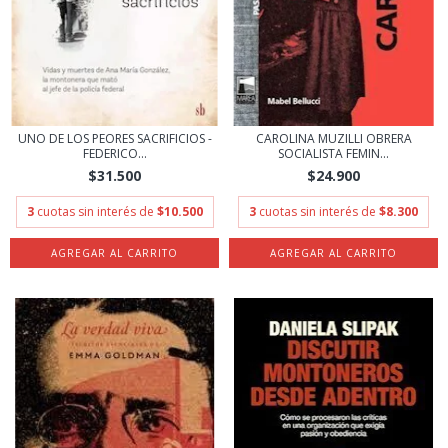
UNO DE LOS PEORES SACRIFICIOS -
CAROLINA MUZILLI OBRERA
FEDERICO...
SOCIALISTA FEMIN...
$31.500
$24.900
3
cuotas sin interés de
$10.500
3
cuotas sin interés de
$8.300