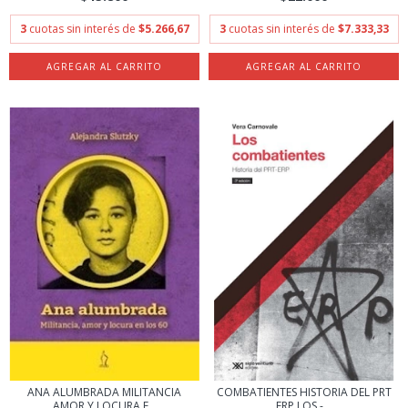
3
cuotas sin interés de
$5.266,67
3
cuotas sin interés de
$7.333,33
ANA ALUMBRADA MILITANCIA
COMBATIENTES HISTORIA DEL PRT
AMOR Y LOCURA E...
ERP LOS -...