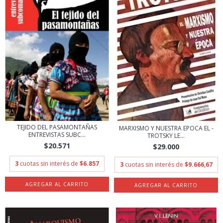
TEJIDO DEL PASAMONTAÑAS
MARXISMO Y NUESTRA EPOCA EL -
ENTREVISTAS SUBC...
TROTSKY LE...
$20.571
$29.000
3
cuotas sin interés de
$6.857
3
cuotas sin interés de
$9.666,67