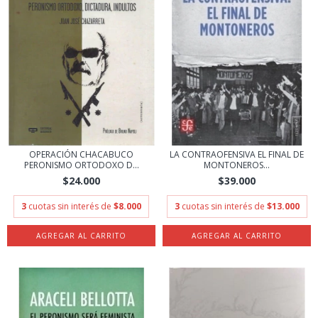
OPERACIÓN CHACABUCO
LA CONTRAOFENSIVA EL FINAL DE
PERONISMO ORTODOXO D...
MONTONEROS...
$24.000
$39.000
3
cuotas sin interés de
$8.000
3
cuotas sin interés de
$13.000