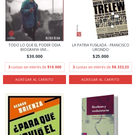
TODO LO QUE EL PODER ODIA
LA PATRIA FUSILADA - FRANCISCO
BIOGRAFIA VIVI...
URONDO
$30.000
$25.000
3
cuotas sin interés de
$10.000
3
cuotas sin interés de
$8.333,33