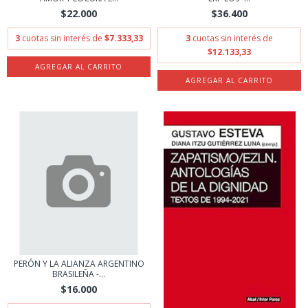
$22.000
$36.400
3
cuotas sin interés de
$7.333,33
3
cuotas sin interés de
$12.133,33
PERÓN Y LA ALIANZA ARGENTINO
BRASILEÑA -...
$16.000