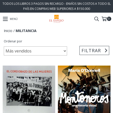
TODOS LOS LIBROS 3 PAGOS SIN RECARGO - ENVÍOS SIN COSTOS A TODO EL
PAÍS EN COMPRAS WEB SUPERIORES A $150.000
0
MENÚ
Inicio
/
MILITANCIA
Ordenar por
FILTRAR