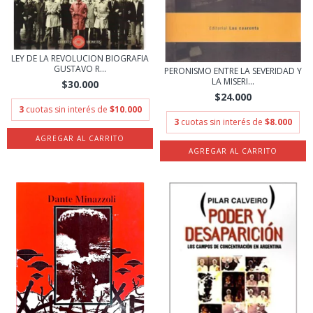
LEY DE LA REVOLUCION BIOGRAFIA
GUSTAVO R...
PERONISMO ENTRE LA SEVERIDAD Y
LA MISERI...
$30.000
$24.000
3
cuotas sin interés de
$10.000
3
cuotas sin interés de
$8.000