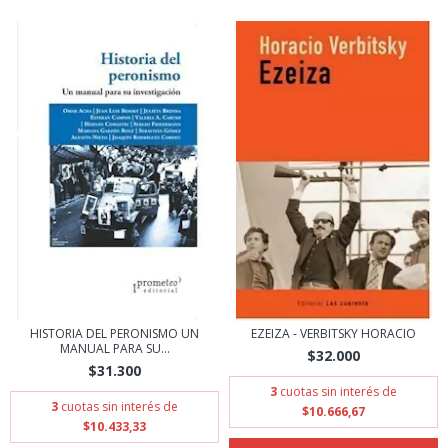
HISTORIA DEL PERONISMO UN
EZEIZA - VERBITSKY HORACIO
MANUAL PARA SU...
$32.000
$31.300
3
cuotas sin interés de
3
cuotas sin interés de
$10.666,67
$10.433,33