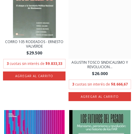
CORRO 105 RODEADOS - ERNESTO
VALVERDE
$29.500
AGUSTIN TOSCO SINDICALISMO Y
3
cuotas sin interés de
$9.833,33
REVOLUCION...
$26.000
3
cuotas sin interés de
$8.666,67