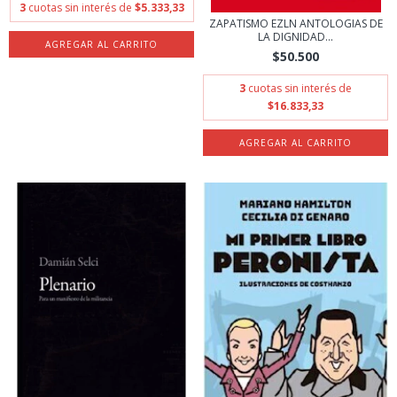
3
cuotas sin interés de
$5.333,33
ZAPATISMO EZLN ANTOLOGIAS DE
LA DIGNIDAD...
$50.500
3
cuotas sin interés de
$16.833,33