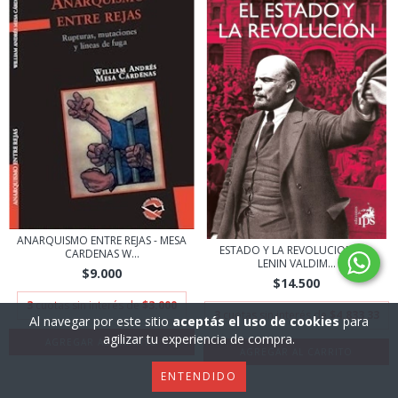
ANARQUISMO ENTRE REJAS - MESA
ESTADO Y LA REVOLUCION EL -
CARDENAS W...
LENIN VALDIM...
$9.000
$14.500
3
cuotas sin interés de
$3.000
3
cuotas sin interés de
$4.833,33
Al navegar por este sitio
aceptás el uso de cookies
para
agilizar tu experiencia de compra.
ENTENDIDO