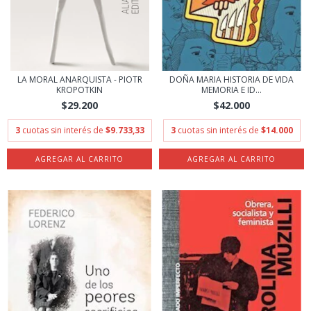
LA MORAL ANARQUISTA - PIOTR
DOÑA MARIA HISTORIA DE VIDA
KROPOTKIN
MEMORIA E ID...
$29.200
$42.000
3
cuotas sin interés de
$9.733,33
3
cuotas sin interés de
$14.000