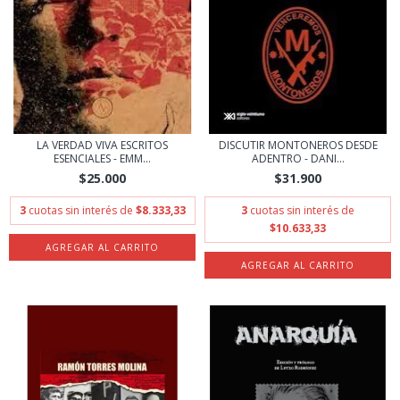
LA VERDAD VIVA ESCRITOS
DISCUTIR MONTONEROS DESDE
ESENCIALES - EMM...
ADENTRO - DANI...
$25.000
$31.900
3
cuotas sin interés de
$8.333,33
3
cuotas sin interés de
$10.633,33