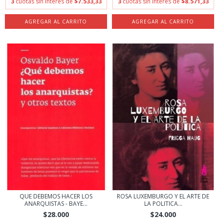
3
cuotas sin interés de
$7.533,33
3
cuotas sin interés de
$8.571,33
QUE DEBEMOS HACER LOS
ROSA LUXEMBURGO Y EL ARTE DE
ANARQUISTAS - BAYE...
LA POLITICA...
$28.000
$24.000