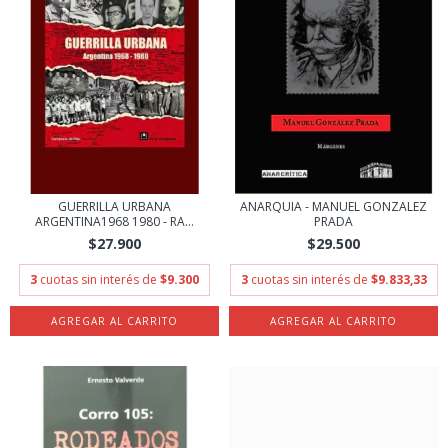
GUERRILLA URBANA
ANARQUIA - MANUEL GONZALEZ
ARGENTINA1968 1980 - RA...
PRADA
$27.900
$29.500
3
cuotas sin interés de
$9.300
3
cuotas sin interés de
$9.833,33