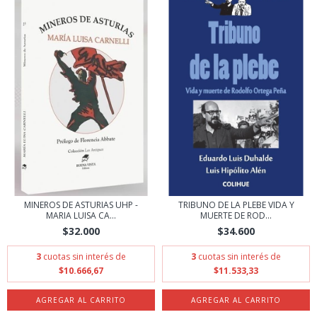
MINEROS DE ASTURIAS UHP -
TRIBUNO DE LA PLEBE VIDA Y
MARIA LUISA CA...
MUERTE DE ROD...
$32.000
$34.600
3
cuotas sin interés de
3
cuotas sin interés de
$10.666,67
$11.533,33