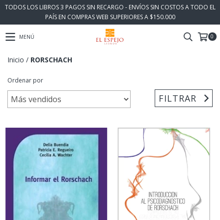
TODOS LOS LIBROS 3 PAGOS SIN RECARGO - ENVÍOS SIN COSTOS A TODO EL
PAÍS EN COMPRAS WEB SUPERIORES A $150.000
0
MENÚ
Inicio
/
RORSCHACH
Ordenar por
FILTRAR