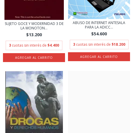
ABUSO DE INTERNET ANTESALA
SUJETO GOCE Y MODERNIDAD 3 DE
PARA LA ADICC...
LA MONOTON...
$54.600
$13.200
3
cuotas sin interés de
$18.200
3
cuotas sin interés de
$4.400