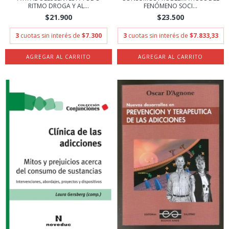
RITMO DROGA Y AL...
FENÓMENO SOCI...
$21.900
$23.500
3
cuotas sin interés de
$7.300
3
cuotas sin interés de
$7.833,33