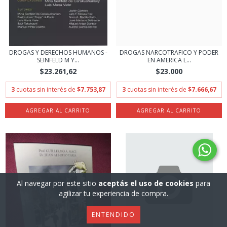
DROGAS Y DERECHOS HUMANOS -
DROGAS NARCOTRAFICO Y PODER
SEINFELD M Y...
EN AMERICA L...
$23.261,62
$23.000
3
cuotas sin interés de
$7.753,87
3
cuotas sin interés de
$7.666,67
Al navegar por este sitio
aceptás el uso de cookies
para
agilizar tu experiencia de compra.
ENTENDIDO