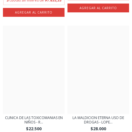
3
cuotas sin interés de
$7.833,33
CLINICA DE LAS TOXICOMANIAS EN
LA MALDICION ETERNA USO DE
NIÑOS - R...
DROGAS - LOPE...
$22.500
$28.000