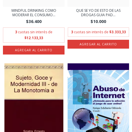
MINDFUL DRINKING COMO
QUE SE YO DE ESTO DE LAS
MODERAR EL CONSUMO...
DROGAS GUIA PAD...
$36.400
$10.000
3
cuotas sin interés de
3
cuotas sin interés de
$3.333,33
$12.133,33