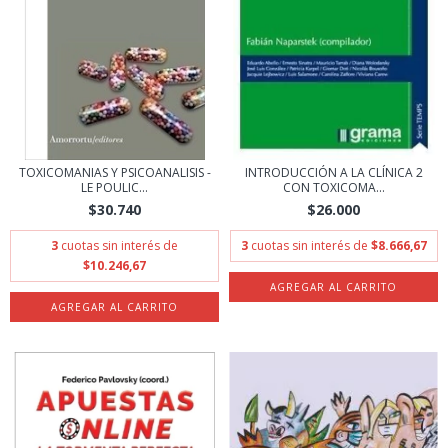
TOXICOMANIAS Y PSICOANALISIS -
INTRODUCCIÓN A LA CLÍNICA 2
LE POULIC...
CON TOXICOMA...
$30.740
$26.000
3
cuotas sin interés de
3
cuotas sin interés de
$8.666,67
$10.246,67