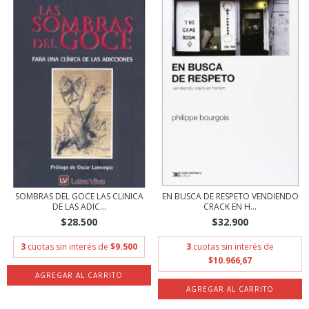
SOMBRAS DEL GOCE LAS CLINICA
EN BUSCA DE RESPETO VENDIENDO
DE LAS ADIC...
CRACK EN H...
$28.500
$32.900
3
cuotas sin interés de
$9.500
3
cuotas sin interés de
$10.966,67