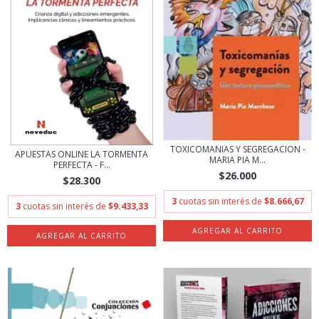
TOXICOMANIAS Y SEGREGACION -
APUESTAS ONLINE LA TORMENTA
MARIA PIA M...
PERFECTA - F...
$26.000
$28.300
3
cuotas sin interés de
$8.666,67
3
cuotas sin interés de
$9.433,33