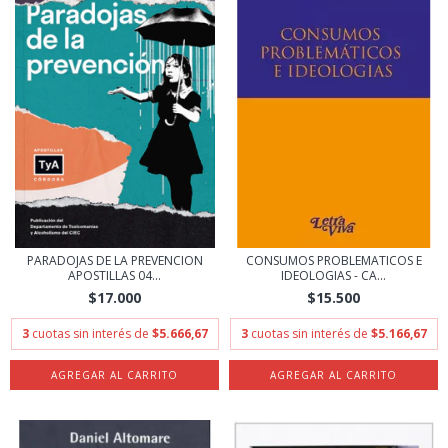
PARADOJAS DE LA PREVENCION
CONSUMOS PROBLEMATICOS E
APOSTILLAS 04...
IDEOLOGIAS - CA...
$17.000
$15.500
3
cuotas sin interés de
$5.666,67
3
cuotas sin interés de
$5.166,67