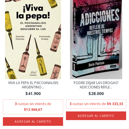
VIVA LA PEPA EL PSICOANALISIS
PODRE DEJAR LAS DROGAS?
ARGENTINO...
ADICCIONES REFLE...
$41.900
$28.000
3
cuotas sin interés de
3
cuotas sin interés de
$9.333,33
$13.966,67