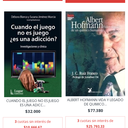
ALBERT HOFMANN VIDA Y LEGADO
CUANDO EL JUEGO NO ES JUEGO
DE QUIMICO...
ES UNA ADICC...
$77.380
$32.000
3
cuotas sin interés de
3
cuotas sin interés de
$25.793,33
$10.666,67