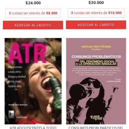
$30.000
$24.000
3
cuotas sin interés de
$10.000
3
cuotas sin interés de
$8.000
ATR ADOLESCENTES A TODO
CONSUMOS PROBLEMÁTICOS DEL