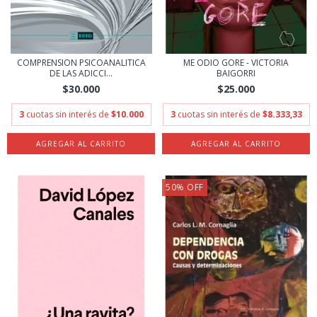
COMPRENSION PSICOANALITICA
ME ODIO GORE - VICTORIA
DE LAS ADICCI...
BAIGORRI
$30.000
$25.000
3
cuotas sin interés de
$10.000
3
cuotas sin interés de
$8.333,33
50
%
OFF