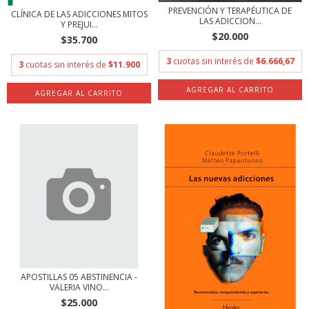
PREVENCIÓN Y TERAPÉUTICA DE
CLÍNICA DE LAS ADICCIONES MITOS
LAS ADICCION...
Y PREJUI...
$20.000
$35.700
3
cuotas sin interés de
$6.666,67
3
cuotas sin interés de
$11.900
APOSTILLAS 05 ABSTINENCIA -
VALERIA VINO...
$25.000