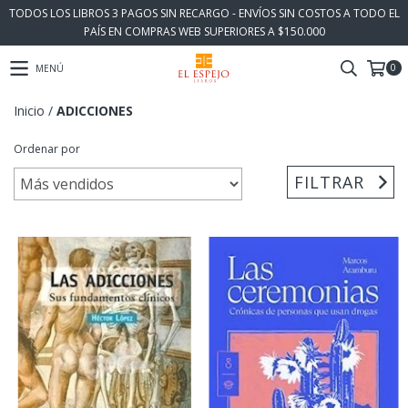
TODOS LOS LIBROS 3 PAGOS SIN RECARGO - ENVÍOS SIN COSTOS A TODO EL
PAÍS EN COMPRAS WEB SUPERIORES A $150.000
0
MENÚ
Inicio
/
ADICCIONES
Ordenar por
FILTRAR