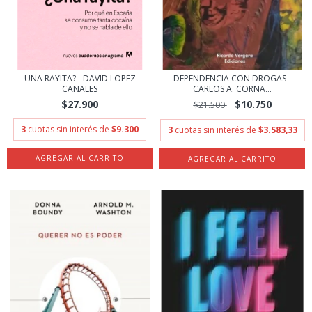
UNA RAYITA? - DAVID LOPEZ
DEPENDENCIA CON DROGAS -
CANALES
CARLOS A. CORNA...
$27.900
$10.750
$21.500
3
cuotas sin interés de
$9.300
3
cuotas sin interés de
$3.583,33