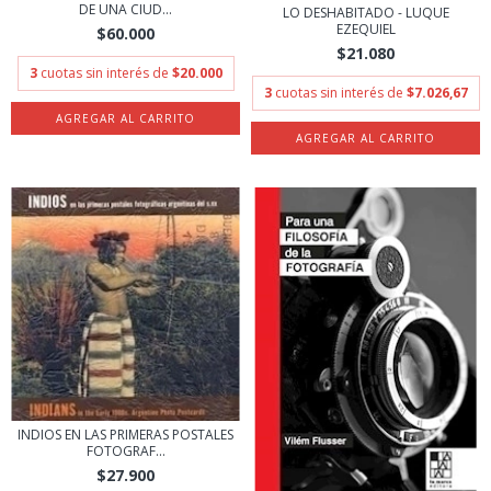
DE UNA CIUD...
LO DESHABITADO - LUQUE
EZEQUIEL
$60.000
$21.080
3
cuotas sin interés de
$20.000
3
cuotas sin interés de
$7.026,67
INDIOS EN LAS PRIMERAS POSTALES
FOTOGRAF...
$27.900