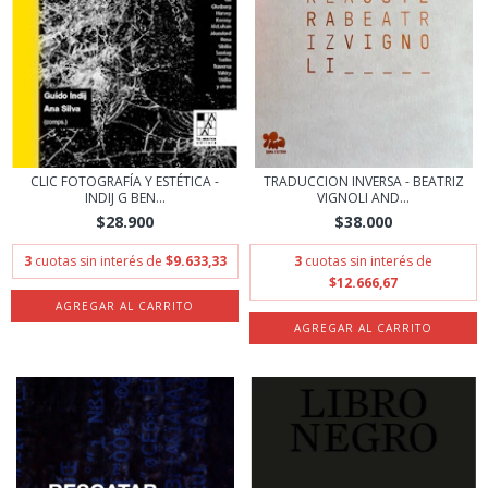
CLIC FOTOGRAFÍA Y ESTÉTICA -
TRADUCCION INVERSA - BEATRIZ
INDIJ G BEN...
VIGNOLI AND...
$28.900
$38.000
3
cuotas sin interés de
$9.633,33
3
cuotas sin interés de
$12.666,67