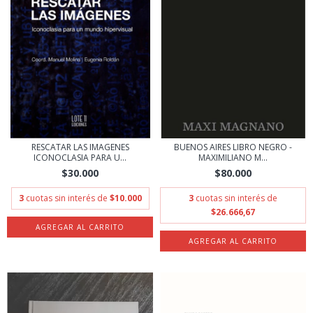
RESCATAR LAS IMAGENES
BUENOS AIRES LIBRO NEGRO -
ICONOCLASIA PARA U...
MAXIMILIANO M...
$30.000
$80.000
3
cuotas sin interés de
$10.000
3
cuotas sin interés de
$26.666,67