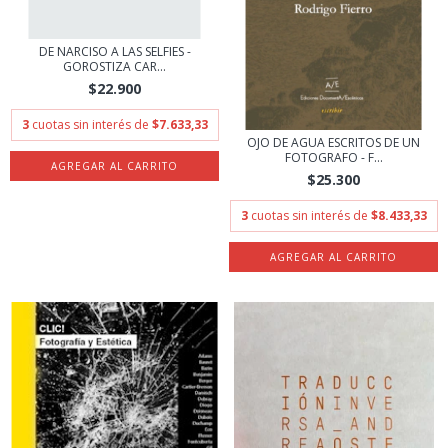
DE NARCISO A LAS SELFIES -
GOROSTIZA CAR...
$22.900
3
cuotas sin interés de
$7.633,33
OJO DE AGUA ESCRITOS DE UN
FOTOGRAFO - F...
$25.300
3
cuotas sin interés de
$8.433,33