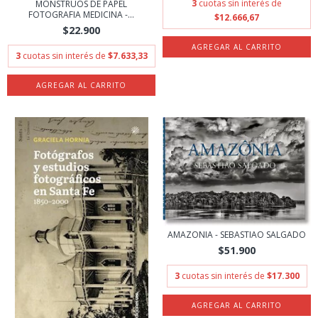
3
cuotas sin interés de
MONSTRUOS DE PAPEL
FOTOGRAFIA MEDICINA -...
$12.666,67
$22.900
3
cuotas sin interés de
$7.633,33
AMAZONIA - SEBASTIAO SALGADO
$51.900
3
cuotas sin interés de
$17.300