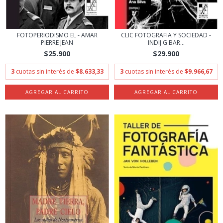
FOTOPERIODISMO EL - AMAR
CLIC FOTOGRAFIA Y SOCIEDAD -
PIERRE JEAN
INDIJ G BAR...
$25.900
$29.900
3
cuotas sin interés de
$8.633,33
3
cuotas sin interés de
$9.966,67