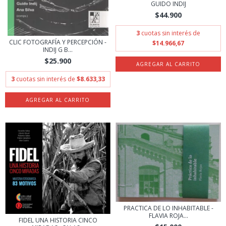
GUIDO INDIJ
$44.900
3
cuotas sin interés de
CLIC FOTOGRAFÍA Y PERCEPCIÓN -
$14.966,67
INDIJ G B...
$25.900
3
cuotas sin interés de
$8.633,33
PRACTICA DE LO INHABITABLE -
FLAVIA ROJA...
FIDEL UNA HISTORIA CINCO