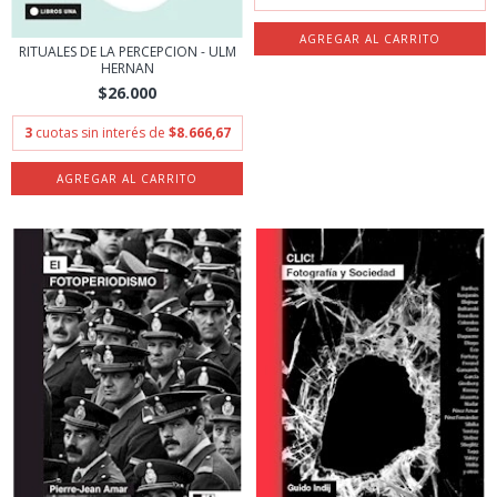
RITUALES DE LA PERCEPCION - ULM
HERNAN
$26.000
3
cuotas sin interés de
$8.666,67