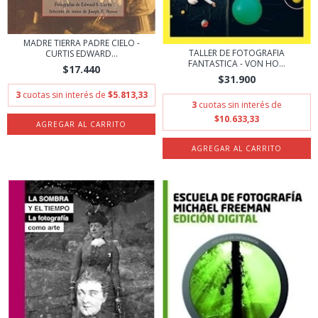
MADRE TIERRA PADRE CIELO -
TALLER DE FOTOGRAFIA
CURTIS EDWARD...
FANTASTICA - VON HO...
$17.440
$31.900
3
cuotas sin interés de
$5.813,33
3
cuotas sin interés de
$10.633,33