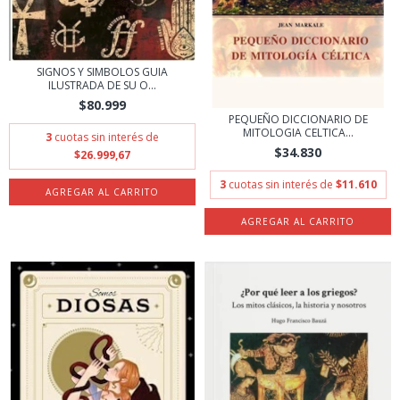
SIGNOS Y SIMBOLOS GUIA
ILUSTRADA DE SU O...
$80.999
PEQUEÑO DICCIONARIO DE
MITOLOGIA CELTICA...
3
cuotas sin interés de
$34.830
$26.999,67
3
cuotas sin interés de
$11.610