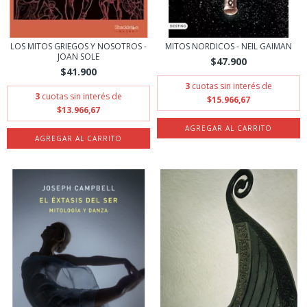
LOS MITOS GRIEGOS Y NOSOTROS -
MITOS NORDICOS - NEIL GAIMAN
JOAN SOLE
$47.900
$41.900
3
cuotas sin interés de
3
cuotas sin interés de
$15.966,67
$13.966,67