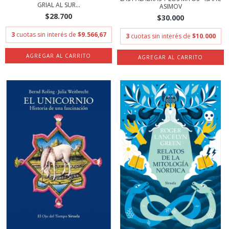
GRIAL AL SUR...
ASIMOV
$28.700
$30.000
3
cuotas sin interés de
$9.566,67
3
cuotas sin interés de
$10.000