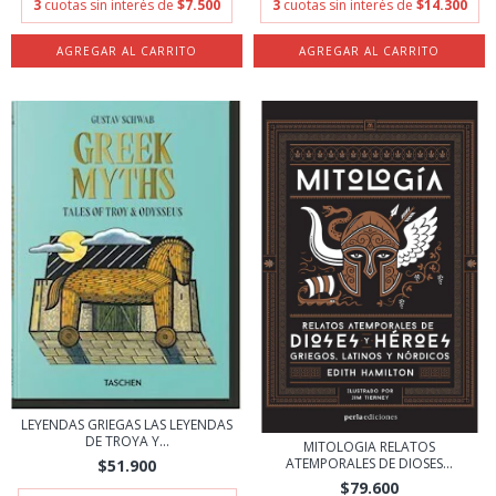
3
cuotas sin interés de
$7.500
3
cuotas sin interés de
$14.300
LEYENDAS GRIEGAS LAS LEYENDAS
DE TROYA Y...
MITOLOGIA RELATOS
ATEMPORALES DE DIOSES...
$51.900
$79.600