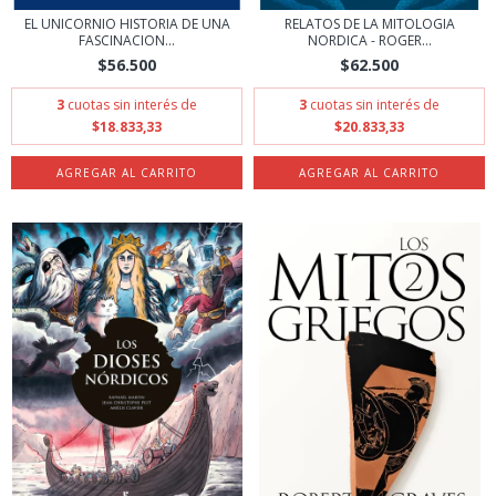
EL UNICORNIO HISTORIA DE UNA
RELATOS DE LA MITOLOGIA
FASCINACION...
NORDICA - ROGER...
$56.500
$62.500
3
cuotas sin interés de
3
cuotas sin interés de
$18.833,33
$20.833,33