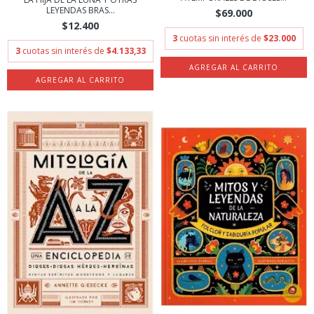
LEYENDAS BRAS...
$69.000
$12.400
3
cuotas sin interés de
$23.000
3
cuotas sin interés de
$4.133,33