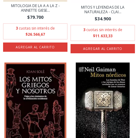
MITOLOGIA DE LA A A LA Z -
MITOS Y LEYENDAS DE LA
ANNETTE GIESE...
NATURALEZA - CLAI...
$79.700
$34.900
3
cuotas sin interés de
3
cuotas sin interés de
$26.566,67
$11.633,33