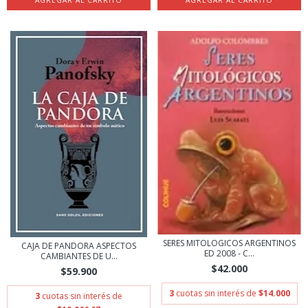
SERES MITOLOGICOS ARGENTINOS
CAJA DE PANDORA ASPECTOS
ED 2008 - C...
CAMBIANTES DE U...
$42.000
$59.900
3
cuotas sin interés de
$14.000
3
cuotas sin interés de