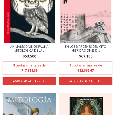
ANIMALES DIVINOS FAUNA
EN LOS MARGENES DEL MITO
MITOLOGICA DE LA...
HIBRIDACIONES D...
$53.500
$67.100
3
cuotas sin interés de
3
cuotas sin interés de
$17.833,33
$22.366,67