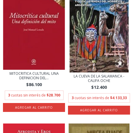
MITOCRITICA CULTURAL UNA
LA CUEVA DE LA SALAMANCA -
DEFINICION DEL...
CALIFA OCHE
$86.100
$12.400
3
cuotas sin interés de
$28.700
3
cuotas sin interés de
$4.133,33