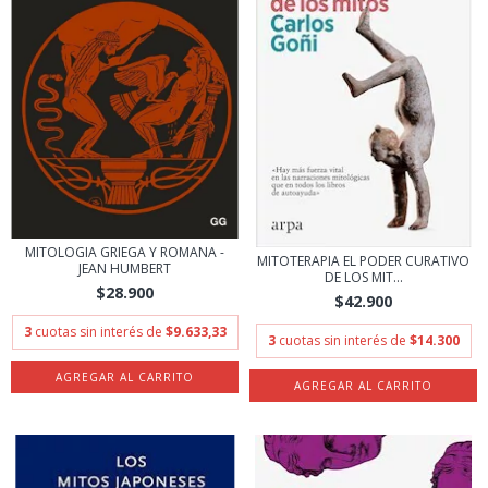
MITOLOGIA GRIEGA Y ROMANA -
MITOTERAPIA EL PODER CURATIVO
JEAN HUMBERT
DE LOS MIT...
$28.900
$42.900
3
cuotas sin interés de
$9.633,33
3
cuotas sin interés de
$14.300