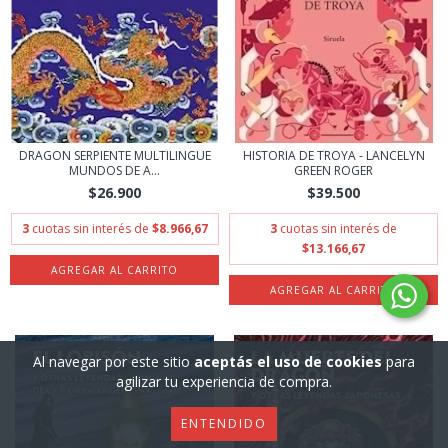
DRAGON SERPIENTE MULTILINGUE
HISTORIA DE TROYA - LANCELYN
MUNDOS DE A...
GREEN ROGER
$26.900
$39.500
3
cuotas sin interés de
$8.966,67
3
cuotas sin interés de
$13.166,67
Al navegar por este sitio
aceptás el uso de cookies
para
agilizar tu experiencia de compra.
ENTENDIDO