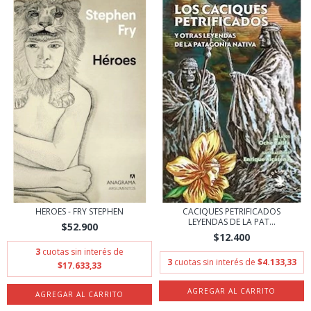
HEROES - FRY STEPHEN
CACIQUES PETRIFICADOS
LEYENDAS DE LA PAT...
$52.900
$12.400
3
cuotas sin interés de
3
cuotas sin interés de
$4.133,33
$17.633,33