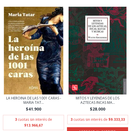
LA HEROINA DE LAS 1001 CARAS -
MITOS Y LEYENDAS DE LOS
MARIA TAT...
AZTECAS INCAS MA...
$41.900
$28.000
3
cuotas sin interés de
3
cuotas sin interés de
$9.333,33
$13.966,67