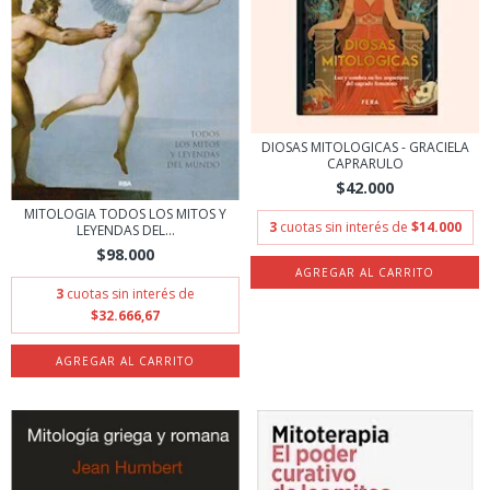
DIOSAS MITOLOGICAS - GRACIELA
CAPRARULO
$42.000
MITOLOGIA TODOS LOS MITOS Y
3
cuotas sin interés de
$14.000
LEYENDAS DEL...
$98.000
3
cuotas sin interés de
$32.666,67