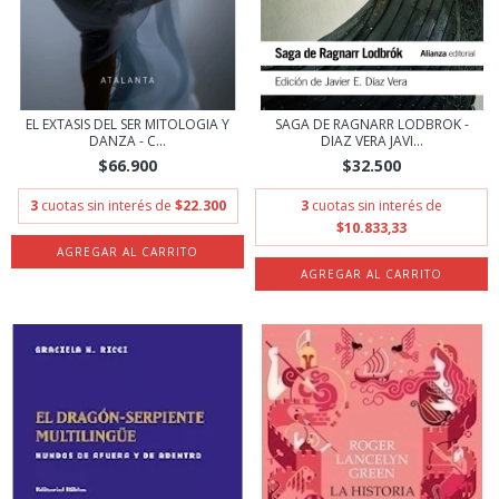
EL EXTASIS DEL SER MITOLOGIA Y
SAGA DE RAGNARR LODBROK -
DANZA - C...
DIAZ VERA JAVI...
$66.900
$32.500
3
cuotas sin interés de
$22.300
3
cuotas sin interés de
$10.833,33