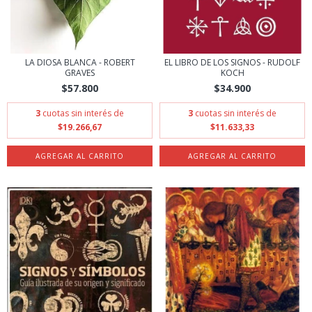
LA DIOSA BLANCA - ROBERT
EL LIBRO DE LOS SIGNOS - RUDOLF
GRAVES
KOCH
$57.800
$34.900
3
cuotas sin interés de
3
cuotas sin interés de
$19.266,67
$11.633,33