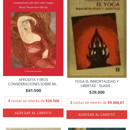
AFRODITA Y EROS
YOGA EL INMORTALIDAD Y
CONSIDERACIONES SOBRE MI...
LIBERTAD - ELIADE...
$61.500
$29.000
3
cuotas sin interés de
$20.500
3
cuotas sin interés de
$9.666,67