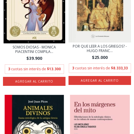
POR QUE LEER A LOS GRIEGOS? -
SOMOS DIOSAS - MONICA
HUGO FRANC...
PIACENTINI COMPILA...
$25.000
$39.900
3
cuotas sin interés de
$8.333,33
3
cuotas sin interés de
$13.300