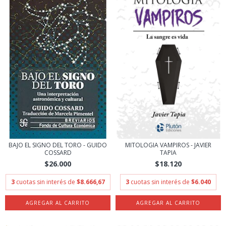
BAJO EL SIGNO DEL TORO - GUIDO
MITOLOGIA VAMPIROS - JAVIER
COSSARD
TAPIA
$26.000
$18.120
3
cuotas sin interés de
$8.666,67
3
cuotas sin interés de
$6.040