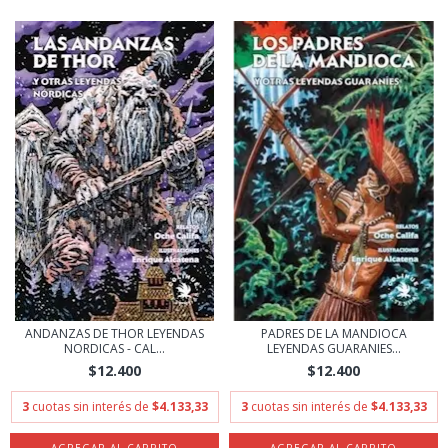
ANDANZAS DE THOR LEYENDAS
PADRES DE LA MANDIOCA
NORDICAS - CAL...
LEYENDAS GUARANIES...
$12.400
$12.400
3
cuotas sin interés de
$4.133,33
3
cuotas sin interés de
$4.133,33