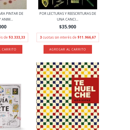
RA PINTAR DE
POR LECTURAS Y REESCRITURAS DE
 ANIM...
UNA CANCI...
000
$35.900
rés de
$3.333,33
3
cuotas sin interés de
$11.966,67