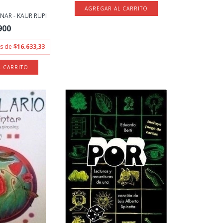
NAR - KAUR RUPI
900
és de
$16.633,33