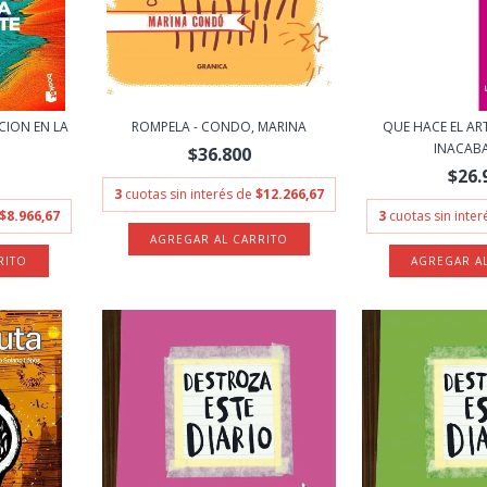
CION EN LA
ROMPELA - CONDO, MARINA
QUE HACE EL AR
INACABAD
$36.800
$26.
3
cuotas sin interés de
$12.266,67
$8.966,67
3
cuotas sin inte