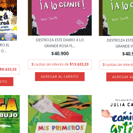
DESTROZA ESTE DIARIO A LO
DESTROZA ESTE
BRO EL
GRANDE ROSA FL...
GRANDE VE
O...
$40.900
$40.
3
cuotas sin interés de
$13.633,33
3
cuotas sin inter
$8.633,33