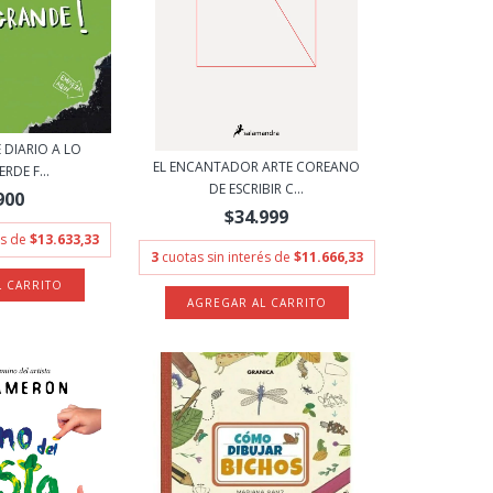
 DIARIO A LO
EL ENCANTADOR ARTE COREANO
RDE F...
DE ESCRIBIR C...
900
$34.999
és de
$13.633,33
3
cuotas sin interés de
$11.666,33