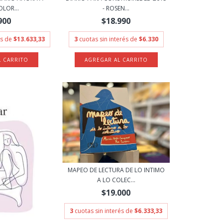
LOR...
- ROSEN...
900
$18.990
és de
$13.633,33
3
cuotas sin interés de
$6.330
MAPEO DE LECTURA DE LO INTIMO
A LO COLEC...
$19.000
3
cuotas sin interés de
$6.333,33