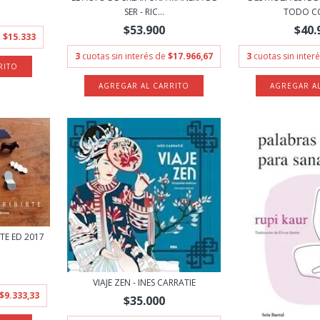
SER - RIC...
TODO CO
$53.900
$40.
e
$15.333
3
cuotas sin interés de
$17.966,67
3
cuotas sin inter
RTE ED 2017
VIAJE ZEN - INES CARRATIE
$9.333,33
$35.000