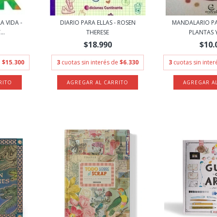
A VIDA -
DIARIO PARA ELLAS - ROSEN
MANDALARIO PA
..
THERESE
PLANTAS Y
$18.990
$10.
e
$15.300
3
cuotas sin interés de
$6.330
3
cuotas sin inte