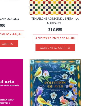
TEHUELCHE AONIKENK LIBRETA - LA
 SANZ MARIANA
MARCA ED...
300
$18.900
és de
$12.433,33
3
cuotas sin interés de
$6.300