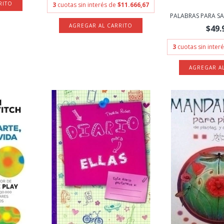
3
cuotas sin interés de
$11.666,67
PALABRAS PARA SA
$49.
3
cuotas sin inter