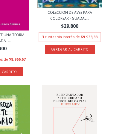
COLECCION DE AVES PARA
COLOREAR - GUADAL...
$29.800
TE UNA TEORIA
3
cuotas sin interés de
$9.933,33
A -...
900
rés de
$8.966,67