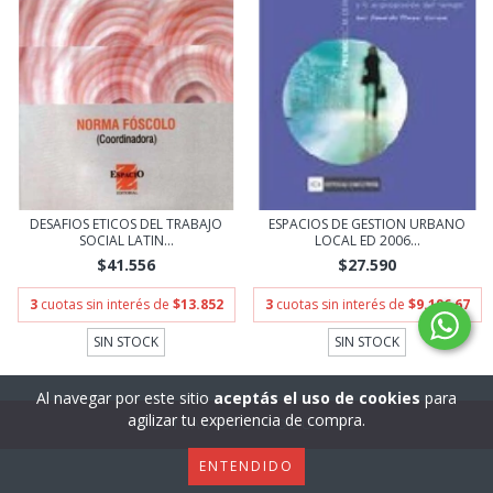
DESAFIOS ETICOS DEL TRABAJO
ESPACIOS DE GESTION URBANO
SOCIAL LATIN...
LOCAL ED 2006...
$41.556
$27.590
3
cuotas sin interés de
$13.852
3
cuotas sin interés de
$9.196,67
SIN STOCK
SIN STOCK
Al navegar por este sitio
aceptás el uso de cookies
para
agilizar tu experiencia de compra.
MOSTRAR MÁS PRODUCTOS
ENTENDIDO