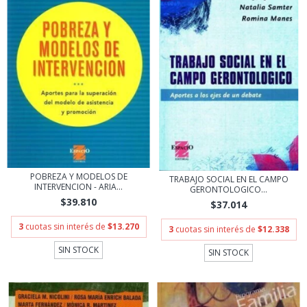
POBREZA Y MODELOS DE
TRABAJO SOCIAL EN EL CAMPO
INTERVENCION - ARIA...
GERONTOLOGICO...
$39.810
$37.014
3
cuotas sin interés de
$13.270
3
cuotas sin interés de
$12.338
SIN STOCK
SIN STOCK