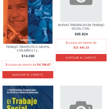
NUEVAS TENDENCIAS EN TRABAJO
SOCIAL CON...
$65.824
3
cuotas sin interés de
TRABAJO TERAPEUTICO GRUPAL
$21.941,33
CON NIÑOS Y J...
$14.300
3
cuotas sin interés de
$4.766,67