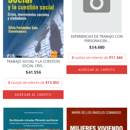
EXPERIENCIAS DE TRABAJO CON
PERSONAS EN...
$34.680
3
cuotas sin interés de
$11.560
TRABAJO SOCIAL Y LA CUESTION
SOCIAL CRIS...
$41.556
3
cuotas sin interés de
$13.852