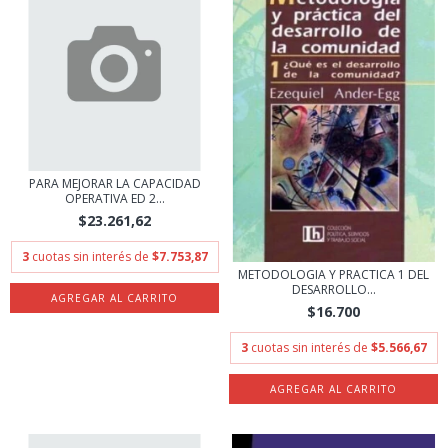
PARA MEJORAR LA CAPACIDAD
OPERATIVA ED 2...
$23.261,62
3
cuotas sin interés de
$7.753,87
METODOLOGIA Y PRACTICA 1 DEL
DESARROLLO...
$16.700
3
cuotas sin interés de
$5.566,67