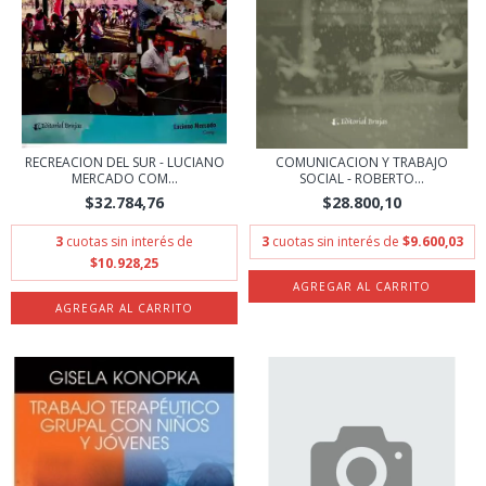
RECREACION DEL SUR - LUCIANO
COMUNICACION Y TRABAJO
MERCADO COM...
SOCIAL - ROBERTO...
$32.784,76
$28.800,10
3
cuotas sin interés de
3
cuotas sin interés de
$9.600,03
$10.928,25