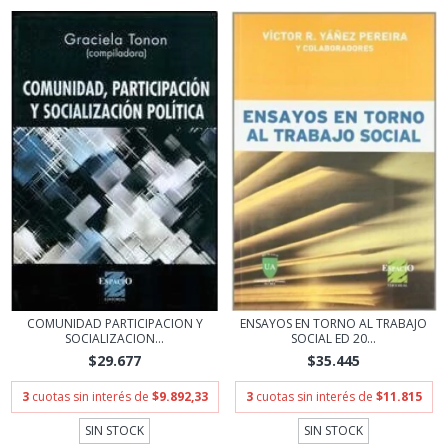
COMUNIDAD PARTICIPACION Y
ENSAYOS EN TORNO AL TRABAJO
SOCIALIZACION...
SOCIAL ED 20...
$29.677
$35.445
3
cuotas sin interés de
$9.892,33
3
cuotas sin interés de
$11.815
SIN STOCK
SIN STOCK