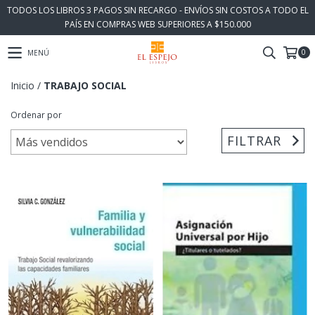
TODOS LOS LIBROS 3 PAGOS SIN RECARGO - ENVÍOS SIN COSTOS A TODO EL
PAÍS EN COMPRAS WEB SUPERIORES A $150.000
0
MENÚ
Inicio
/
TRABAJO SOCIAL
Ordenar por
FILTRAR