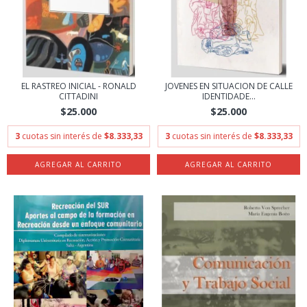
EL RASTREO INICIAL - RONALD
JOVENES EN SITUACION DE CALLE
CITTADINI
IDENTIDADE...
$25.000
$25.000
3
cuotas sin interés de
$8.333,33
3
cuotas sin interés de
$8.333,33