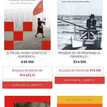
EL FIN DEL HOMO SOVIETICUS -
TRAGEDIA DE UN PERSONAJE LA -
ALEKSIEVICH...
PIRANDELLO...
$49.900
$54.900
3
cuotas sin interés de
3
cuotas sin interés de
$18.300
$16.633,33