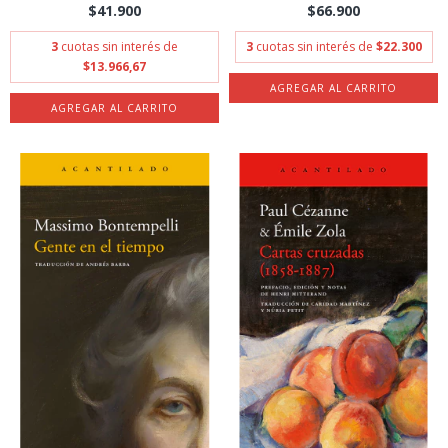
$41.900
$66.900
3
cuotas sin interés de
3
cuotas sin interés de
$22.300
$13.966,67