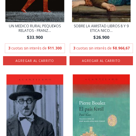
UN MEDICO RURAL PEQUE¥OS
SOBRE LA AMISTAD LIBROS 8 Y 9
RELATOS - FRANZ...
ETICA NICO...
$33.900
$26.900
3
cuotas sin interés de
$11.300
3
cuotas sin interés de
$8.966,67