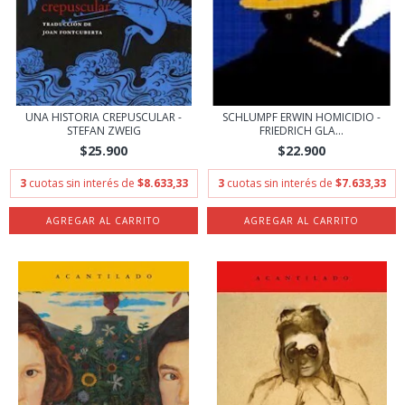
UNA HISTORIA CREPUSCULAR -
SCHLUMPF ERWIN HOMICIDIO -
STEFAN ZWEIG
FRIEDRICH GLA...
$25.900
$22.900
3
cuotas sin interés de
$8.633,33
3
cuotas sin interés de
$7.633,33