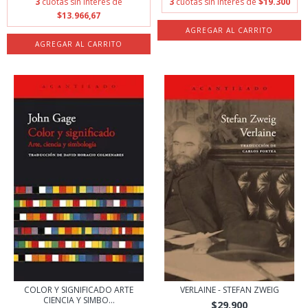
3
cuotas sin interés de
3
cuotas sin interés de
$19.300
$13.966,67
COLOR Y SIGNIFICADO ARTE
VERLAINE - STEFAN ZWEIG
CIENCIA Y SIMBO...
$29.900