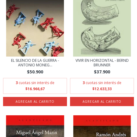
EL SILENCIO DE LA GUERRA -
VIVIR EN HORIZONTAL - BERND
ANTONIO MONEG...
BRUNNER
$50.900
$37.900
3
cuotas sin interés de
3
cuotas sin interés de
$16.966,67
$12.633,33