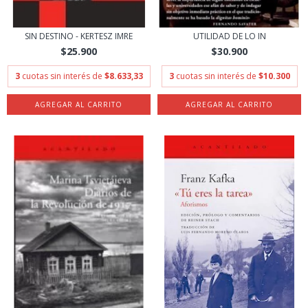
SIN DESTINO - KERTESZ IMRE
UTILIDAD DE LO IN
$25.900
$30.900
3
cuotas sin interés de
$8.633,33
3
cuotas sin interés de
$10.300