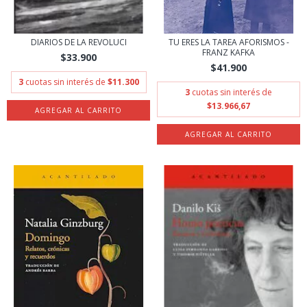
DIARIOS DE LA REVOLUCI
TU ERES LA TAREA AFORISMOS -
FRANZ KAFKA
$33.900
$41.900
3
cuotas sin interés de
$11.300
3
cuotas sin interés de
$13.966,67