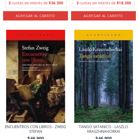
3
cuotas sin interés de
$36.300
3
cuotas sin interés de
$18.300
ENCUENTROS CON LIBROS - ZWEIG
TANGO SATANICO - LASZLO
STEFAN
KRASZHNAHORKAI
$46.900
$46.900