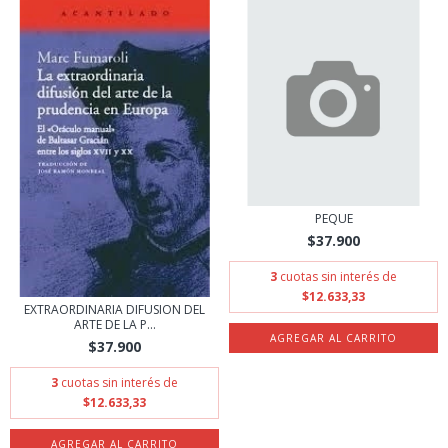
PEQUE
$37.900
3
cuotas sin interés de
$12.633,33
EXTRAORDINARIA DIFUSION DEL
ARTE DE LA P...
$37.900
3
cuotas sin interés de
$12.633,33