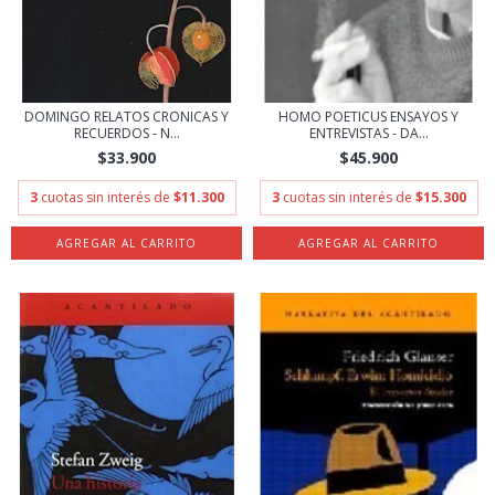
DOMINGO RELATOS CRONICAS Y
HOMO POETICUS ENSAYOS Y
RECUERDOS - N...
ENTREVISTAS - DA...
$33.900
$45.900
3
cuotas sin interés de
$11.300
3
cuotas sin interés de
$15.300