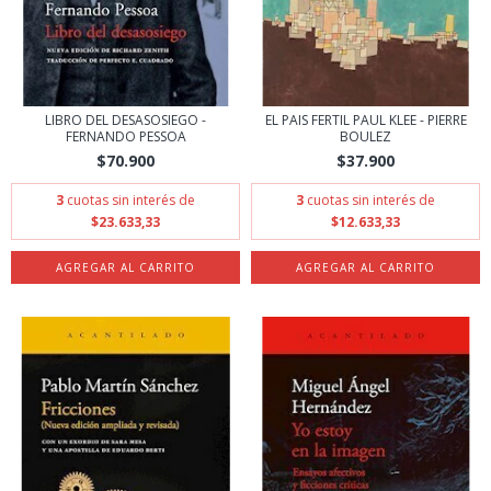
LIBRO DEL DESASOSIEGO -
EL PAIS FERTIL PAUL KLEE - PIERRE
FERNANDO PESSOA
BOULEZ
$70.900
$37.900
3
cuotas sin interés de
3
cuotas sin interés de
$23.633,33
$12.633,33