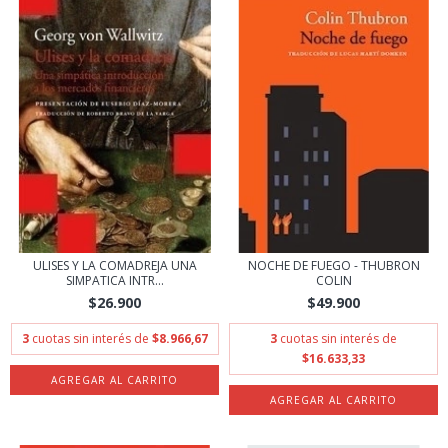
ULISES Y LA COMADREJA UNA
NOCHE DE FUEGO - THUBRON
SIMPATICA INTR...
COLIN
$26.900
$49.900
3
cuotas sin interés de
$8.966,67
3
cuotas sin interés de
$16.633,33