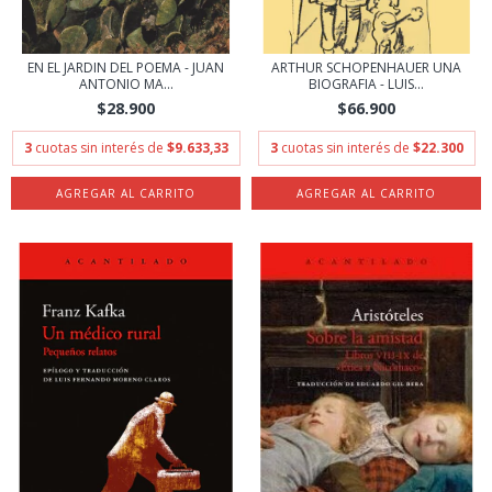
EN EL JARDIN DEL POEMA - JUAN
ARTHUR SCHOPENHAUER UNA
ANTONIO MA...
BIOGRAFIA - LUIS...
$28.900
$66.900
3
cuotas sin interés de
$9.633,33
3
cuotas sin interés de
$22.300