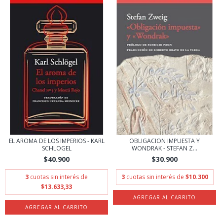
EL AROMA DE LOS IMPERIOS - KARL
OBLIGACION IMPUESTA Y
SCHLOGEL
WONDRAK - STEFAN Z...
$40.900
$30.900
3
cuotas sin interés de
3
cuotas sin interés de
$10.300
$13.633,33