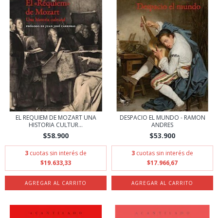
EL REQUIEM DE MOZART UNA
DESPACIO EL MUNDO - RAMON
HISTORIA CULTUR...
ANDRES
$58.900
$53.900
3
cuotas sin interés de
3
cuotas sin interés de
$19.633,33
$17.966,67