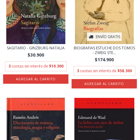
ENVÍO GRATIS
SAGITARIO - GINZBURG NATALIA
BIOGRAFIAS ESTUCHE DOS TOMOS
- ZWEIG STE...
$30.900
$174.900
3
cuotas sin interés de
$10.300
3
cuotas sin interés de
$58.300