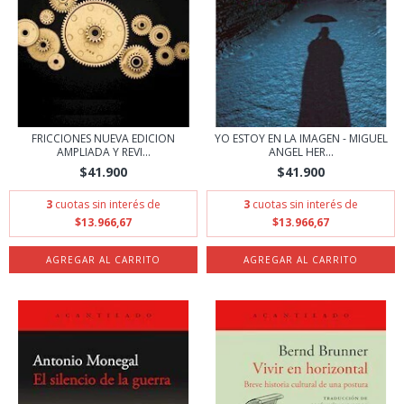
FRICCIONES NUEVA EDICION
YO ESTOY EN LA IMAGEN - MIGUEL
AMPLIADA Y REVI...
ANGEL HER...
$41.900
$41.900
3
cuotas sin interés de
3
cuotas sin interés de
$13.966,67
$13.966,67