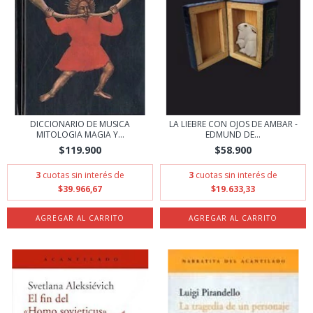
DICCIONARIO DE MUSICA
LA LIEBRE CON OJOS DE AMBAR -
MITOLOGIA MAGIA Y...
EDMUND DE...
$119.900
$58.900
3
cuotas sin interés de
3
cuotas sin interés de
$39.966,67
$19.633,33