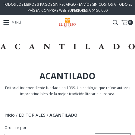
TODOS LOS LIBROS 3 PAGOS SIN RECARGO - ENVÍOS SIN COSTOS A TODO EL
PAÍS EN COMPRAS WEB SUPERIORES A $150.000
0
MENÚ
ACANTILADO
Editorial independiente fundada en 1999. Un catálogo que reúne autores
imprescindibles de la mejor tradición literaria europea.
Inicio
/
EDITORIALES
/
ACANTILADO
Ordenar por