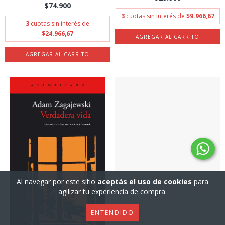
$74.900
3
cuotas sin interés de
$9.966,67
3
cuotas sin interés de
$24.966,67
Al navegar por este sitio
aceptás el uso de cookies
para
agilizar tu experiencia de compra.
ENTENDIDO