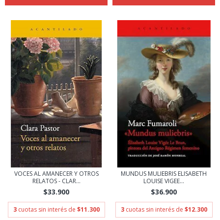
VOCES AL AMANECER Y OTROS
MUNDUS MULIEBRIS ELISABETH
RELATOS - CLAR...
LOUISE VIGEE...
$33.900
$36.900
3
cuotas sin interés de
$11.300
3
cuotas sin interés de
$12.300