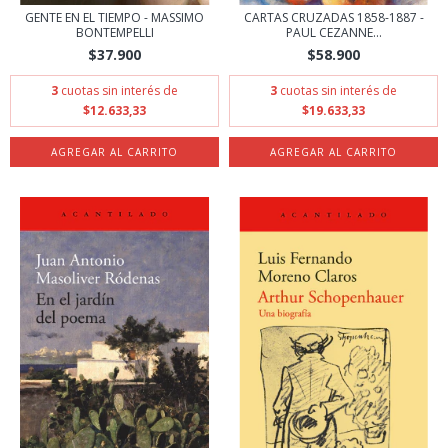
GENTE EN EL TIEMPO - MASSIMO
CARTAS CRUZADAS 1858-1887 -
BONTEMPELLI
PAUL CEZANNE...
$37.900
$58.900
3
cuotas sin interés de
3
cuotas sin interés de
$12.633,33
$19.633,33