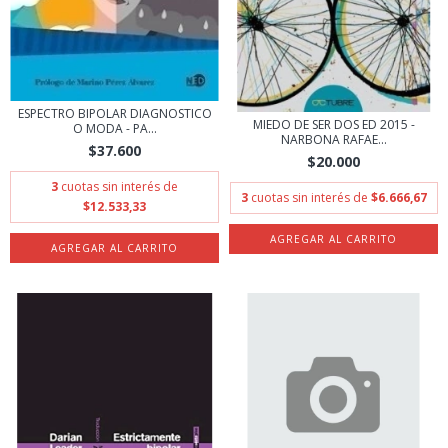
ESPECTRO BIPOLAR DIAGNOSTICO
MIEDO DE SER DOS ED 2015 -
O MODA - PA...
NARBONA RAFAE...
$37.600
$20.000
3
cuotas sin interés de
3
cuotas sin interés de
$6.666,67
$12.533,33