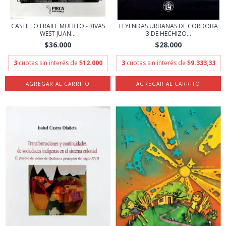
CASTILLO FRAILE MUERTO - RIVAS
LEYENDAS URBANAS DE CORDOBA
WEST JUAN...
3 DE HECHIZO...
$36.000
$28.000
3
cuotas sin interés de
$12.000
3
cuotas sin interés de
$9.333,33