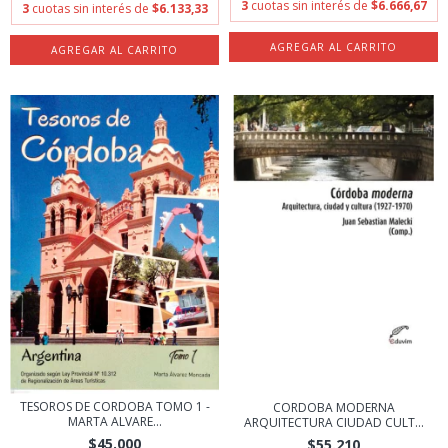
3
cuotas sin interés de
$6.666,67
3
cuotas sin interés de
$6.133,33
TESOROS DE CORDOBA TOMO 1 -
CORDOBA MODERNA
MARTA ALVARE...
ARQUITECTURA CIUDAD CULT...
$45.000
$55.210