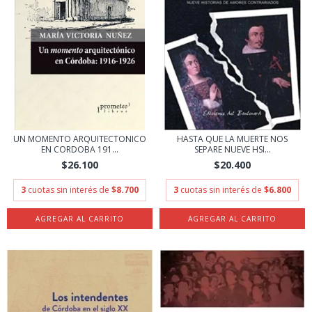
UN MOMENTO ARQUITECTONICO
HASTA QUE LA MUERTE NOS
EN CORDOBA 191...
SEPARE NUEVE HSI...
$26.100
$20.400
3
cuotas sin interés de
$8.700
3
cuotas sin interés de
$6.800