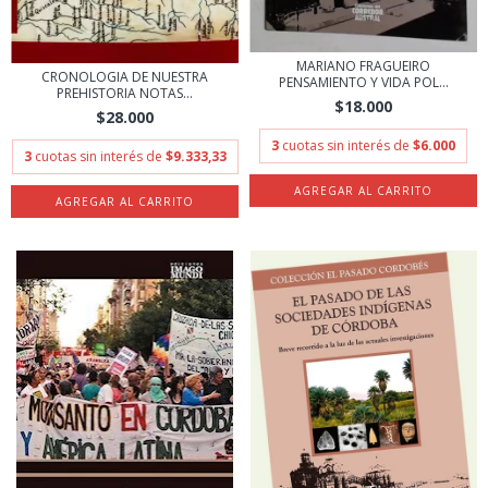
MARIANO FRAGUEIRO
CRONOLOGIA DE NUESTRA
PENSAMIENTO Y VIDA POL...
PREHISTORIA NOTAS...
$18.000
$28.000
3
cuotas sin interés de
$6.000
3
cuotas sin interés de
$9.333,33