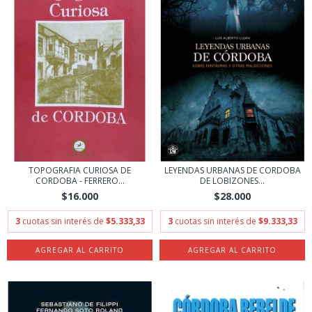
TOPOGRAFIA CURIOSA DE
LEYENDAS URBANAS DE CORDOBA
CORDOBA - FERRERO...
DE LOBIZONES...
$16.000
$28.000
3
cuotas sin interés de
$5.333,33
3
cuotas sin interés de
$9.333,33