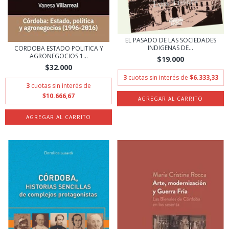
EL PASADO DE LAS SOCIEDADES
INDIGENAS DE...
CORDOBA ESTADO POLITICA Y
AGRONEGOCIOS 1...
$19.000
$32.000
3
cuotas sin interés de
$6.333,33
3
cuotas sin interés de
$10.666,67