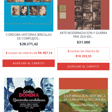
ARTE MODERNIZACION Y GUERRA
CORDOBA HISTORIAS SENCILLAS
FRIA 2DA EDI...
DE COMPLEJOS...
$31.000
$28.371,42
3
cuotas sin interés de
3
cuotas sin interés de
$9.457,14
$10.333,33