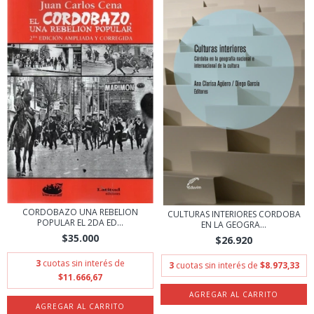
CORDOBAZO UNA REBELION
CULTURAS INTERIORES CORDOBA
POPULAR EL 2DA ED...
EN LA GEOGRA...
$35.000
$26.920
3
cuotas sin interés de
3
cuotas sin interés de
$8.973,33
$11.666,67