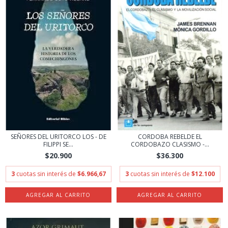
SEÑORES DEL URITORCO LOS - DE
CORDOBA REBELDE EL
FILIPPI SE...
CORDOBAZO CLASISMO -...
$20.900
$36.300
3
cuotas sin interés de
$6.966,67
3
cuotas sin interés de
$12.100