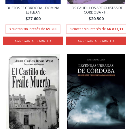
BUSTOS ES CORDOBA - DOMINA
LOS CAUDILLOS ARTIGUISTAS DE
ESTEBAN
CORDOBA - F...
$27.600
$20.500
3
cuotas sin interés de
$9.200
3
cuotas sin interés de
$6.833,33