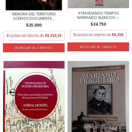
ATRAVESANDO TIEMPOS
MEMORIA DEL TERRITORIO
NARRANDO SILENCIOS -...
ACERVOS DOCUMENTA...
$24.750
$25.000
3
cuotas sin interés de
$8.250
3
cuotas sin interés de
$8.333,33