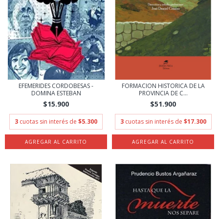
EFEMERIDES CORDOBESAS -
FORMACION HISTORICA DE LA
DOMINA ESTEBAN
PROVINCIA DE C...
$15.900
$51.900
3
cuotas sin interés de
$5.300
3
cuotas sin interés de
$17.300