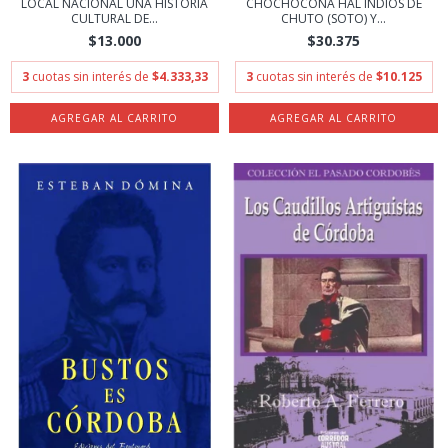
LOCAL NACIONAL UNA HISTORIA
CHOCHOCONA HAL INDIOS DE
CULTURAL DE...
CHUTO (SOTO) Y...
$13.000
$30.375
3
cuotas sin interés de
$4.333,33
3
cuotas sin interés de
$10.125