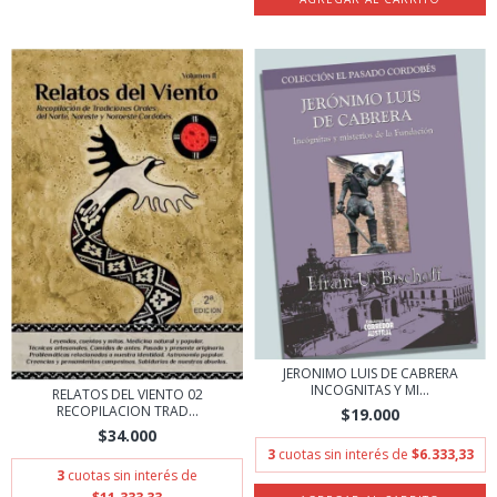
JERONIMO LUIS DE CABRERA
INCOGNITAS Y MI...
RELATOS DEL VIENTO 02
RECOPILACION TRAD...
$19.000
$34.000
3
cuotas sin interés de
$6.333,33
3
cuotas sin interés de