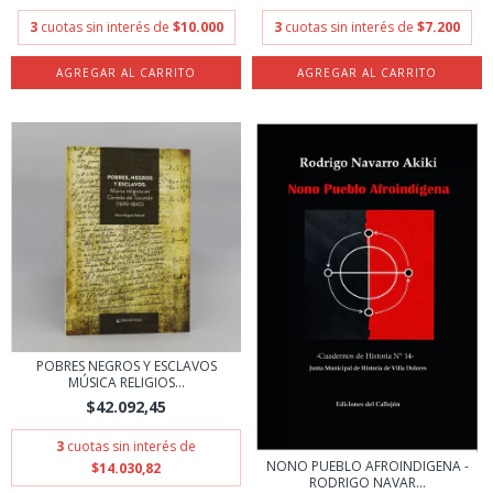
3
cuotas sin interés de
$10.000
3
cuotas sin interés de
$7.200
POBRES NEGROS Y ESCLAVOS
MÚSICA RELIGIOS...
$42.092,45
3
cuotas sin interés de
NONO PUEBLO AFROINDIGENA -
$14.030,82
RODRIGO NAVAR...