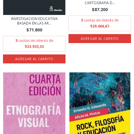
CARTOGRAFIA D...
$87.200
INVESTIGACION EDUCATIVA
3
cuotas sin interés de
BASADA EN LAS AR...
$29.066,67
$71.800
3
cuotas sin interés de
$23.933,33