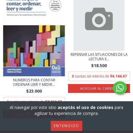
REPENSAR LAS SITUACIONES DE LA
LECTURA E...
$18.500
3
cuotas sin interés de
$6.166,67
NUMEROS PARA CONTAR
ORDENAR LEER Y MEDIR...
$23.000
3
cuotas sin interés de
$7.666,67
Al navegar por este sitio
aceptás el uso de cookies
para
agilizar tu experiencia de compra.
ENTENDIDO