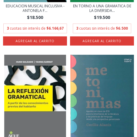
EDUCACION MUSICAL INCLUSIVA -
EN TORNO A UNA GRAMATICA DE
ANTONELA F...
LA DIVERSIDA...
$18.500
$19.500
3
cuotas sin interés de
$6.166,67
3
cuotas sin interés de
$6.500