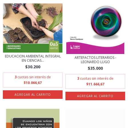
EDUCACION AMBIENTAL INTEGRAL
ARTEFACTOS LITERARIOS -
EN CIENCIAS...
LEONARDO LUGO
$30.200
$35.000
3
cuotas sin interés de
3
cuotas sin interés de
$10.066,67
$11.666,67