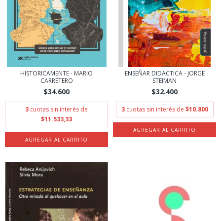
HISTORICAMENTE - MARIO
ENSEÑAR DIDACTICA - JORGE
CARRETERO
STEIMAN
$34.600
$32.400
3
cuotas sin interés de
3
cuotas sin interés de
$10.800
$11.533,33