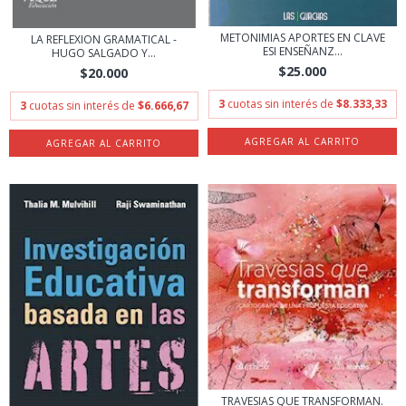
METONIMIAS APORTES EN CLAVE
LA REFLEXION GRAMATICAL -
ESI ENSEÑANZ...
HUGO SALGADO Y...
$25.000
$20.000
3
cuotas sin interés de
$8.333,33
3
cuotas sin interés de
$6.666,67
TRAVESIAS QUE TRANSFORMAN.