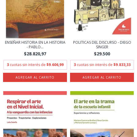
ENSEÑAR HISTORIA EN LA HISTORIA
POLITICAS DEL DISCURSO - DIEGO
- PABLO...
SINGER
$28.820,97
$29.500
3
cuotas sin interés de
$9.606,99
3
cuotas sin interés de
$9.833,33