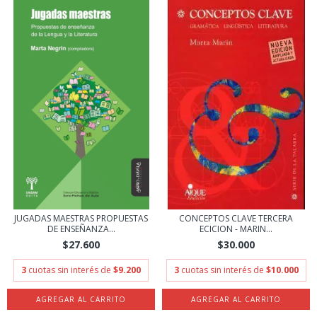
JUGADAS MAESTRAS PROPUESTAS
CONCEPTOS CLAVE TERCERA
DE ENSEÑANZA...
ECICION - MARIN...
$27.600
$30.000
3
cuotas sin interés de
$9.200
3
cuotas sin interés de
$10.000