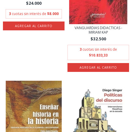
$24.000
3
cuotas sin interés de
$8.000
VANGUARDIAS DIDACTICAS -
MIRIAM KAP
$32.500
3
cuotas sin interés de
$10.833,33