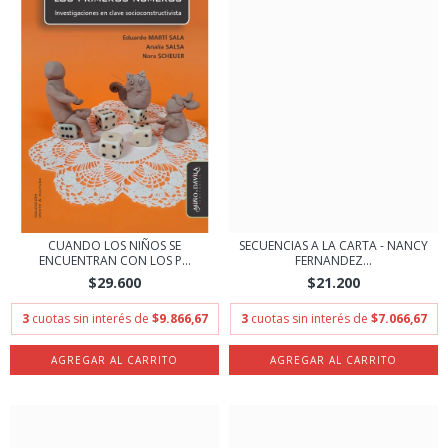
CUANDO LOS NIÑOS SE
SECUENCIAS A LA CARTA - NANCY
ENCUENTRAN CON LOS P...
FERNANDEZ...
$29.600
$21.200
3
cuotas sin interés de
$9.866,67
3
cuotas sin interés de
$7.066,67