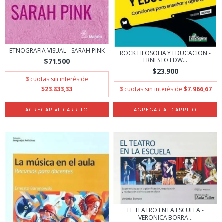
ETNOGRAFIA VISUAL - SARAH PINK
ROCK FILOSOFIA Y EDUCACION -
ERNESTO EDW...
$71.500
$23.900
3
cuotas sin interés de
3
cuotas sin interés de
$7.966,67
$23.833,33
EL TEATRO EN LA ESCUELA -
VERONICA BORRA...