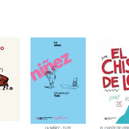
LA NIÑEZ - TUTE
EL CHISTE DE LEER