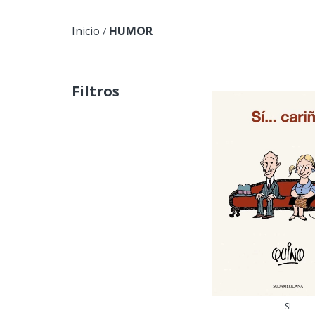
Inicio
HUMOR
/
Filtros
SI