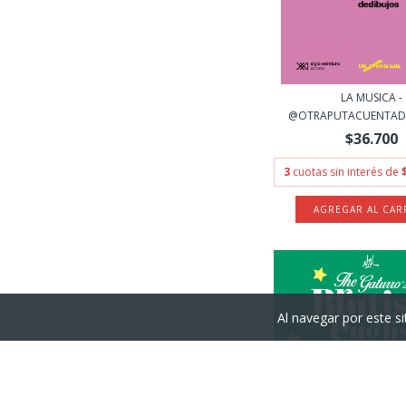
LA MUSICA -
@OTRAPUTACUENTAD
$36.700
3
cuotas sin interés de
Al navegar por este si