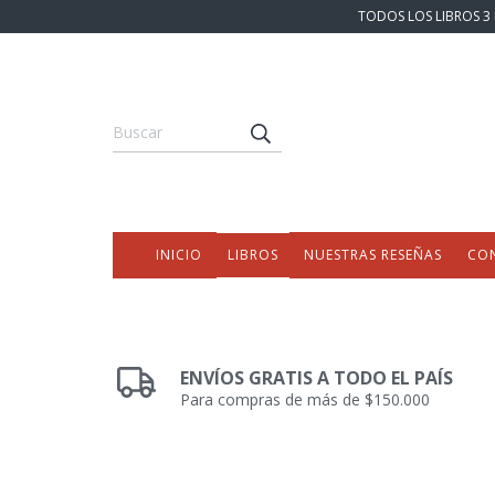
TODOS LOS LIBROS 3 
INICIO
LIBROS
NUESTRAS RESEÑAS
CO
ENVÍOS GRATIS A TODO EL PAÍS
Para compras de más de $150.000