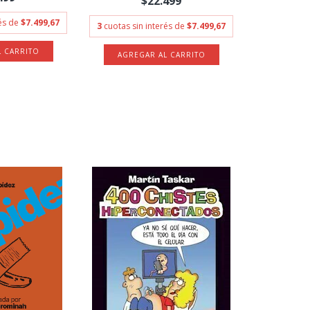
$22.499
rés de
$7.499,67
3
cuotas sin interés de
$7.499,67