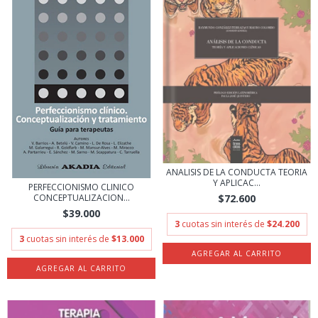
ANALISIS DE LA CONDUCTA TEORIA
Y APLICAC...
PERFECCIONISMO CLINICO
CONCEPTUALIZACION...
$72.600
$39.000
3
cuotas sin interés de
$24.200
3
cuotas sin interés de
$13.000