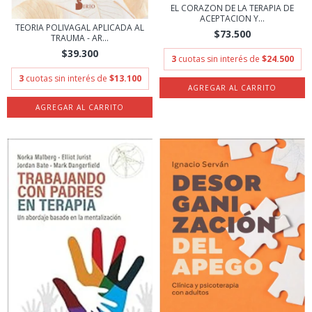
EL CORAZON DE LA TERAPIA DE
ACEPTACION Y...
TEORIA POLIVAGAL APLICADA AL
$73.500
TRAUMA - AR...
$39.300
3
cuotas sin interés de
$24.500
3
cuotas sin interés de
$13.100