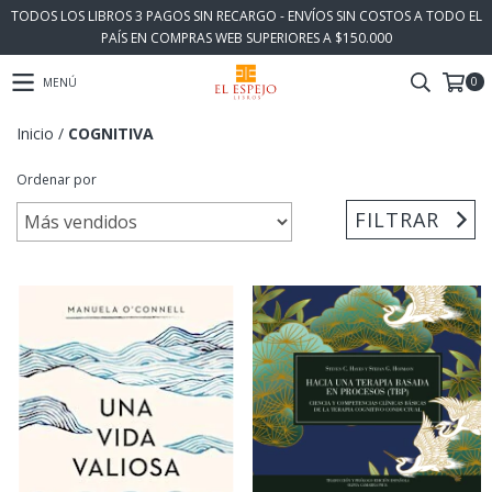
TODOS LOS LIBROS 3 PAGOS SIN RECARGO - ENVÍOS SIN COSTOS A TODO EL
PAÍS EN COMPRAS WEB SUPERIORES A $150.000
0
MENÚ
Inicio
/
COGNITIVA
Ordenar por
FILTRAR