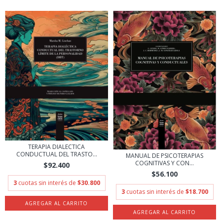
TERAPIA DIALECTICA
CONDUCTUAL DEL TRASTO...
MANUAL DE PSICOTERAPIAS
COGNITIVAS Y CON...
$92.400
$56.100
3
cuotas sin interés de
$30.800
3
cuotas sin interés de
$18.700