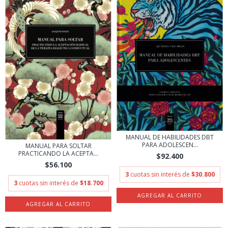
MANUAL DE HABILIDADES DBT
PARA ADOLESCEN...
MANUAL PARA SOLTAR
PRACTICANDO LA ACEPTA...
$92.400
$56.100
3
cuotas sin interés de
$30.800
3
cuotas sin interés de
$18.700