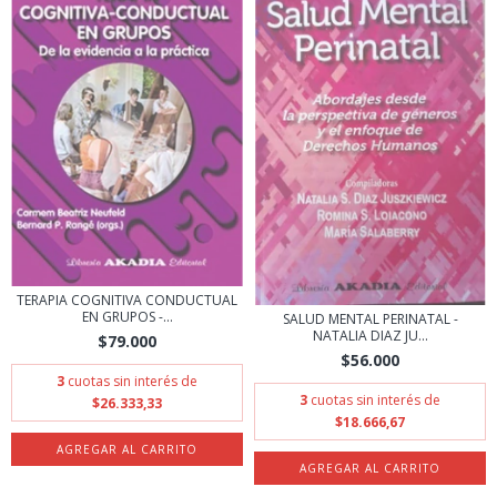
TERAPIA COGNITIVA CONDUCTUAL
EN GRUPOS -...
SALUD MENTAL PERINATAL -
NATALIA DIAZ JU...
$79.000
$56.000
3
cuotas sin interés de
3
cuotas sin interés de
$26.333,33
$18.666,67