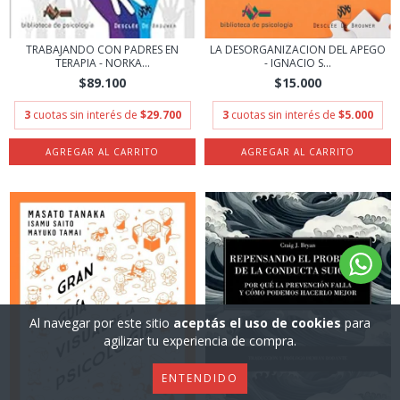
TRABAJANDO CON PADRES EN
LA DESORGANIZACION DEL APEGO
TERAPIA - NORKA...
- IGNACIO S...
$89.100
$15.000
3
cuotas sin interés de
$29.700
3
cuotas sin interés de
$5.000
Al navegar por este sitio
aceptás el uso de cookies
para
agilizar tu experiencia de compra.
ENTENDIDO