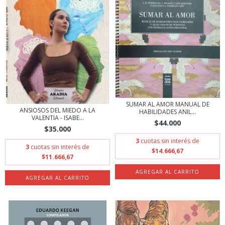
SUMAR AL AMOR MANUAL DE
ANSIOSOS DEL MIEDO A LA
HABILIDADES ANIL...
VALENTIA - ISABE...
$44.000
$35.000
3
cuotas sin interés de
3
cuotas sin interés de
$14.666,67
$11.666,67