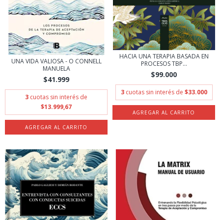
HACIA UNA TERAPIA BASADA EN
UNA VIDA VALIOSA - O CONNELL
PROCESOS TBP...
MANUELA
$99.000
$41.999
3
cuotas sin interés de
$33.000
3
cuotas sin interés de
$13.999,67