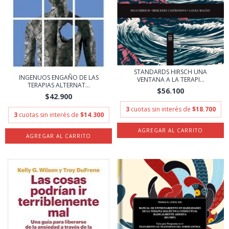
STANDARDS HIRSCH UNA
INGENUOS ENGAÑO DE LAS
VENTANA A LA TERAPI...
TERAPIAS ALTERNAT...
$56.100
$42.900
3
cuotas sin interés de
$18.700
3
cuotas sin interés de
$14.300