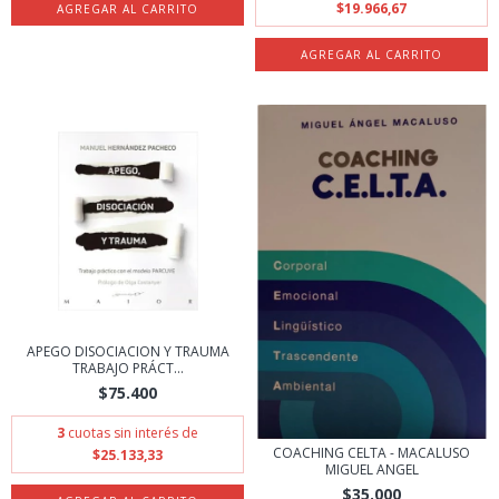
$19.966,67
APEGO DISOCIACION Y TRAUMA
TRABAJO PRÁCT...
$75.400
3
cuotas sin interés de
COACHING CELTA - MACALUSO
$25.133,33
MIGUEL ANGEL
$35.000