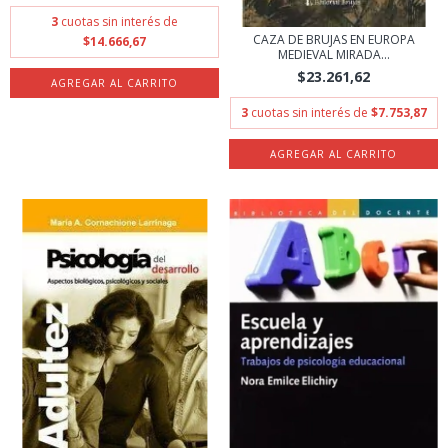
3
cuotas sin interés de
CAZA DE BRUJAS EN EUROPA
$14.666,67
MEDIEVAL MIRADA...
$23.261,62
3
cuotas sin interés de
$7.753,87