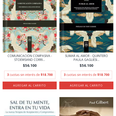
COMUNICACION COMPASIVA -
SUMAR AL AMOR - QUINTERO
STOEWSAND CORRI...
PAULA GAGLIESI...
$56.100
$56.100
3
cuotas sin interés de
$18.700
3
cuotas sin interés de
$18.700