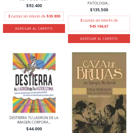
PATOLOGIA...
$92.400
$135.500
3
cuotas sin interés de
$30.800
3
cuotas sin interés de
$45.166,67
DESTIERRA TU LADRON DE LA
IMAGEN CORPORA...
$44.000