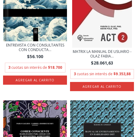
ENTREVISTA CON CONSULTANTES
CON CONDUCTA...
MATRIX LA MANUAL DE USUARIO -
$56.100
OLAZ FABIA...
$28.061,63
3
cuotas sin interés de
$18.700
3
cuotas sin interés de
$9.353,88