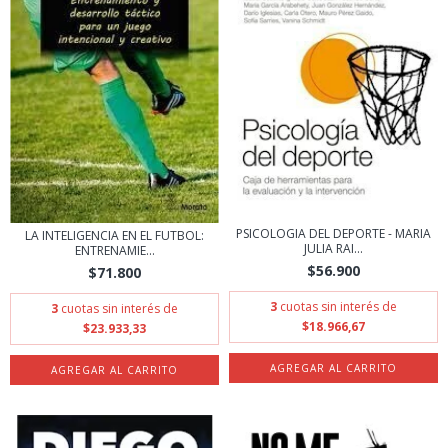
PSICOLOGIA DEL DEPORTE - MARIA
LA INTELIGENCIA EN EL FUTBOL:
JULIA RAI...
ENTRENAMIE...
$56.900
$71.800
3
cuotas sin interés de
3
cuotas sin interés de
$18.966,67
$23.933,33