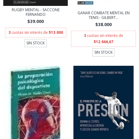
RUGBY MENTAL - SACCONE
GANAR COMBATE MENTAL EN
FERNANDO
TENIS - GILBERT...
$39.000
$38.000
3
cuotas sin interés de
$13.000
3
cuotas sin interés de
$12.666,67
SIN STOCK
SIN STOCK