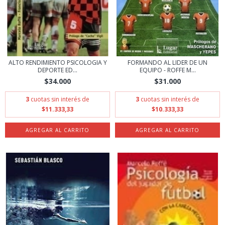
ALTO RENDIMIENTO PSICOLOGIA Y
FORMANDO AL LIDER DE UN
DEPORTE ED...
EQUIPO - ROFFE M...
$34.000
$31.000
3
cuotas sin interés de
3
cuotas sin interés de
$11.333,33
$10.333,33