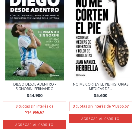
DIEGO DESDE ADENTRO -
NO ME CORTEN EL PIE HISTORIAS
SIGNORINI FERNANDO
MEDICAS DE...
$44.900
$5.600
3
cuotas sin interés de
3
cuotas sin interés de
$1.866,67
$14.966,67