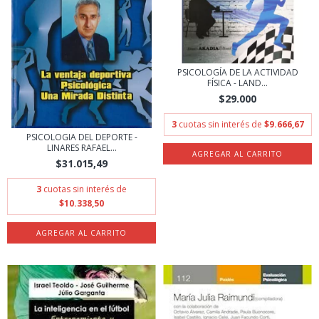
PSICOLOGÍA DE LA ACTIVIDAD
FÍSICA - LAND...
$29.000
3
cuotas sin interés de
$9.666,67
PSICOLOGIA DEL DEPORTE -
LINARES RAFAEL...
$31.015,49
3
cuotas sin interés de
$10.338,50