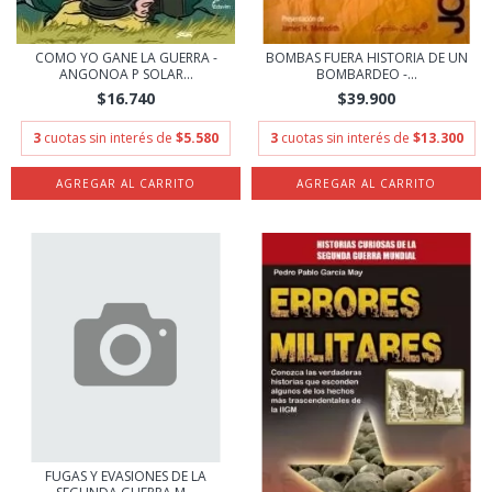
COMO YO GANE LA GUERRA -
BOMBAS FUERA HISTORIA DE UN
ANGONOA P SOLAR...
BOMBARDEO -...
$16.740
$39.900
3
cuotas sin interés de
$5.580
3
cuotas sin interés de
$13.300
FUGAS Y EVASIONES DE LA