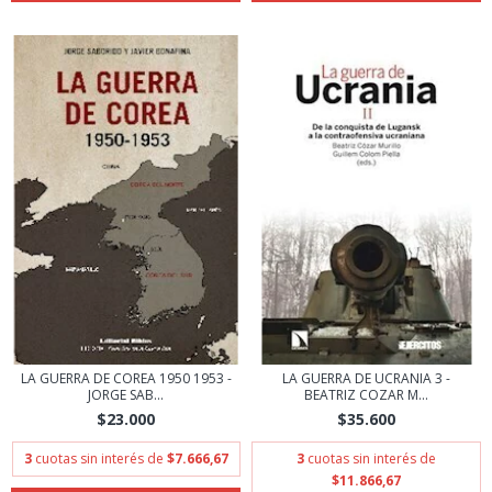
LA GUERRA DE COREA 1950 1953 -
LA GUERRA DE UCRANIA 3 -
JORGE SAB...
BEATRIZ COZAR M...
$23.000
$35.600
3
cuotas sin interés de
$7.666,67
3
cuotas sin interés de
$11.866,67