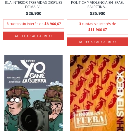
ISLA INTERIOR TRES VIDAS DESPUES
POLITICA Y VIOLENCIA EN ISRAEL
DE MALV...
PALESTINA...
$26.900
$35.900
3
cuotas sin interés de
$8.966,67
3
cuotas sin interés de
$11.966,67