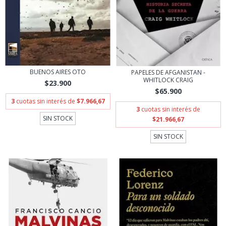
BUENOS AIRES OTO
PAPELES DE AFGANISTAN -
WHITLOCK CRAIG
$23.900
$65.900
3
cuotas sin interés de
$7.966,67
3
cuotas sin interés de
SIN STOCK
$21.966,67
SIN STOCK