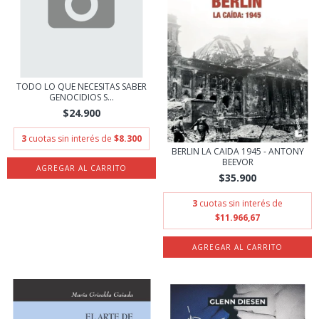
TODO LO QUE NECESITAS SABER
GENOCIDIOS S...
$24.900
3
cuotas sin interés de
$8.300
BERLIN LA CAIDA 1945 - ANTONY
BEEVOR
$35.900
3
cuotas sin interés de
$11.966,67