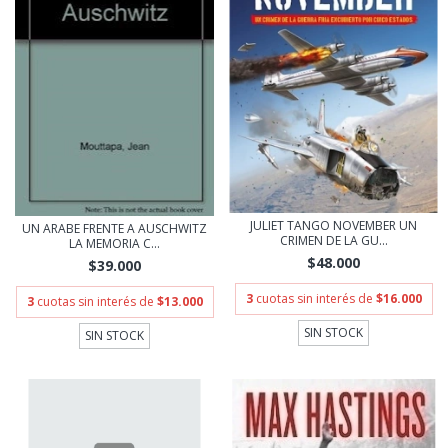
JULIET TANGO NOVEMBER UN
UN ARABE FRENTE A AUSCHWITZ
CRIMEN DE LA GU...
LA MEMORIA C...
$48.000
$39.000
3
cuotas sin interés de
$16.000
3
cuotas sin interés de
$13.000
SIN STOCK
SIN STOCK