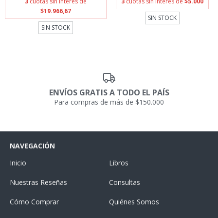
3
cuotas sin interés de
3
cuotas sin interés de
$5.000
$19.966,67
SIN STOCK
SIN STOCK
ENVÍOS GRATIS A TODO EL PAÍS
Para compras de más de $150.000
NAVEGACIÓN
Inicio
Libros
Nuestras Reseñas
Consultas
Cómo Comprar
Quiénes Somos