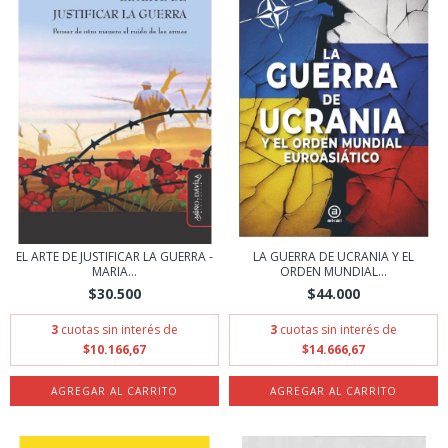
EL ARTE DE JUSTIFICAR LA GUERRA -
LA GUERRA DE UCRANIA Y EL
MARIA...
ORDEN MUNDIAL...
$30.500
$44.000
3
cuotas sin interés de
3
cuotas sin interés de
$10.166,67
$14.666,67