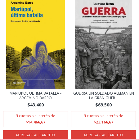
MARIUPOL ULTIMA BATALLA -
GUERRA UN SOLDADO ALEMAN EN
ARGEMINO BARRO
LA GRAN GUER...
$43.400
$69.500
3
cuotas sin interés de
3
cuotas sin interés de
$14.466,67
$23.166,67