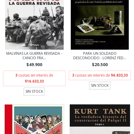
MALVINAS LA GUERRA REVISADA -
PARA UN SOLDADO
CANCIO FRA...
DESCONOCIDO - LORENZ FED...
$49.900
$20.500
3
cuotas sin interés de
3
cuotas sin interés de
$6.833,33
$16.633,33
SIN STOCK
SIN STOCK