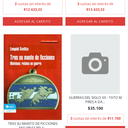
3
cuotas sin interés de
3
cuotas sin interés de
$12.633,33
$13.633,33
GUERRAS DEL SIGLO XX - TATO M
PIRES A DA...
$35.100
3
cuotas sin interés de
$11.700
TRAS SU MANTO DE FICCIONES
MALVINAS RELA...