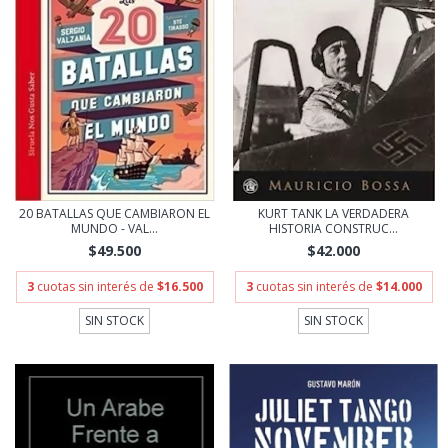
20 BATALLAS QUE CAMBIARON EL
KURT TANK LA VERDADERA
MUNDO - VAL...
HISTORIA CONSTRUC...
$49.500
$42.000
3
cuotas sin interés de
$16.500
3
cuotas sin interés de
$14.000
SIN STOCK
SIN STOCK