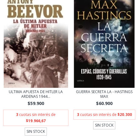
ULTIMA APUESTA DE HITLER LA
GUERRA SECRETA LA - HASTINGS
ARDENAS 1944...
MAX
$59.900
$60.900
3
cuotas sin interés de
3
cuotas sin interés de
$20.300
$19.966,67
SIN STOCK
SIN STOCK