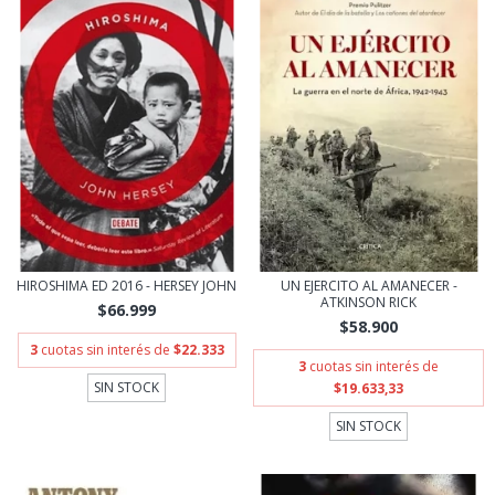
HIROSHIMA ED 2016 - HERSEY JOHN
UN EJERCITO AL AMANECER -
ATKINSON RICK
$66.999
$58.900
3
cuotas sin interés de
$22.333
3
cuotas sin interés de
SIN STOCK
$19.633,33
SIN STOCK