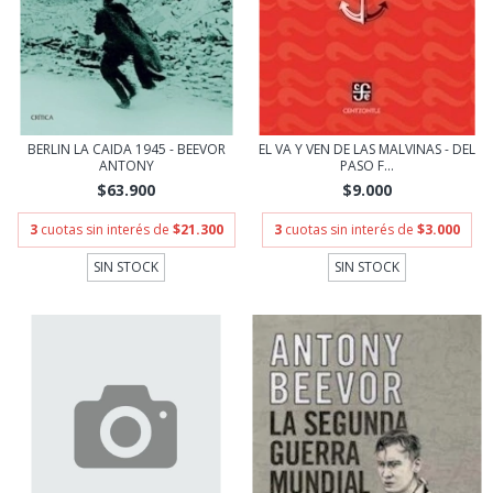
BERLIN LA CAIDA 1945 - BEEVOR
EL VA Y VEN DE LAS MALVINAS - DEL
ANTONY
PASO F...
$63.900
$9.000
3
cuotas sin interés de
$21.300
3
cuotas sin interés de
$3.000
SIN STOCK
SIN STOCK