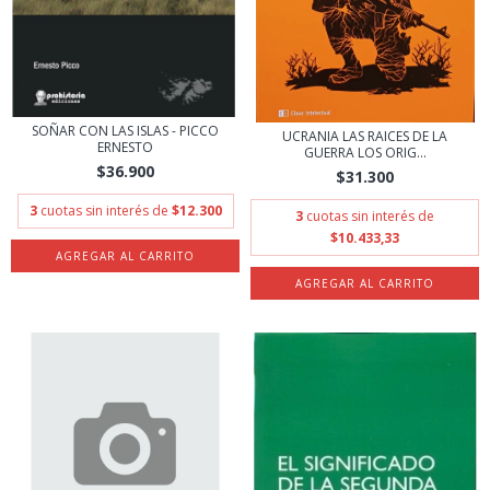
SOÑAR CON LAS ISLAS - PICCO
UCRANIA LAS RAICES DE LA
ERNESTO
GUERRA LOS ORIG...
$36.900
$31.300
3
cuotas sin interés de
$12.300
3
cuotas sin interés de
$10.433,33