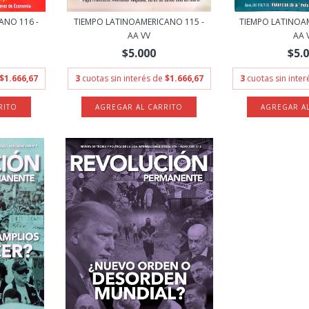
ANO 116 -
TIEMPO LATINOAMERICANO 115 -
TIEMPO LATINOA
AA VV
AA 
$5.000
$5.
$1.666,67
3
cuotas sin interés de
$1.666,67
3
cuotas sin inte