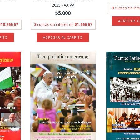
2025 - AA VV
3
cuotas sin int
$5.000
$10.266,67
3
cuotas sin interés de
$1.666,67