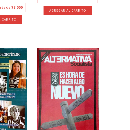
erés de
$3.000