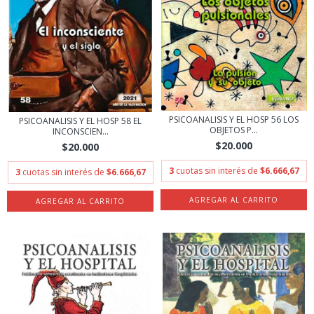
PSICOANALISIS Y EL HOSP 56 LOS
PSICOANALISIS Y EL HOSP 58 EL
OBJETOS P...
INCONSCIEN...
$20.000
$20.000
3
cuotas sin interés de
$6.666,67
3
cuotas sin interés de
$6.666,67