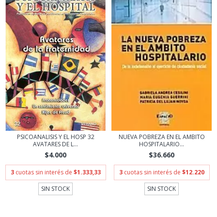
PSICOANALISIS Y EL HOSP 32
NUEVA POBREZA EN EL AMBITO
AVATARES DE L...
HOSPITALARIO...
$4.000
$36.660
3
cuotas sin interés de
$1.333,33
3
cuotas sin interés de
$12.220
SIN STOCK
SIN STOCK