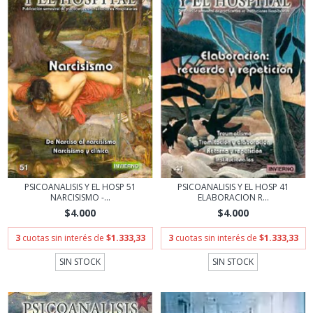
PSICOANALISIS Y EL HOSP 51
PSICOANALISIS Y EL HOSP 41
NARCISISMO -...
ELABORACION R...
$4.000
$4.000
3
cuotas sin interés de
$1.333,33
3
cuotas sin interés de
$1.333,33
SIN STOCK
SIN STOCK