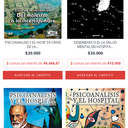
PSICOANALISIS Y EL HOSP 59 CRISIS
DESEMBARCO EL LA SALUD
DE LA...
MENTAL EN HOSPITA...
$20.000
$30.000
3
cuotas sin interés de
$6.666,67
3
cuotas sin interés de
$10.000