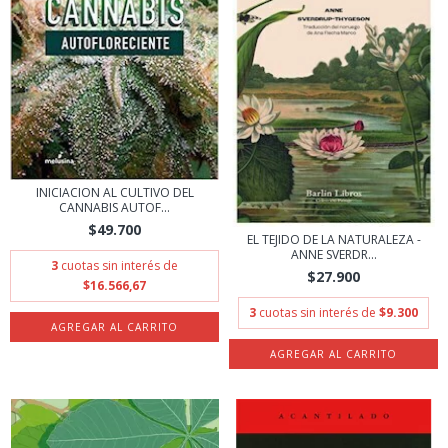
INICIACION AL CULTIVO DEL
CANNABIS AUTOF...
$49.700
EL TEJIDO DE LA NATURALEZA -
ANNE SVERDR...
3
cuotas sin interés de
$27.900
$16.566,67
3
cuotas sin interés de
$9.300