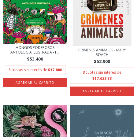
HONGOS PODEROSOS
CRIMENES ANIMALES - MARY
ANTOLOGIA ILUSTRADA - F...
ROACH
$53.400
$52.900
3
cuotas sin interés de
$17.800
3
cuotas sin interés de
$17.633,33