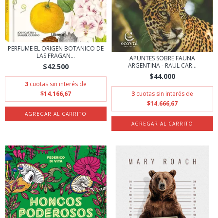
PERFUME EL ORIGEN BOTANICO DE
LAS FRAGAN...
APUNTES SOBRE FAUNA
ARGENTINA - RAUL CAR...
$42.500
$44.000
3
cuotas sin interés de
$14.166,67
3
cuotas sin interés de
$14.666,67