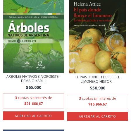
ARBOLES NATIVOS 3 NOROESTE -
EL PAIS DONDE FLORECE EL
DEMAIO KARL...
LIMONERO HISTOR...
$65.000
$50.900
3
cuotas sin interés de
3
cuotas sin interés de
$21.666,67
$16.966,67