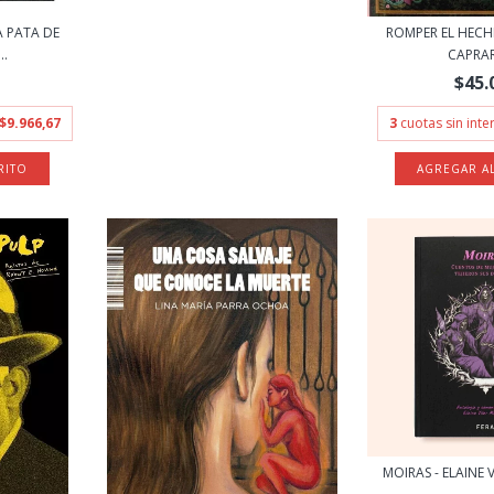
 PATA DE
ROMPER EL HECHI
..
CAPRA
$45.
$9.966,67
3
cuotas sin int
MOIRAS - ELAINE