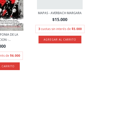
MAPAS - AVERBACH MARGARA
$15.000
3
cuotas sin interés de
$5.000
NFONIA DE LA
ON -...
000
erés de
$6.000