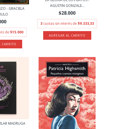
AGUSTIN GONZALE...
ZO - GRACIELA
$28.000
RULO
000
3
cuotas sin interés de
$9.333,33
erés de
$15.000
 VILAR MADRUGA