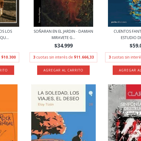
OS LOS
SOÑARAN EN EL JARDIN - DAMIAN
CUENTOS FANT
QU...
MIRAVETE G...
ESTUDIO DE
$34.999
$59.
e
$10.300
3
cuotas sin interés de
$11.666,33
3
cuotas sin inter