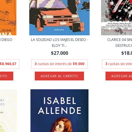
N DIEGO
LA SOLEDAD LOS VIAJES EL DESEO -
CLARICE 04 SI
ELOY TI...
DESTRUCCI
$27.000
$18.
$8.966,67
3
cuotas sin interés de
$9.000
3
cuotas sin int