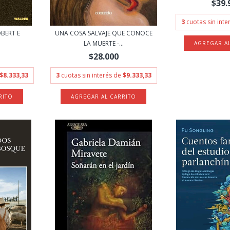
$39.
3
cuotas sin int
OBERT E
UNA COSA SALVAJE QUE CONOCE
LA MUERTE -...
$28.000
$8.333,33
3
cuotas sin interés de
$9.333,33