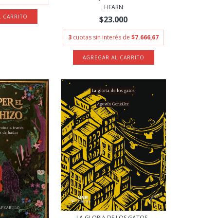
HEARN
$23.000
3
cuotas sin interés de
$7.666,67
LA GLORIA DE LOS GATOS -