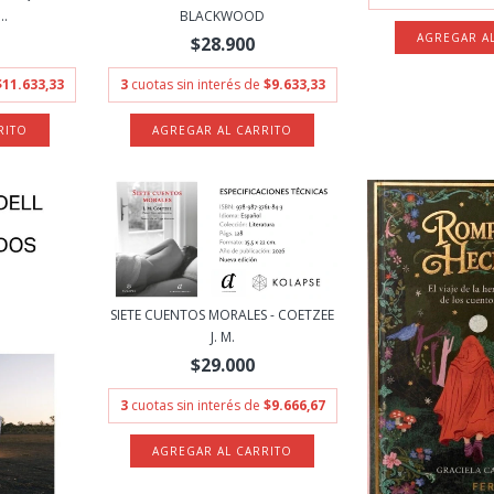
..
BLACKWOOD
$28.900
$11.633,33
3
cuotas sin interés de
$9.633,33
SIETE CUENTOS MORALES - COETZEE
J. M.
$29.000
3
cuotas sin interés de
$9.666,67