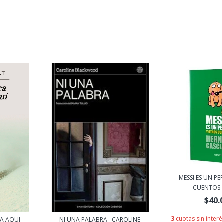
MESSI ES UN P
CUENTOS -
$40.
3
cuotas sin inter
A AQUI -
NI UNA PALABRA - CAROLINE