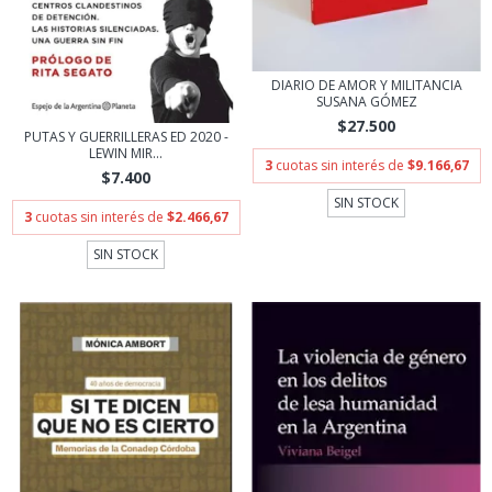
DIARIO DE AMOR Y MILITANCIA
SUSANA GÓMEZ
$27.500
PUTAS Y GUERRILLERAS ED 2020 -
LEWIN MIR...
3
cuotas sin interés de
$9.166,67
$7.400
SIN STOCK
3
cuotas sin interés de
$2.466,67
SIN STOCK