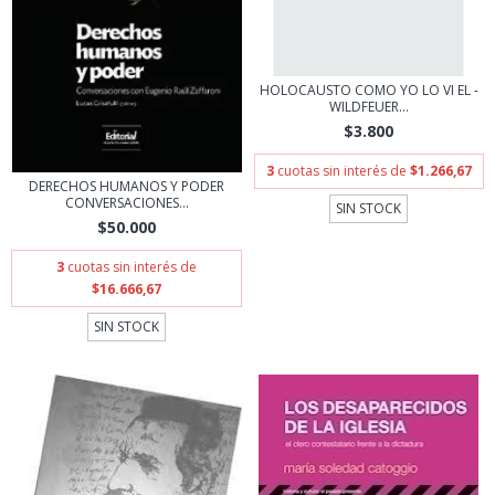
HOLOCAUSTO COMO YO LO VI EL -
WILDFEUER...
$3.800
3
cuotas sin interés de
$1.266,67
DERECHOS HUMANOS Y PODER
CONVERSACIONES...
SIN STOCK
$50.000
3
cuotas sin interés de
$16.666,67
SIN STOCK