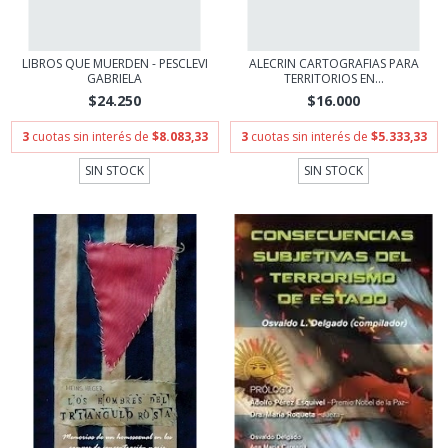
LIBROS QUE MUERDEN - PESCLEVI
ALECRIN CARTOGRAFIAS PARA
GABRIELA
TERRITORIOS EN...
$24.250
$16.000
3
cuotas sin interés de
$8.083,33
3
cuotas sin interés de
$5.333,33
SIN STOCK
SIN STOCK