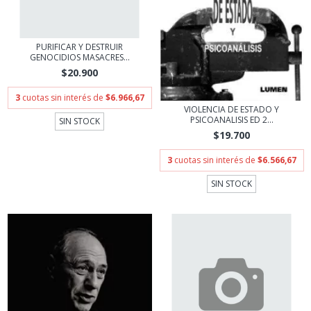
PURIFICAR Y DESTRUIR
GENOCIDIOS MASACRES...
$20.900
3
cuotas sin interés de
$6.966,67
VIOLENCIA DE ESTADO Y
PSICOANALISIS ED 2...
SIN STOCK
$19.700
3
cuotas sin interés de
$6.566,67
SIN STOCK