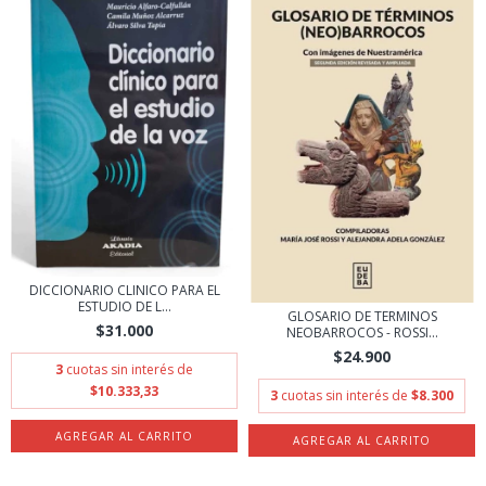
DICCIONARIO CLINICO PARA EL
ESTUDIO DE L...
GLOSARIO DE TERMINOS
$31.000
NEOBARROCOS - ROSSI...
$24.900
3
cuotas sin interés de
$10.333,33
3
cuotas sin interés de
$8.300