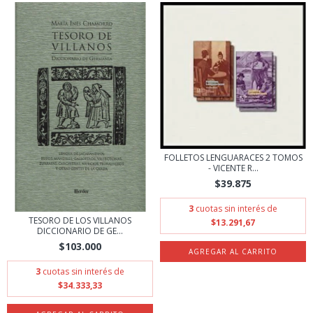
FOLLETOS LENGUARACES 2 TOMOS
- VICENTE R...
$39.875
3
cuotas sin interés de
TESORO DE LOS VILLANOS
$13.291,67
DICCIONARIO DE GE...
$103.000
3
cuotas sin interés de
$34.333,33