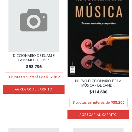
DICCIONARIO DE ISLAM E
ISLAMISMO - GOMEZ...
$98.736
3
cuotas sin interés de
$32.912
NUEVO DICCIONARIO DE LA
MÚSICA - DE CAND...
$114.600
3
cuotas sin interés de
$38.200