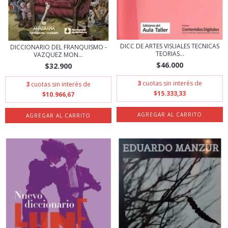
DICC DE ARTES VISUALES TECNICAS
DICCIONARIO DEL FRANQUISMO -
TEORIAS...
VAZQUEZ MON...
$46.000
$32.900
3
cuotas sin interés de
3
cuotas sin interés de
$15.333,33
$10.966,67