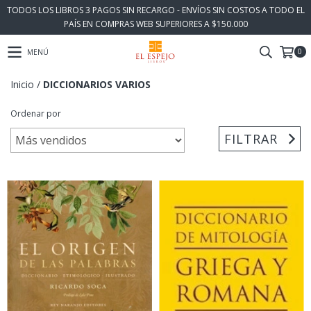
TODOS LOS LIBROS 3 PAGOS SIN RECARGO - ENVÍOS SIN COSTOS A TODO EL
PAÍS EN COMPRAS WEB SUPERIORES A $150.000
0
MENÚ
Inicio
/
DICCIONARIOS VARIOS
Ordenar por
FILTRAR