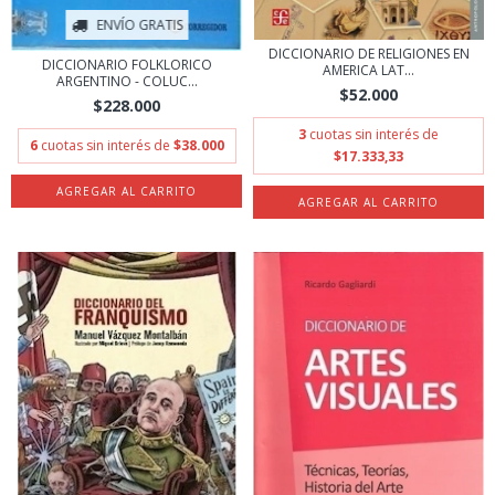
ENVÍO GRATIS
DICCIONARIO DE RELIGIONES EN
DICCIONARIO FOLKLORICO
AMERICA LAT...
ARGENTINO - COLUC...
$52.000
$228.000
3
cuotas sin interés de
6
cuotas sin interés de
$38.000
$17.333,33