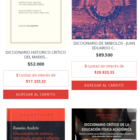
DICCIONARIO DE SIMBOLOS - JUAN
EDUARDO C...
DICCIONARIO HISTORICO CRITICO
$89.500
DEL MARXIS...
$52.000
3
cuotas sin interés de
$29.833,33
3
cuotas sin interés de
$17.333,33