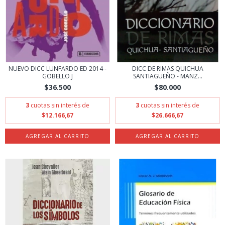
NUEVO DICC LUNFARDO ED 2014 -
DICC DE RIMAS QUICHUA
GOBELLO J
SANTIAGUEÑO - MANZ...
$36.500
$80.000
3
cuotas sin interés de
3
cuotas sin interés de
$12.166,67
$26.666,67