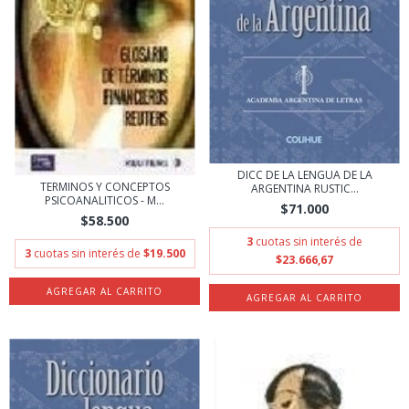
DICC DE LA LENGUA DE LA
TERMINOS Y CONCEPTOS
ARGENTINA RUSTIC...
PSICOANALITICOS - M...
$71.000
$58.500
3
cuotas sin interés de
3
cuotas sin interés de
$19.500
$23.666,67