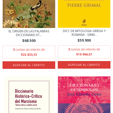
DICC DE MITOLOGIA GRIEGA Y
EL ORIGEN DE LAS PALABRAS
ROMANA - GRIM...
DICCIONARIO ET...
$59.900
$68.500
3
cuotas sin interés de
3
cuotas sin interés de
$19.966,67
$22.833,33