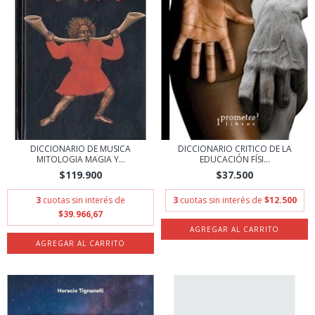
DICCIONARIO CRITICO DE LA
DICCIONARIO DE MUSICA
EDUCACIÓN FÍSI...
MITOLOGIA MAGIA Y...
$37.500
$119.900
3
cuotas sin interés de
$12.500
3
cuotas sin interés de
$39.966,67