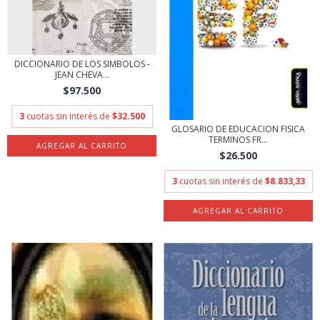
DICCIONARIO DE LOS SIMBOLOS -
JEAN CHEVA...
$97.500
3
cuotas sin interés de
$32.500
GLOSARIO DE EDUCACION FISICA
TERMINOS FR...
$26.500
3
cuotas sin interés de
$8.833,33