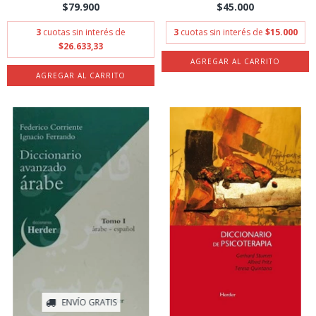
PENINSULA...
$79.900
$45.000
3
cuotas sin interés de
3
cuotas sin interés de
$15.000
$26.633,33
ENVÍO GRATIS