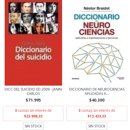
DICC DEL SUICIDIO ED 2009 - JANIN
DICCIONARIO DE NEUROCIENCIAS
CARLOS
APLICADAS A...
$71.995
$40.300
3
cuotas sin interés de
3
cuotas sin interés de
$23.998,33
$13.433,33
SIN STOCK
SIN STOCK