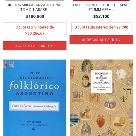
DICCIONARIO AVANZADO ARABE
DICCIONARIO DE PSICOTERAPIA -
TOMO 1 ARABE...
STUMM GERH...
$180.800
$83.100
3
cuotas sin interés de
3
cuotas sin interés de
$27.700
$60.266,67