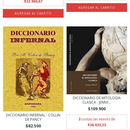
$32.966,67
DICCIONARIO DE MITOLOGIA
CLASICA - JENNY...
$109.900
DICCIONARIO INFERNAL - COLLIN
3
cuotas sin interés de
DE PANCY
$36.633,33
$82.500