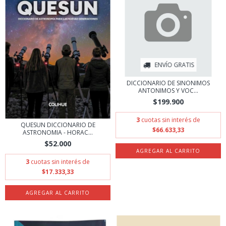
ENVÍO GRATIS
DICCIONARIO DE SINONIMOS
ANTONIMOS Y VOC...
$199.900
3
cuotas sin interés de
QUESUN DICCIONARIO DE
$66.633,33
ASTRONOMIA - HORAC...
$52.000
3
cuotas sin interés de
$17.333,33