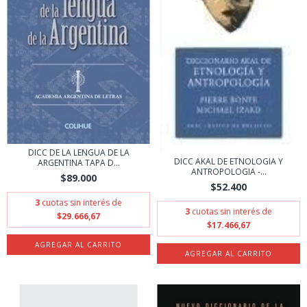
DICC DE LA LENGUA DE LA
DICC AKAL DE ETNOLOGIA Y
ARGENTINA TAPA D...
ANTROPOLOGIA -...
$89.000
$52.400
3
cuotas sin interés de
3
cuotas sin interés de
$29.666,67
$17.466,67