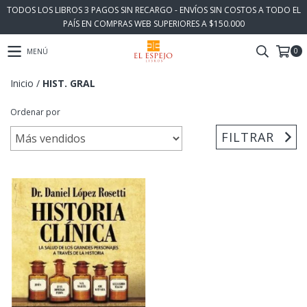
TODOS LOS LIBROS 3 PAGOS SIN RECARGO - ENVÍOS SIN COSTOS A TODO EL
PAÍS EN COMPRAS WEB SUPERIORES A $150.000
0
MENÚ
Inicio
/
HIST. GRAL
Ordenar por
FILTRAR