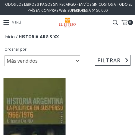
TODOS LOS LIBROS 3 PAGOS SIN RECARGO - ENVÍOS SIN COSTOS A TODO EL
PAÍS EN COMPRAS WEB SUPERIORES A $150.000
0
MENÚ
Inicio
/
HISTORIA ARG S XX
Ordenar por
FILTRAR