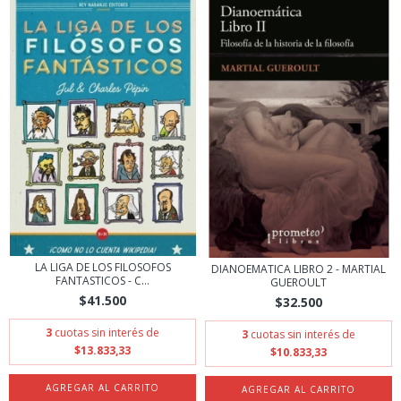
LA LIGA DE LOS FILOSOFOS
DIANOEMATICA LIBRO 2 - MARTIAL
FANTASTICOS - C...
GUEROULT
$41.500
$32.500
3
cuotas sin interés de
3
cuotas sin interés de
$13.833,33
$10.833,33