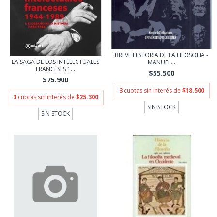
BREVE HISTORIA DE LA FILOSOFIA -
LA SAGA DE LOS INTELECTUALES
MANUEL...
FRANCESES 1...
$55.500
$75.900
3
cuotas sin interés de
$18.500
3
cuotas sin interés de
$25.300
SIN STOCK
SIN STOCK