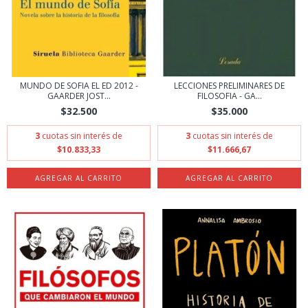
MUNDO DE SOFIA EL ED 2012 -
LECCIONES PRELIMINARES DE
GAARDER JOST...
FILOSOFIA - GA...
$32.500
$35.000
3
cuotas sin interés de
3
cuotas sin interés de
$10.833,33
$11.666,67