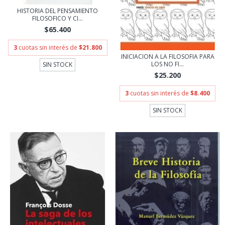
HISTORIA DEL PENSAMIENTO
FILOSOFICO Y CI...
$65.400
3
cuotas sin interés de
$21.800
INICIACION A LA FILOSOFIA PARA
LOS NO FI...
SIN STOCK
$25.200
3
cuotas sin interés de
$8.400
SIN STOCK