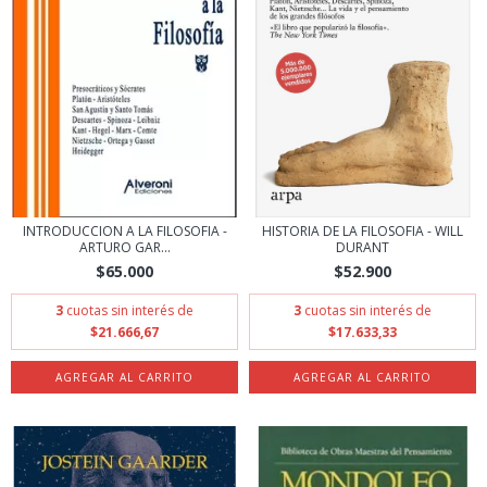
INTRODUCCION A LA FILOSOFIA -
HISTORIA DE LA FILOSOFIA - WILL
ARTURO GAR...
DURANT
$65.000
$52.900
3
cuotas sin interés de
3
cuotas sin interés de
$21.666,67
$17.633,33