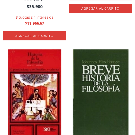
$35.900
3
cuotas sin interés de
$11.966,67