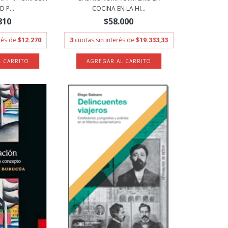
 P...
COCINA EN LA HI...
810
$58.000
erés de
$12.270
3
cuotas sin interés de
$19.333,33