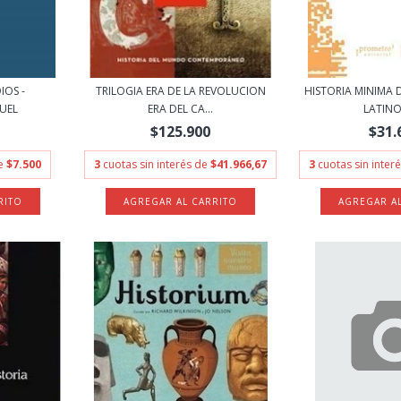
IOS -
TRILOGIA ERA DE LA REVOLUCION
HISTORIA MINIMA 
UEL
ERA DEL CA...
LATINO
$125.900
$31.
de
$7.500
3
cuotas sin interés de
$41.966,67
3
cuotas sin inter