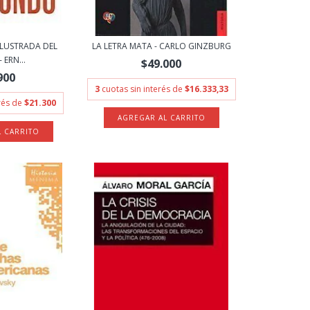
ILUSTRADA DEL
LA LETRA MATA - CARLO GINZBURG
ERN...
$49.000
900
3
cuotas sin interés de
$16.333,33
erés de
$21.300