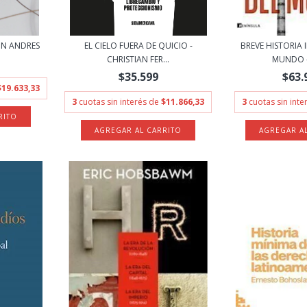
ON ANDRES
EL CIELO FUERA DE QUICIO -
BREVE HISTORIA 
CHRISTIAN FER...
MUNDO - 
$35.599
$63.
$19.633,33
3
cuotas sin interés de
$11.866,33
3
cuotas sin int