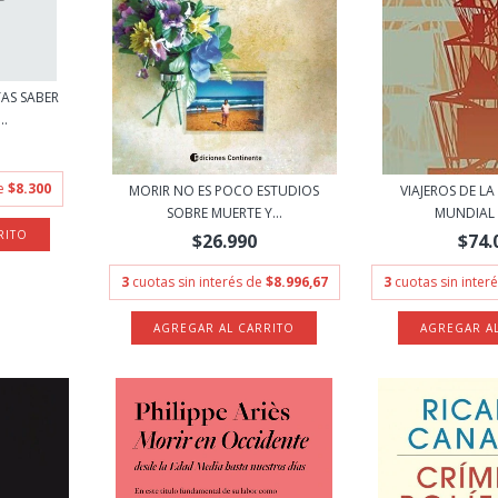
AS SABER
..
de
$8.300
MORIR NO ES POCO ESTUDIOS
VIAJEROS DE L
SOBRE MUERTE Y...
MUNDIAL -
$26.990
$74.
3
cuotas sin interés de
$8.996,67
3
cuotas sin inter