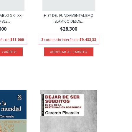
BLO S XII XX -
HIST DEL FUNDAMENTALISMO
BLE...
ISLAMICO DESDE...
000
$28.300
erés de
$11.000
3
cuotas sin interés de
$9.433,33