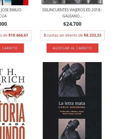
 JOSE EMILIO
DELINCUENTES VIAJEROS ED 2018 -
CUA
GALEANO...
000
$24.700
és de
$19.666,67
3
cuotas sin interés de
$8.233,33