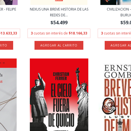
R - FELIPE
NEXUS UNA BREVE HISTORIA DE LAS
CIVILIZACION -
REDES DE...
BURU
$54.499
$59.
$13.633,33
3
cuotas sin interés de
$18.166,33
3
cuotas sin inter