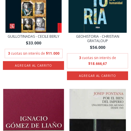
GUILLOTINADAS - CECILE BERLY
GEOHISTORIA - CHRISTIAN
GRATALOUP
$33.000
$56.000
3
cuotas sin interés de
$11.000
3
cuotas sin interés de
$18.666,67