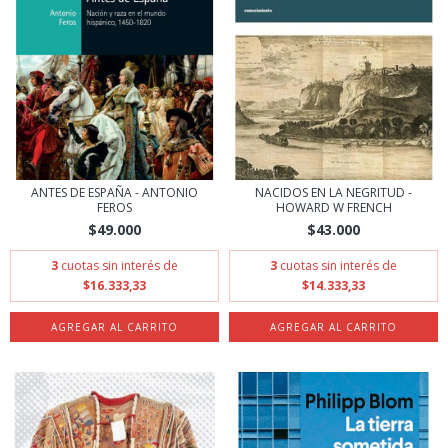
ANTES DE ESPAÑA - ANTONIO
NACIDOS EN LA NEGRITUD -
FEROS
HOWARD W FRENCH
$49.000
$43.000
3
cuotas sin interés de
3
cuotas sin interés de
$16.333,33
$14.333,33