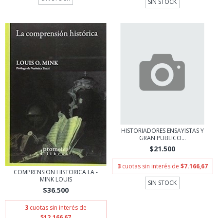
SIN STOCK
HISTORIADORES ENSAYISTAS Y
GRAN PUBLICO...
$21.500
3
cuotas sin interés de
$7.166,67
COMPRENSION HISTORICA LA -
MINK LOUIS
SIN STOCK
$36.500
3
cuotas sin interés de
$12.166,67