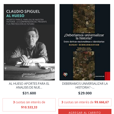
AL HUESO APORTES PARA EL
DEBERIAMOS UNIVERSALIZAR LA
ANALISIS DE NUE...
HISTORIA? -...
$31.600
$29.000
3
cuotas sin interés de
3
cuotas sin interés de
$9.666,67
$10.533,33