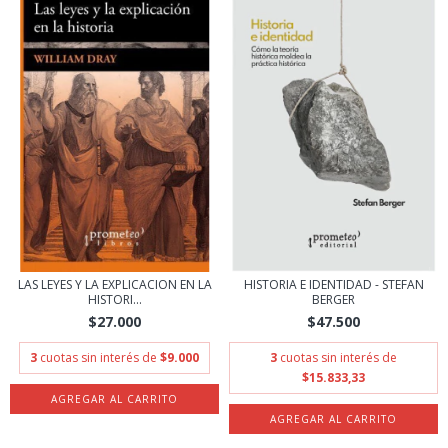
LAS LEYES Y LA EXPLICACION EN LA
HISTORIA E IDENTIDAD - STEFAN
HISTORI...
BERGER
$27.000
$47.500
3
cuotas sin interés de
$9.000
3
cuotas sin interés de
$15.833,33