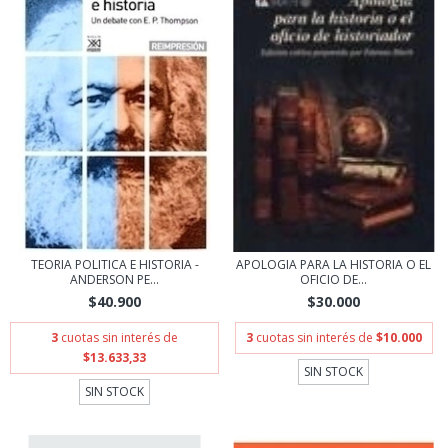
TEORIA POLITICA E HISTORIA -
APOLOGIA PARA LA HISTORIA O EL
ANDERSON PE...
OFICIO DE...
$40.900
$30.000
3
cuotas sin interés de
3
cuotas sin interés de
$10.000
$13.633,33
SIN STOCK
SIN STOCK