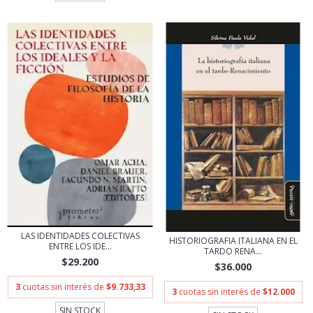
LAS IDENTIDADES COLECTIVAS
HISTORIOGRAFIA ITALIANA EN EL
ENTRE LOS IDE...
TARDO RENA...
$29.200
$36.000
3
cuotas sin interés de
$9.733,33
3
cuotas sin interés de
$12.000
SIN STOCK