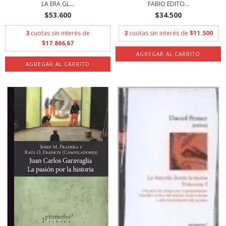
LA ERA GL...
FABIO EDITO...
$53.600
$34.500
3
cuotas sin interés de
3
cuotas sin interés de
$11.500
$17.866,67