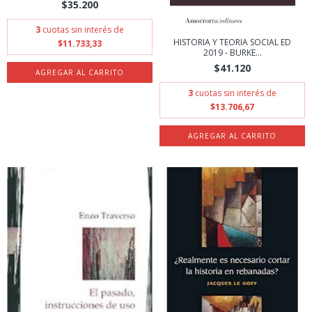
$35.200
3
cuotas sin interés de
HISTORIA Y TEORIA SOCIAL ED
$11.733,33
2019 - BURKE...
$41.120
3
cuotas sin interés de
$13.706,67