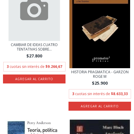
CAMBIAR DE IDEAS CUATRO
TENTATIVAS SOBRE...
$27.800
3
cuotas sin interés de
$9.266,67
HISTORIA PRAGMATICA - GARZON
ROGE M
$25.900
3
cuotas sin interés de
$8.633,33