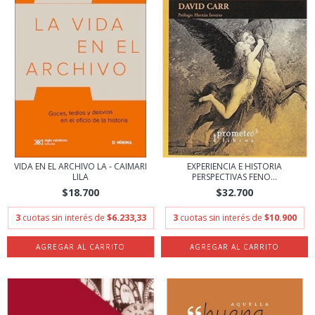
VIDA EN EL ARCHIVO LA - CAIMARI
EXPERIENCIA E HISTORIA
LILA
PERSPECTIVAS FENO...
$18.700
$32.700
3
cuotas sin interés de
$6.233,33
3
cuotas sin interés de
$10.900