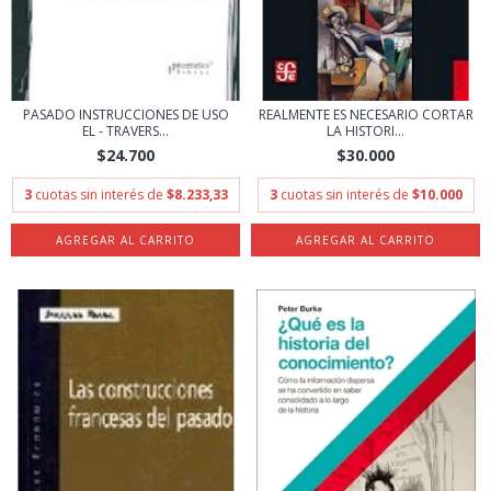
PASADO INSTRUCCIONES DE USO
REALMENTE ES NECESARIO CORTAR
EL - TRAVERS...
LA HISTORI...
$24.700
$30.000
3
cuotas sin interés de
$8.233,33
3
cuotas sin interés de
$10.000