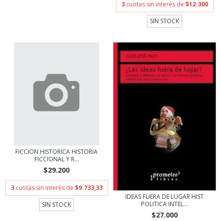
3
cuotas sin interés de
$12.300
SIN STOCK
FICCION HISTORICA HISTORIA
FICCIONAL Y R...
$29.200
3
cuotas sin interés de
$9.733,33
IDEAS FUERA DE LUGAR HIST
POLITICA INTEL...
SIN STOCK
$27.000