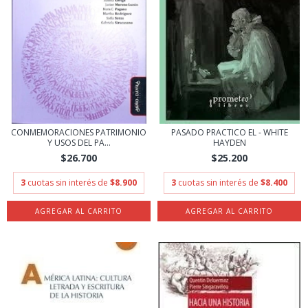
CONMEMORACIONES PATRIMONIO
PASADO PRACTICO EL - WHITE
Y USOS DEL PA...
HAYDEN
$26.700
$25.200
3
cuotas sin interés de
$8.900
3
cuotas sin interés de
$8.400