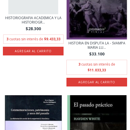
HISTORIOGRAFIA ACADEMICA Y LA
HISTORIOGR...
$28.300
3
cuotas sin interés de
$9.433,33
HISTORIA EN DISPUTA LA - SVAMPA
MARIA LU...
$33.100
3
cuotas sin interés de
$11.033,33