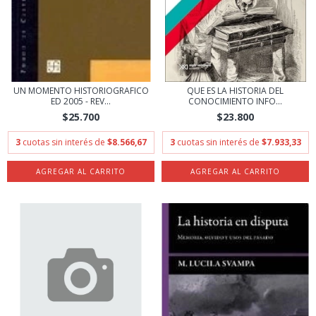
UN MOMENTO HISTORIOGRAFICO
QUE ES LA HISTORIA DEL
ED 2005 - REV...
CONOCIMIENTO INFO...
$25.700
$23.800
3
cuotas sin interés de
$8.566,67
3
cuotas sin interés de
$7.933,33