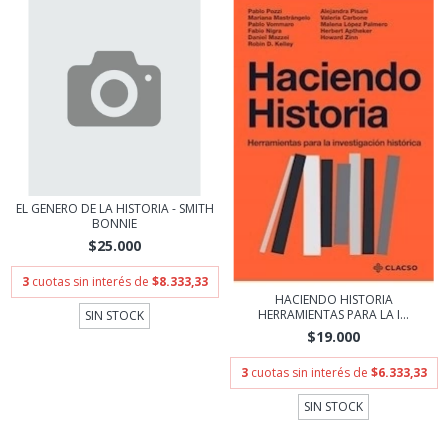
EL GENERO DE LA HISTORIA - SMITH
BONNIE
$25.000
3
cuotas sin interés de
$8.333,33
HACIENDO HISTORIA
HERRAMIENTAS PARA LA I...
SIN STOCK
$19.000
3
cuotas sin interés de
$6.333,33
SIN STOCK