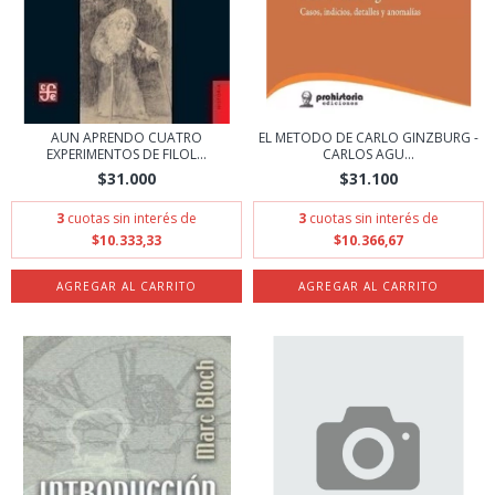
AUN APRENDO CUATRO
EL METODO DE CARLO GINZBURG -
EXPERIMENTOS DE FILOL...
CARLOS AGU...
$31.000
$31.100
3
cuotas sin interés de
3
cuotas sin interés de
$10.333,33
$10.366,67