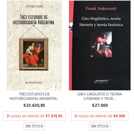
TRES ESTUDIOS DE
GIRO LINGUISTICO TEORIA
HISTORIOGRAFIA ARGENTIN...
LITERARIA Y TEOR...
$23.630,85
$27.000
3
cuotas sin interés de
$7.876,95
3
cuotas sin interés de
$9.000
SIN STOCK
SIN STOCK