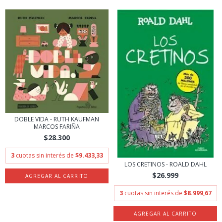
DOBLE VIDA - RUTH KAUFMAN
MARCOS FARIÑA
$28.300
3
cuotas sin interés de
$9.433,33
LOS CRETINOS - ROALD DAHL
$26.999
3
cuotas sin interés de
$8.999,67