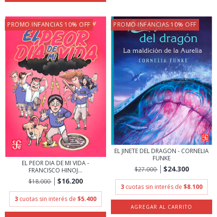
PROMO INFANCIAS 10% OFF
PROMO INFANCIAS 10% OFF
EL JINETE DEL DRAGON - CORNELIA
FUNKE
EL PEOR DIA DE MI VIDA -
$24.300
$27.000
FRANCISCO HINOJ...
$16.200
$18.000
3
cuotas sin interés de
$8.100
3
cuotas sin interés de
$5.400