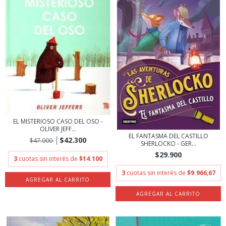
EL MISTERIOSO CASO DEL OSO -
OLIVER JEFF...
EL FANTASMA DEL CASTILLO
$42.300
$47.000
SHERLOCKO - GER...
$29.900
3
cuotas sin interés de
$14.100
3
cuotas sin interés de
$9.966,67