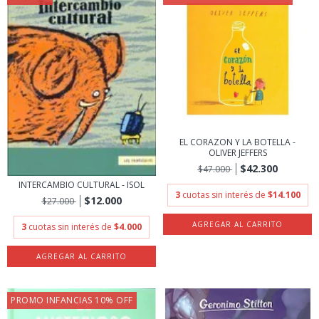
EL CORAZON Y LA BOTELLA -
OLIVER JEFFERS
$42.300
$47.000
INTERCAMBIO CULTURAL - ISOL
3
cuotas sin interés de
$14.100
$12.000
$27.000
3
cuotas sin interés de
$4.000
PROMO INFANCIAS 10% OFF