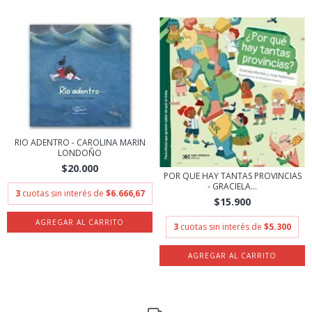
RIO ADENTRO - CAROLINA MARIN
LONDOÑO
$20.000
POR QUE HAY TANTAS PROVINCIAS
- GRACIELA...
3
cuotas sin interés de
$6.666,67
$15.900
3
cuotas sin interés de
$5.300