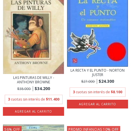
LA RECTA Y EL PUNTO - NORTON
JUSTER
LAS PINTURAS DE WILLY -
$24.300
$27.000
ANTHONY BROWNE
$34.200
$38.000
3
cuotas sin interés de
$8.100
3
cuotas sin interés de
$11.400
56
%
OFF
PROMO INFANCIAS 10% OFF