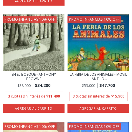
PROMO INFANCIAS 10% OFF
PROMO INFANCIAS 10% OFF
EN EL BOSQUE - ANTHONY
LA FERIA DE LOS ANIMALES - MOVIL
BROWNE
- ANTHO...
$34.200
$47.700
$38.000
$53.000
3
cuotas sin interés de
$11.400
3
cuotas sin interés de
$15.900
PROMO INFANCIAS 10% OFF
PROMO INFANCIAS 10% OFF