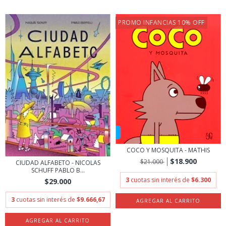
PROMO INFANCIAS 10% OFF
COCO Y MOSQUITA - MATHIS
$18.900
$21.000
CIUDAD ALFABETO - NICOLAS
SCHUFF PABLO B...
3
cuotas sin interés de
$6.300
$29.000
3
cuotas sin interés de
$9.666,67