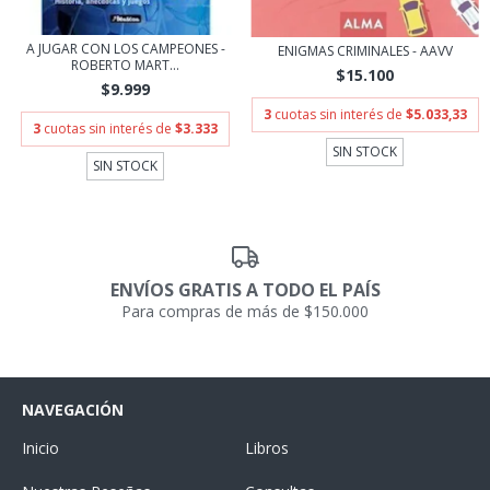
A JUGAR CON LOS CAMPEONES -
ENIGMAS CRIMINALES - AAVV
ROBERTO MART...
$15.100
$9.999
3
cuotas sin interés de
$5.033,33
3
cuotas sin interés de
$3.333
SIN STOCK
SIN STOCK
ENVÍOS GRATIS A TODO EL PAÍS
Para compras de más de $150.000
NAVEGACIÓN
Inicio
Libros