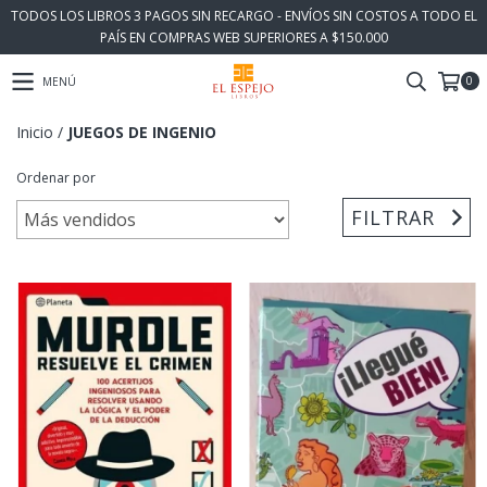
TODOS LOS LIBROS 3 PAGOS SIN RECARGO - ENVÍOS SIN COSTOS A TODO EL
PAÍS EN COMPRAS WEB SUPERIORES A $150.000
0
MENÚ
Inicio
/
JUEGOS DE INGENIO
Ordenar por
FILTRAR