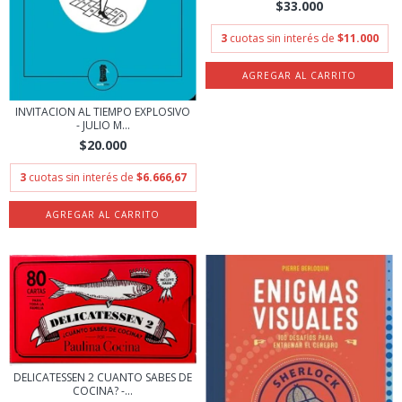
$33.000
3
cuotas sin interés de
$11.000
INVITACION AL TIEMPO EXPLOSIVO
- JULIO M...
$20.000
3
cuotas sin interés de
$6.666,67
DELICATESSEN 2 CUANTO SABES DE
COCINA? -...