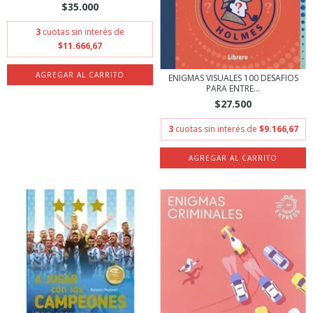
$35.000
3
cuotas sin interés de
$11.666,67
ENIGMAS VISUALES 100 DESAFIOS
PARA ENTRE...
$27.500
3
cuotas sin interés de
$9.166,67