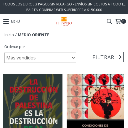
TODOS LOS LIBROS 3 PAGOS SIN RECARGO - ENVÍOS SIN COSTOS A TODO EL
PAÍS EN COMPRAS WEB SUPERIORES A $150.000
0
MENÚ
Inicio
/
MEDIO ORIENTE
Ordenar por
FILTRAR