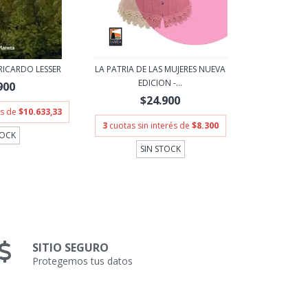
RICARDO LESSER
LA PATRIA DE LAS MUJERES NUEVA
EDICION -...
900
$24.900
és de
$10.633,33
3
cuotas sin interés de
$8.300
TOCK
SIN STOCK
SITIO SEGURO
Protegemos tus datos