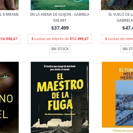
L 8 MIRAME
EN LA ARENA DE GUIJON - GABRELA
EL VUELO DE L
EXILART
GABRIELA 
$37.499
$47.
$16.966,67
3
cuotas sin interés de
$12.499,67
3
cuotas sin int
SIN STOCK
SIN S