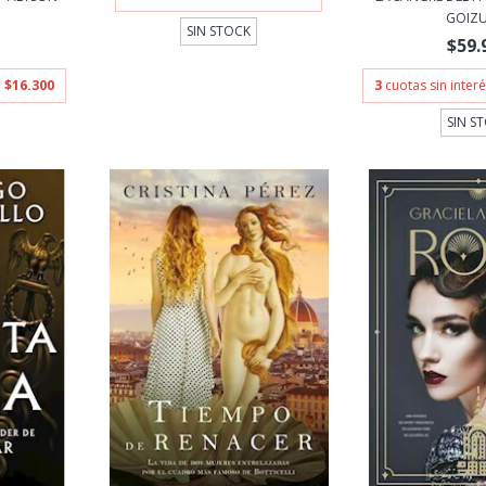
GOIZ
SIN STOCK
$59.
e
$16.300
3
cuotas sin inter
SIN S