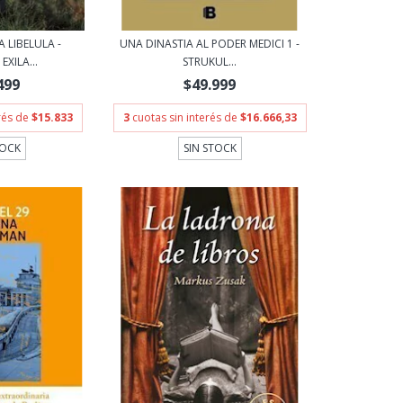
A LIBELULA -
UNA DINASTIA AL PODER MEDICI 1 -
EXILA...
STRUKUL...
499
$49.999
erés de
$15.833
3
cuotas sin interés de
$16.666,33
TOCK
SIN STOCK