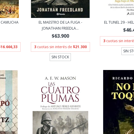
 - CAMUCHA
EL MAESTRO DE LA FUGA -
EL TUNEL 29 - H
JONATHAN FREEDLA...
$46.
$63.900
3
cuotas sin inter
$16.666,33
3
cuotas sin interés de
$21.300
SIN S
SIN STOCK