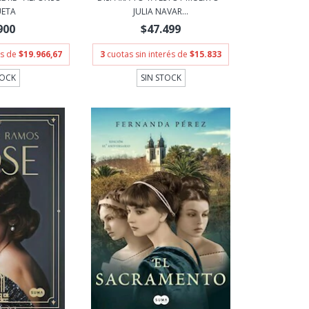
UETA
JULIA NAVAR...
900
$47.499
és de
$19.966,67
3
cuotas sin interés de
$15.833
TOCK
SIN STOCK