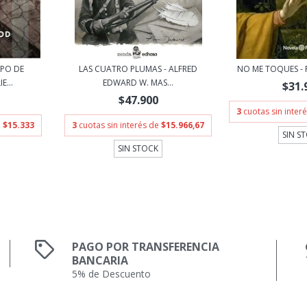
APO DE
LAS CUATRO PLUMAS - ALFRED
NO ME TOQUES - 
E...
EDWARD W. MAS...
$31.
$47.900
3
cuotas sin inter
e
$15.333
3
cuotas sin interés de
$15.966,67
SIN S
SIN STOCK
PAGO POR TRANSFERENCIA
BANCARIA
5% de Descuento