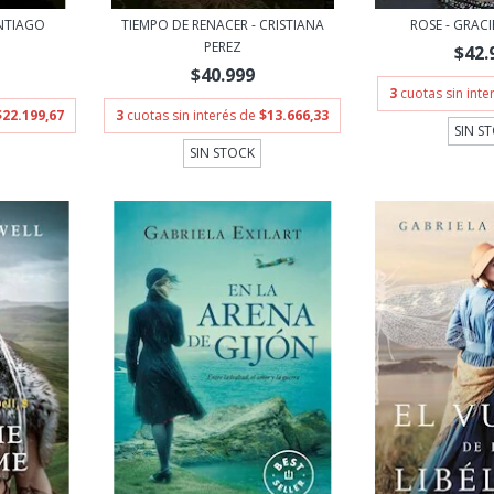
NTIAGO
TIEMPO DE RENACER - CRISTIANA
ROSE - GRAC
O
PEREZ
$42.
$40.999
3
cuotas sin int
$22.199,67
3
cuotas sin interés de
$13.666,33
SIN S
SIN STOCK