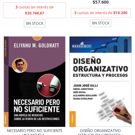
$57.600
3
cuotas sin interés de
3
cuotas sin interés de
$19.200
$20.766,67
SIN STOCK
SIN STOCK
NECESARIO PERO NO SUFICIENTE
DISEÑO ORGANIZATIVO