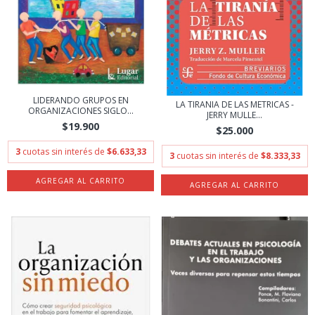
LIDERANDO GRUPOS EN
LA TIRANIA DE LAS METRICAS -
ORGANIZACIONES SIGLO...
JERRY MULLE...
$19.900
$25.000
3
cuotas sin interés de
$6.633,33
3
cuotas sin interés de
$8.333,33