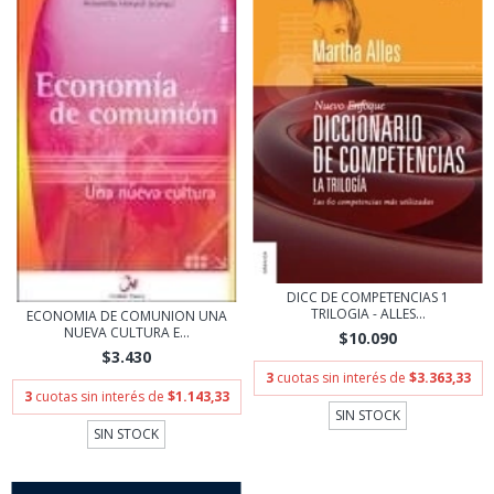
DICC DE COMPETENCIAS 1
TRILOGIA - ALLES...
ECONOMIA DE COMUNION UNA
NUEVA CULTURA E...
$10.090
$3.430
3
cuotas sin interés de
$3.363,33
3
cuotas sin interés de
$1.143,33
SIN STOCK
SIN STOCK