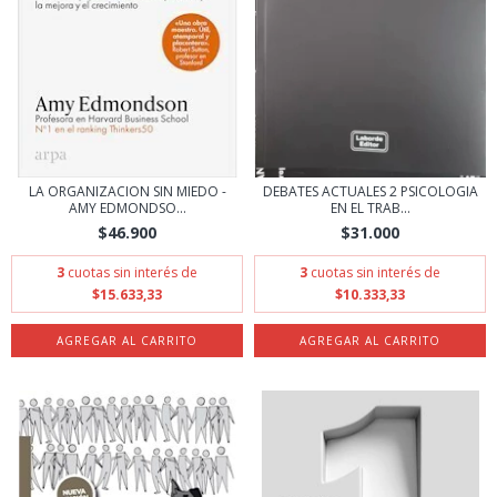
LA ORGANIZACION SIN MIEDO -
DEBATES ACTUALES 2 PSICOLOGIA
AMY EDMONDSO...
EN EL TRAB...
$46.900
$31.000
3
cuotas sin interés de
3
cuotas sin interés de
$15.633,33
$10.333,33