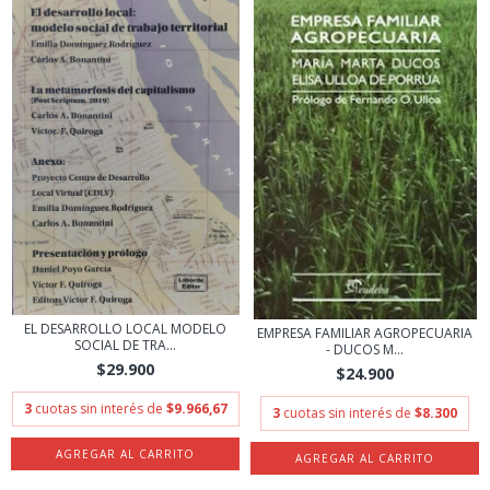
EL DESARROLLO LOCAL MODELO
EMPRESA FAMILIAR AGROPECUARIA
SOCIAL DE TRA...
- DUCOS M...
$29.900
$24.900
3
cuotas sin interés de
$9.966,67
3
cuotas sin interés de
$8.300