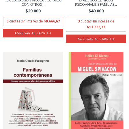
PSICOANALISIS VINCULAR CURARSE
DIÁLOGOS CLÍNICOS
CON OTROS...
PSICOANÁLISIS FAMILIAS...
$29.000
$40.000
3
cuotas sin interés de
$9.666,67
3
cuotas sin interés de
$13.333,33