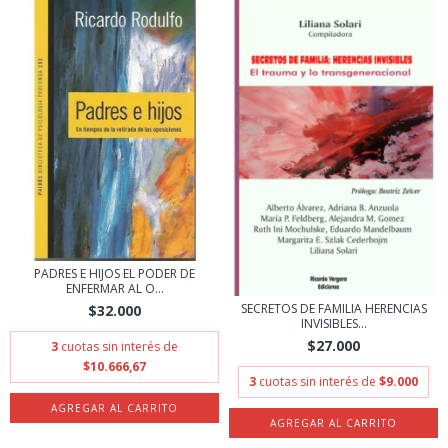
PADRES E HIJOS EL PODER DE
ENFERMAR AL O...
SECRETOS DE FAMILIA HERENCIAS
$32.000
INVISIBLES...
$27.000
3
cuotas sin interés de
$10.666,67
3
cuotas sin interés de
$9.000