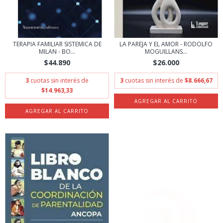
TERAPIA FAMILIAR SISTEMICA DE
LA PAREJA Y EL AMOR - RODOLFO
MILAN - BO...
MOGUILLANS...
$44.890
$26.000
3
cuotas sin interés de
3
cuotas sin interés de
$8.666,67
$14.963,33