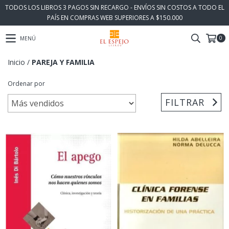
TODOS LOS LIBROS 3 PAGOS SIN RECARGO - ENVÍOS SIN COSTOS A TODO EL
PAÍS EN COMPRAS WEB SUPERIORES A $150.000
0
MENÚ
Inicio
/
PAREJA Y FAMILIA
Ordenar por
FILTRAR