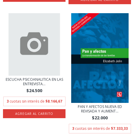
ESCUCHA PSICOANALITICA EN LAS
ENTREVISTA...
$24.500
3
cuotas sin interés de
$8.166,67
PAN Y AFECTOS NUEVA ED
REVISADA Y AUMENT...
$22.000
3
cuotas sin interés de
$7.333,33