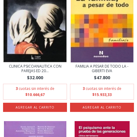
CLINICA PSICOANALITICA CON
FAMILIA A PESAR DE TODO LA -
PAREJAS ED 20...
GIBERTI EVA
$32.000
$47.800
3
cuotas sin interés de
3
cuotas sin interés de
$10.666,67
$15.933,33