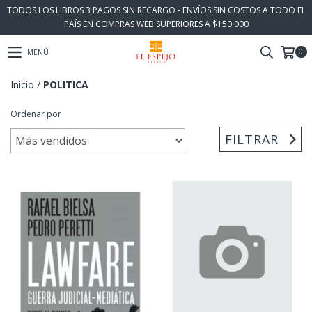
TODOS LOS LIBROS 3 PAGOS SIN RECARGO - ENVÍOS SIN COSTOS A TODO EL
PAÍS EN COMPRAS WEB SUPERIORES A $150.000
0
MENÚ
Inicio
/
POLITICA
Ordenar por
FILTRAR