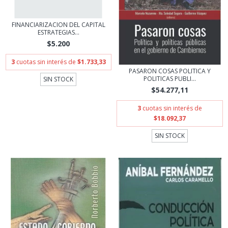
FINANCIARIZACION DEL CAPITAL
ESTRATEGIAS...
$5.200
3
cuotas sin interés de
$1.733,33
PASARON COSAS POLITICA Y
POLITICAS PUBLI...
SIN STOCK
$54.277,11
3
cuotas sin interés de
$18.092,37
SIN STOCK