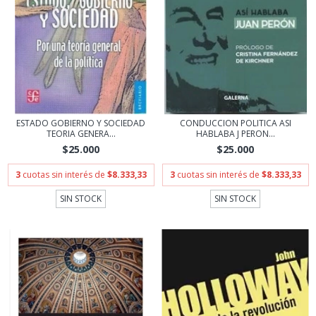
ESTADO GOBIERNO Y SOCIEDAD
CONDUCCION POLITICA ASI
TEORIA GENERA...
HABLABA J PERON...
$25.000
$25.000
3
cuotas sin interés de
$8.333,33
3
cuotas sin interés de
$8.333,33
SIN STOCK
SIN STOCK