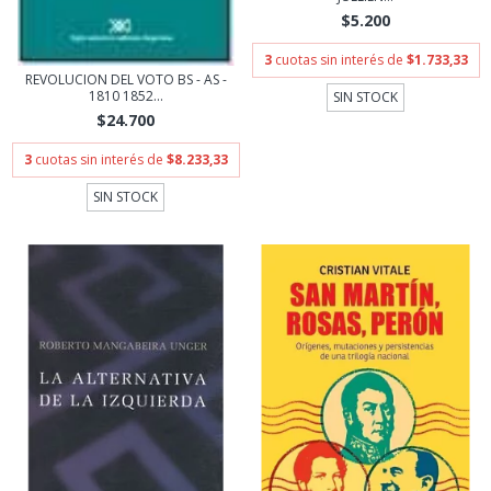
$5.200
3
cuotas sin interés de
$1.733,33
REVOLUCION DEL VOTO BS - AS -
1810 1852...
SIN STOCK
$24.700
3
cuotas sin interés de
$8.233,33
SIN STOCK