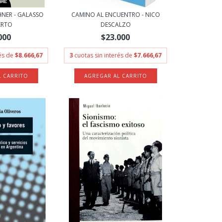
HNER - GALASSO
CAMINO AL ENCUENTRO - NICO
ERTO
DESCALZO
000
$23.000
rés de
$8.666,67
3
cuotas sin interés de
$7.666,67