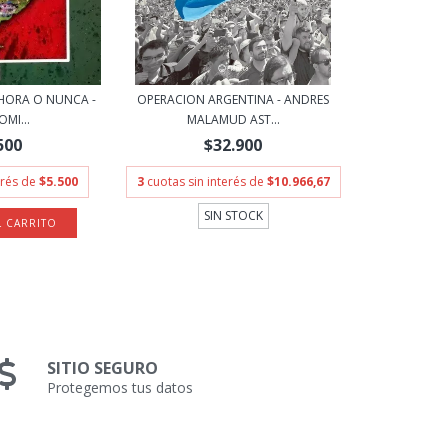
AHORA O NUNCA -
OPERACION ARGENTINA - ANDRES
MI...
MALAMUD AST...
500
$32.900
erés de
$5.500
3
cuotas sin interés de
$10.966,67
SIN STOCK
SITIO SEGURO
Protegemos tus datos