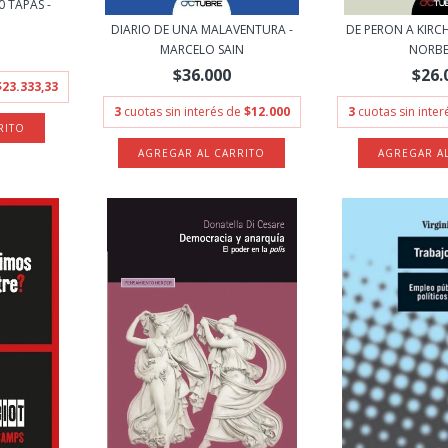
 TAPAS -
DIARIO DE UNA MALAVENTURA -
DE PERON A KIRC
MARCELO SAIN
NORB
$36.000
$26.
$23.333,33
3
cuotas sin interés de
$12.000
3
cuotas sin inte