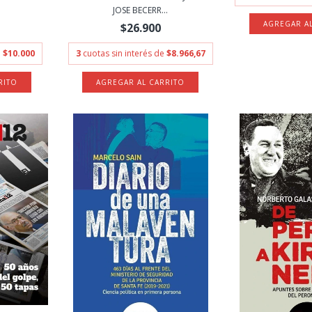
.
JOSE BECERR...
$26.900
e
$10.000
3
cuotas sin interés de
$8.966,67