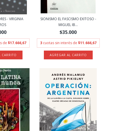
ES - VIRGINIA
SIONISMO EL FASCISMO EXITOSO -
EROS
MIGUEL IB...
000
$35.000
és de
$17.666,67
3
cuotas sin interés de
$11.666,67