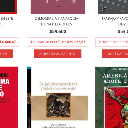
EN ESTE
DEMOCRACIA Y ANARQUIA -
TRABAJO Y FAVOR
...
DONATELLA DI CES...
OLIV
$59.600
$53.
$6.666,67
3
cuotas sin interés de
$19.866,67
3
cuotas sin inter