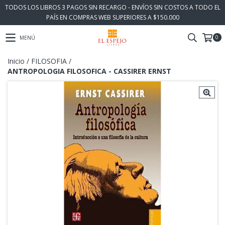
TODOS LOS LIBROS 3 PAGOS SIN RECARGO - ENVÍOS SIN COSTOS A TODO EL
PAÍS EN COMPRAS WEB SUPERIORES A $150.000
0
MENÚ
Inicio
/
FILOSOFIA
/
ANTROPOLOGIA FILOSOFICA - CASSIRER ERNST