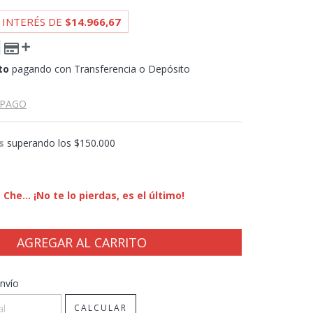
 INTERÉS DE
$14.966,67
to
pagando con Transferencia o Depósito
 PAGO
s
superando los
$150.000
Che... ¡No te lo pierdas, es el último!
CP:
CAMBIAR CP
nvío
CALCULAR