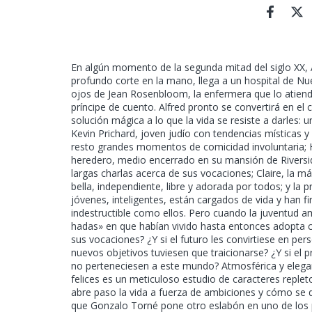
En algún momento de la segunda mitad del siglo XX,
profundo corte en la mano, llega a un hospital de Nuev
ojos de Jean Rosenbloom, la enfermera que lo atiend
príncipe de cuento. Alfred pronto se convertirá en el
solución mágica a lo que la vida se resiste a darles: 
Kevin Prichard, joven judío con tendencias místicas y
resto grandes momentos de comicidad involuntaria; Ha
heredero, medio encerrado en su mansión de Riverside
largas charlas acerca de sus vocaciones; Claire, la
bella, independiente, libre y adorada por todos; y la 
jóvenes, inteligentes, están cargados de vida y han 
indestructible como ellos. Pero cuando la juventud a
hadas» en que habían vivido hasta entonces adopta c
sus vocaciones? ¿Y si el futuro les convirtiese en pe
nuevos objetivos tuviesen que traicionarse? ¿Y si el pr
no perteneciesen a este mundo? Atmosférica y elegant
felices es un meticuloso estudio de caracteres replet
abre paso la vida a fuerza de ambiciones y cómo se 
que Gonzalo Torné pone otro eslabón en uno de los 