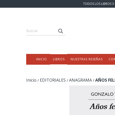
TODOS LOS LIBROS 3 
INICIO
LIBROS
NUESTRAS RESEÑAS
CO
Inicio
EDITORIALES
ANAGRAMA
AÑOS FEL
/
/
/