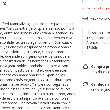
No sé mi código po
Nuestro loc
 Alfred Montsalvatges, un hombre joven con un
a York. Es extranjero, quiere ser escritor, y, a
El Espejo Libr
e, quizá sea justo lo que estaba buscando: un
 centro de un grupo de amigos que ven en él la
163, Paseo San
un confidente, un colega, un amor... Son cuatro:
Atención Lun a
 cuyas envidias y aspiraciones proporcionan al
13.30hs
rry Osborn III, diletante, culto y adinerado
, que mide su ingenio con el del príncipe en
 más carismática de las hermanas Rosenbloom,
propia Jean, noble, bondadosa, discreta. Son
Compra pr
firmado un pacto de amistad, que creen tan
Tus datos c
menaza con abandonarlos, el «país de las
ontornos más exigentes. ¿Y si les aburriesen
rsonas inesperadas? ¿Y si para conseguir sus
Cambios y
íncipe fuese un fraude? ¿Y si los años felices
Si no te gu
e, luminosa, lírica e irónica a un tiempo, Años
o de estilo e inteligencia acerca de cómo se
desmorona. Una novela extraordinaria con la
proyectos más personales, consistentes y de