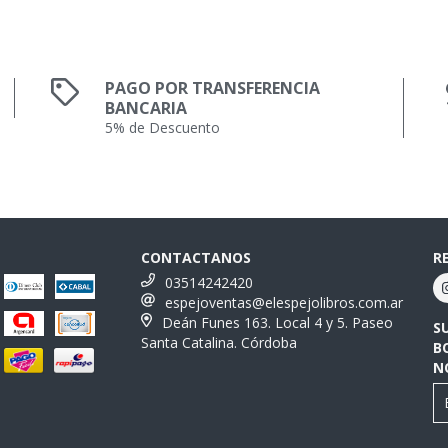
PAGO POR TRANSFERENCIA
BANCARIA
5% de Descuento
CONTACTANOS
R
03514242420
espejoventas@elespejolibros.com.ar
Deán Funes 163. Local 4 y 5. Paseo
S
Santa Catalina. Córdoba
B
N