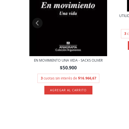
UTILI
3
c
ES - JABLO...
EN MOVIMIENTO UNA VIDA - SACKS OLIVER
$50.900
.966,67
3
cuotas sin interés de
$16.966,67