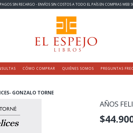
PAGOS SIN RECARGO - ENVÍOS SIN COSTOS A TODO EL PAÍS EN COMPRAS WEB S
NSULTAS
CÓMO COMPRAR
QUIÉNES SOMOS
PREGUNTAS FRE
ICES- GONZALO TORNE
AÑOS FEL
$44.90