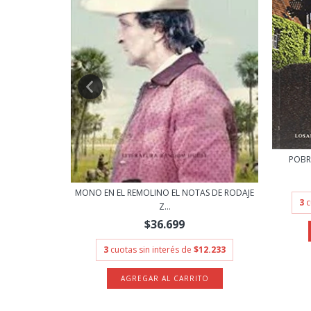
LVINA
POBR
10.000
MONO EN EL REMOLINO EL NOTAS DE RODAJE
3
c
Z...
$36.699
3
cuotas sin interés de
$12.233