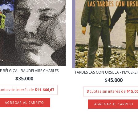
E BÉLGICA - BAUDELAIRE CHARLES
TARDES LAS CON URSULA - PEYCERE
$35.000
$45.000
uotas sin interés de
$11.666,67
3
cuotas sin interés de
$15.0