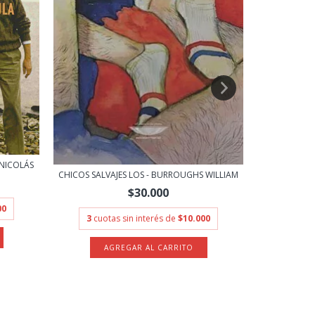
 NICOLÁS
CHICOS SALVAJES LOS - BURROUGHS WILLIAM
$30.000
3
cuot
00
3
cuotas sin interés de
$10.000