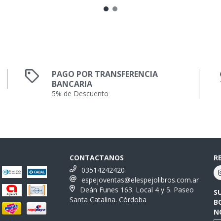
PAGO POR TRANSFERENCIA
BANCARIA
5% de Descuento
CONTACTANOS
R
03514242420
espejoventas@elespejolibros.com.ar
Deán Funes 163. Local 4 y 5. Paseo
S
Santa Catalina. Córdoba
B
N