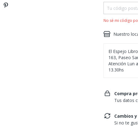
No sé mi código po
Nuestro loc
El Espejo Libr
163, Paseo San
Atención Lun a
13.30hs
Compra pr
Tus datos c
Cambios y
Si no te gu