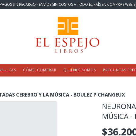
PAGOS SIN RECARGO - ENVÍOS SIN COSTOS A TODO EL PAÍS EN COMPRAS WEB S
NSULTAS
CÓMO COMPRAR
QUIÉNES SOMOS
PREGUNTAS FRE
ADAS CEREBRO Y LA MÚSICA - BOULEZ P CHANGEUX
NEURONAS
MÚSICA -
$36.20