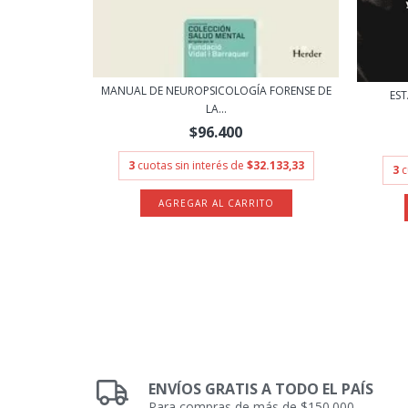
GNITIVAS AL
MANUAL DE NEUROPSICOLOGÍA FORENSE DE
ES
LA...
$96.400
.866,67
3
cuotas sin interés de
$32.133,33
3
c
ENVÍOS GRATIS A TODO EL PAÍS
Para compras de más de $150.000