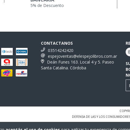
5% de Descuento
CONTACTANOS
R
03514242420
espejoventas@elespejolibros.com.ar
Deán Funes 163. Local 4 y 5. Paseo
S
Santa Catalina. Córdoba
B
N
COPYRI
DEFENSA DE LAS Y LOS CONSUMIDORE
tio
aceptás el uso de cookies
para agilizar tu experiencia de compr