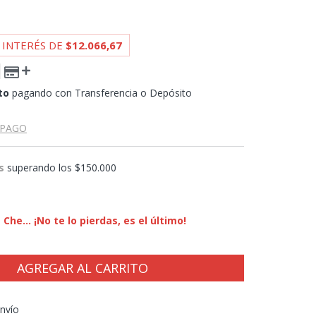
 INTERÉS DE
$12.066,67
to
pagando con Transferencia o Depósito
 PAGO
s
superando los
$150.000
Che... ¡No te lo pierdas, es el último!
CP:
CAMBIAR CP
nvío