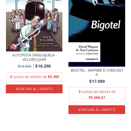
AUTOPISTA SANGUIJUELA -
VILLORO JUAN
$16.200
$18.000
BIGOTEL - WAPNER D CAMUSSO
A
3
cuotas sin interés de
$5.400
$17.000
3
cuotas sin interés de
$5.666,67