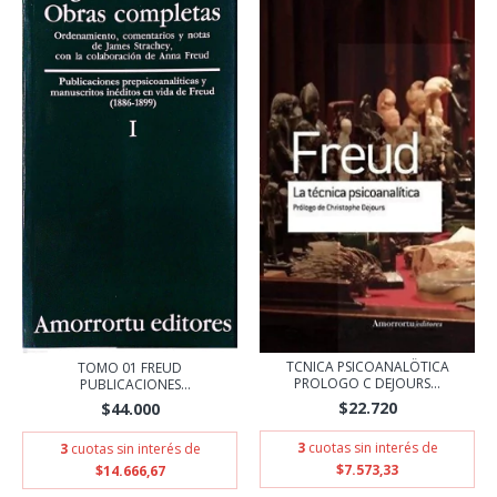
TCNICA PSICOANALÖTICA
TOMO 01 FREUD
PROLOGO C DEJOURS...
PUBLICACIONES
PREPSICOANAL...
$22.720
$44.000
3
cuotas sin interés de
3
cuotas sin interés de
$7.573,33
$14.666,67