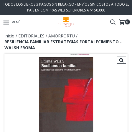
TODOS LOS LIBROS 3 PAGOS SIN RECARGO - ENVÍOS SIN COSTOS A TODO EL
PAÍS EN COMPRAS WEB SUPERIORES A $150.000
0
MENÚ
Inicio
/
EDITORIALES
/
AMORRORTU
/
RESILIENCIA FAMILIAR ESTRATEGIAS FORTALECIMIENTO -
WALSH FROMA