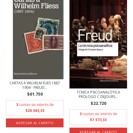
CARTAS A WILHELM FLIES 1887
1904 - FREUD...
TCNICA PSICOANALÖTICA
$61.750
PROLOGO C DEJOURS...
$22.720
3
cuotas sin interés de
$20.583,33
3
cuotas sin interés de
$7.573,33