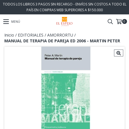
TODOS LOS LIBROS 3 PAGOS SIN RECARGO - ENVÍOS SIN COSTOS A TODO EL
PAÍS EN COMPRAS WEB SUPERIORES A $150.000
0
MENÚ
Inicio
/
EDITORIALES
/
AMORRORTU
/
MANUAL DE TERAPIA DE PAREJA ED 2006 - MARTIN PETER