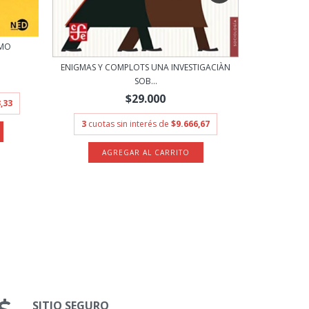
SMO
IMÁGENES DE
ENIGMAS Y COMPLOTS UNA INVESTIGACIÀN
SOB...
$29.000
3
cuo
,33
3
cuotas sin interés de
$9.666,67
SITIO SEGURO