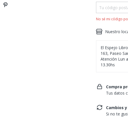
No sé mi código po
Nuestro loc
El Espejo Libr
163, Paseo San
Atención Lun a
13.30hs
Compra pr
Tus datos c
Cambios y
Si no te gu