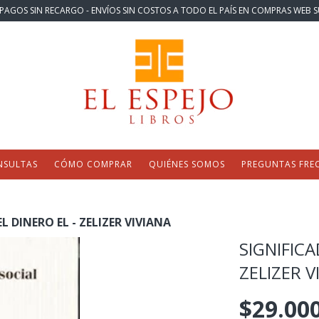
PAGOS SIN RECARGO - ENVÍOS SIN COSTOS A TODO EL PAÍS EN COMPRAS WEB S
NSULTAS
CÓMO COMPRAR
QUIÉNES SOMOS
PREGUNTAS FRE
L DINERO EL - ZELIZER VIVIANA
SIGNIFICA
ZELIZER V
$29.00