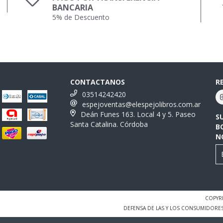
BANCARIA
5% de Descuento
CONTACTANOS
R
03514242420
espejoventas@elespejolibros.com.ar
Deán Funes 163. Local 4 y 5. Paseo
S
Santa Catalina. Córdoba
B
N
COPYRI
DEFENSA DE LAS Y LOS CONSUMIDORE