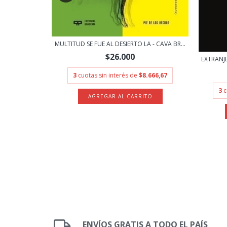
MULTITUD SE FUE AL DESIERTO LA - CAVA BR...
BIEMOS
$26.000
.
EXTRANJE
3
cuotas sin interés de
$8.666,67
.633,33
3
c
ENVÍOS GRATIS A TODO EL PAÍS