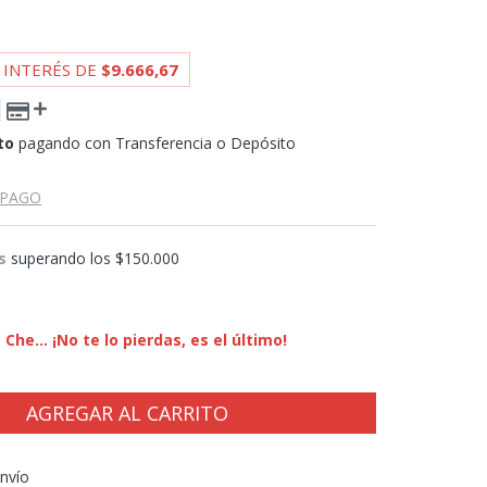
 INTERÉS DE
$9.666,67
to
pagando con Transferencia o Depósito
 PAGO
s
superando los
$150.000
Che... ¡No te lo pierdas, es el último!
CP:
CAMBIAR CP
nvío