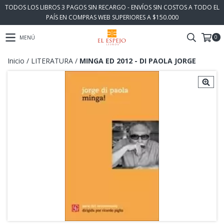
TODOS LOS LIBROS 3 PAGOS SIN RECARGO - ENVÍOS SIN COSTOS A TODO EL
PAÍS EN COMPRAS WEB SUPERIORES A $150.000
0
MENÚ
Inicio
/
LITERATURA
/
MINGA ED 2012 - DI PAOLA JORGE